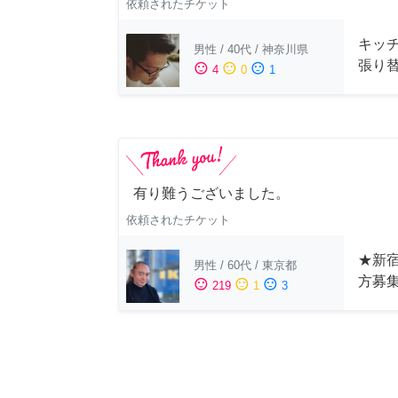
依頼されたチケット
キッ
男性
/
40代
/
神奈川県
張り
sentiment_satisfied
sentiment_neutral
sentiment_dissatisfied
4
0
1
有り難うございました。
依頼されたチケット
★新宿
男性
/
60代
/
東京都
方募
sentiment_satisfied
sentiment_neutral
sentiment_dissatisfied
219
1
3