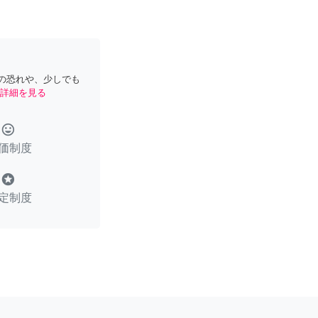
の恐れや、少しでも
詳細を見る
tag_faces
価制度
stars
定制度