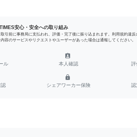
YTIMES安心・安全への取り組み
は取引前に事務局に支払われ、評価・完了後に振り込まれます。利用規約違反
な内容のサービスやリクエストやユーザーがあった場合は通報してください。
assignment_ind
ール
本人確認
評
lock
確認
シェアワーカー保険
認