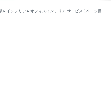
県
▸ インテリア
▸ オフィスインテリア
サービス
1ページ目