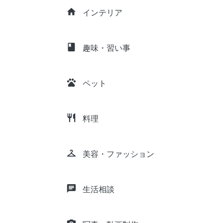
home
インテリア
class
趣味・習い事
pets
ペット
restaurant
料理
checkroom
美容・ファッション
chat
生活相談