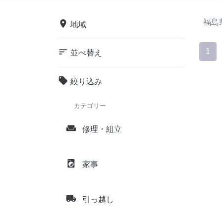
福島
place
地域
sort
1
並べ替え
local_offer
絞り込み
カテゴリー
weekend
修理・組立
local_laundry_service
家事
local_shipping
引っ越し