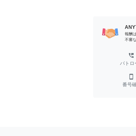
AN
報酬
不審
perm_phone_msg
パトロ
smartphone
番号