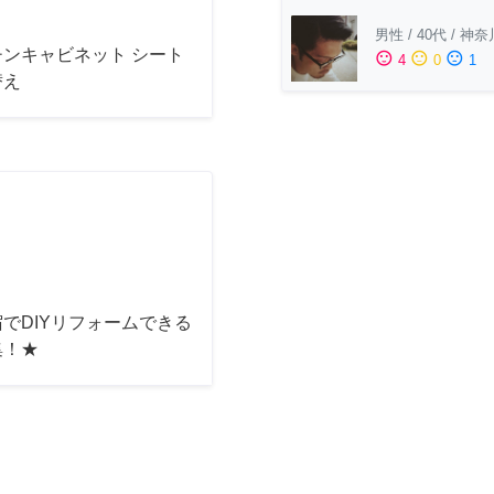
男性
/
40代
/
神奈
チンキャビネット シート
sentiment_satisfied
sentiment_neutral
sentiment_dissatisfied
4
0
1
替え
でDIYリフォームできる
集！★