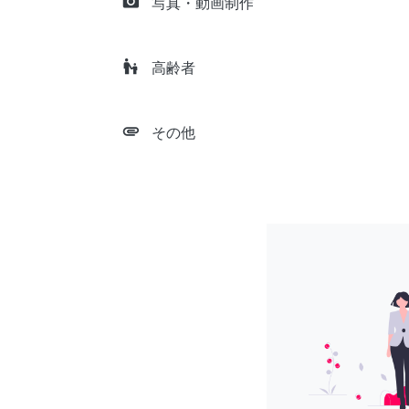
camera_alt
写真・動画制作
escalator_warning
高齢者
attachment
その他