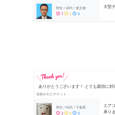
大型
男性
/
40代
/
東京都
sentiment_satisfied
sentiment_neutral
sentiment_dissatisfied
7
1
0
ありがとうございます！ とても親切に対
依頼されたチケット
エアコ
男性
/
50代
/
千葉県
承り
sentiment_satisfied
sentiment_neutral
sentiment_dissatisfied
2
0
0