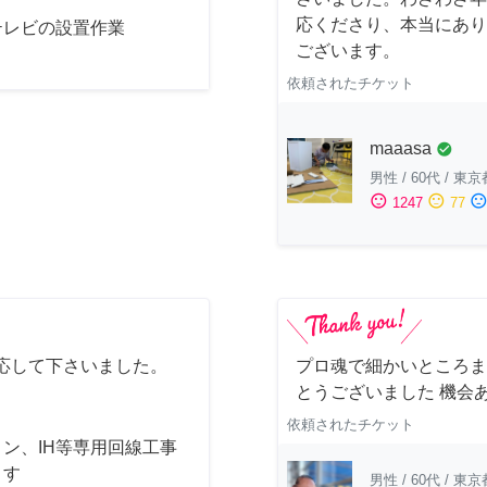
応くださり、本当にあり
テレビの設置作業
ございます。
依頼されたチケット
maaasa
check_circle
男性
/
60代
/
東京
sentiment_satisfied
sentiment_neutral
sentiment_dissatisfi
1247
77
応して下さいました。
プロ魂で細かいところま
とうございました 機会
依頼されたチケット
ン、IH等専用回線工事
ます
男性
/
60代
/
東京