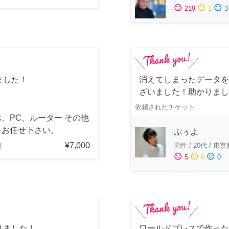
sentiment_satisfied
sentiment_neutral
sentiment_dissatisfied
219
1
3
ました！
消えてしまったデータを
ざいました！助かりまし
依頼されたチケット
、PC、ルーター その他
をお任せ下さい。
ぷぅよ
¥7,000
男性
/
20代
/
東京
都
sentiment_satisfied
sentiment_neutral
sentiment_dissatisfied
5
0
0
りました！
ワールドプレスで作った