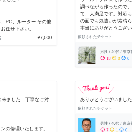
調べながら作ったので、
て、大満足です。対応も
の面でも気遣いが素晴ら
、PC、ルーター その他
本当にありがとうござい
をお任せ下さい。
依頼されたチケット
¥7,000
都
男性
/
40代
/
東京
sentiment_satisfied
sentiment_neutral
sentiment_dissatisfied
18
0
0
出来ました！丁寧なご対
ありがとうございました
依頼されたチケット
男性
/
40代
/
東京
コンの修理いたします。
sentiment_satisfied
sentiment_neutral
sentiment_dissatisfied
7
1
0