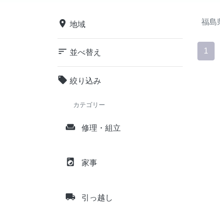
福島
place
地域
sort
1
並べ替え
local_offer
絞り込み
カテゴリー
weekend
修理・組立
local_laundry_service
家事
local_shipping
引っ越し