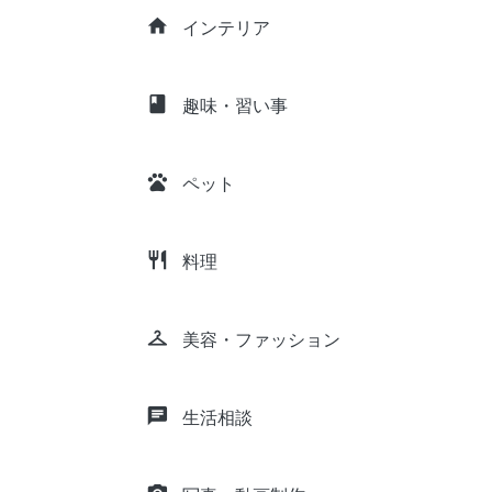
home
インテリア
class
趣味・習い事
pets
ペット
restaurant
料理
checkroom
美容・ファッション
chat
生活相談