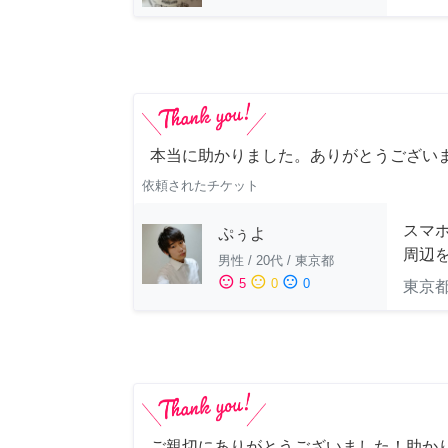
本当に助かりました。ありがとうござい
依頼されたチケット
スマホ
ぷぅよ
周辺
男性
/
20代
/
東京都
sentiment_satisfied
sentiment_neutral
sentiment_dissatisfied
5
0
0
東京
ご親切にありがとうございました！助か