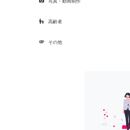
camera_alt
写真・動画制作
escalator_warning
高齢者
attachment
その他