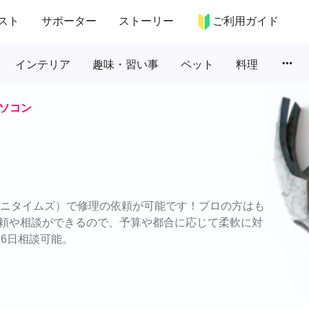
スト
サポーター
ストーリー
ご利用ガイド
more_horiz
インテリア
趣味・習い事
ペット
料理
ソコン
（エニタイムズ）で修理の依頼が可能です！プロの方はも
頼や相談ができるので、予算や都合に応じて柔軟に対
26日相談可能。