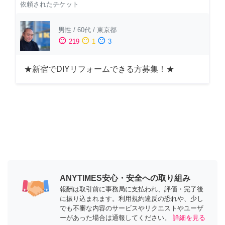
依頼されたチケット
男性
/
60代
/
東京都
sentiment_satisfied
sentiment_neutral
sentiment_dissatisfied
219
1
3
★新宿でDIYリフォームできる方募集！★
ANYTIMES安心・安全への取り組み
報酬は取引前に事務局に支払われ、評価・完了後
に振り込まれます。利用規約違反の恐れや、少し
でも不審な内容のサービスやリクエストやユーザ
ーがあった場合は通報してください。
詳細を見る