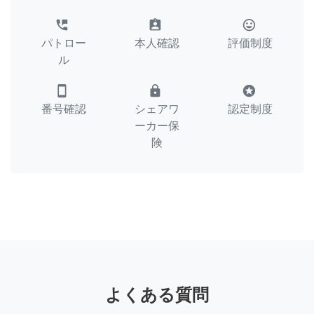
perm_phone_msg
assignment_ind
tag_faces
パトロー
本人確認
評価制度
ル
smartphone
lock
stars
番号確認
シェアワ
認定制度
ーカー保
険
よくある質問