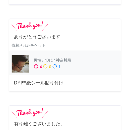
ありがとうございます
依頼されたチケット
男性
/
40代
/
神奈川県
sentiment_satisfied
sentiment_neutral
sentiment_dissatisfied
4
0
1
DYI壁紙シール貼り付け
有り難うございました。