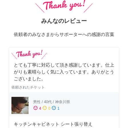
みんなのレビュー
依頼者のみなさまからサポーターへの感謝の言葉
とても丁寧に対応して頂き感謝しています。仕上
がりも素晴らしく気に入っています。ありがとう
ございました。
依頼されたチケット
男性
/
40代
/
神奈川県
sentiment_satisfied
sentiment_neutral
sentiment_dissatisfied
4
0
1
キッチンキャビネット シート張り替え