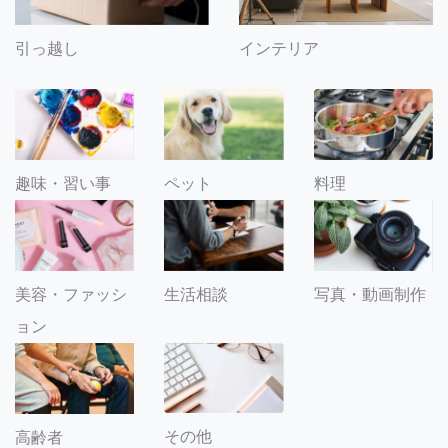
引っ越し
インテリア
趣味・習い事
ペット
料理
美容・ファッシ
生活相談
写真・動画制作
ョン
その他
高齢者