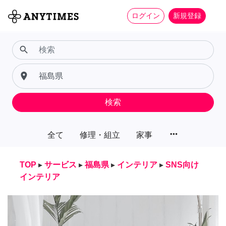
ログイン
新規登録
search
place
検索
more_horiz
全て
修理・組立
家事
TOP
▸
サービス
▸
福島県
▸
インテリア
▸
SNS向け
インテリア