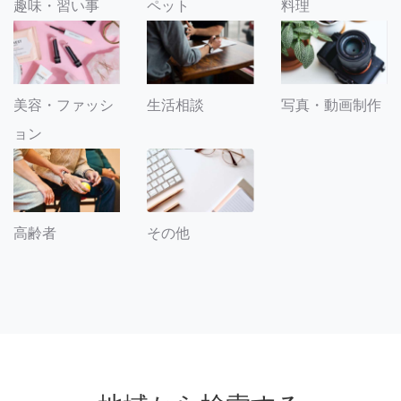
趣味・習い事
ペット
料理
美容・ファッシ
生活相談
写真・動画制作
ョン
その他
高齢者