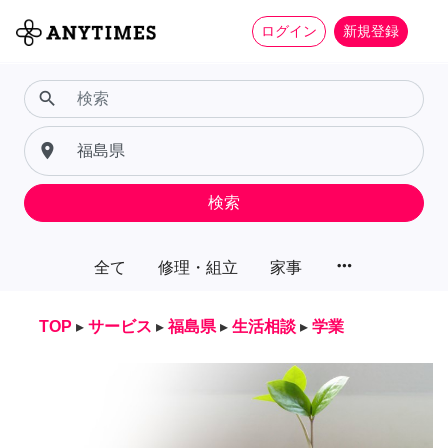
ログイン
新規登録
search
place
検索
more_horiz
全て
修理・組立
家事
TOP
▸
サービス
▸
福島県
▸
生活相談
▸
学業