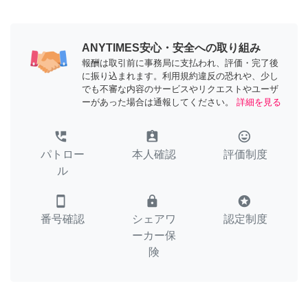
ANYTIMES安心・安全への取り組み
報酬は取引前に事務局に支払われ、評価・完了後
に振り込まれます。利用規約違反の恐れや、少し
でも不審な内容のサービスやリクエストやユーザ
ーがあった場合は通報してください。
詳細を見る
perm_phone_msg
assignment_ind
tag_faces
パトロー
本人確認
評価制度
ル
smartphone
lock
stars
番号確認
シェアワ
認定制度
ーカー保
険