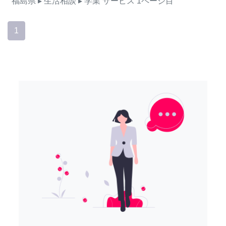
福島県
▸ 生活相談
▸ 学業
サービス
1ページ目
1