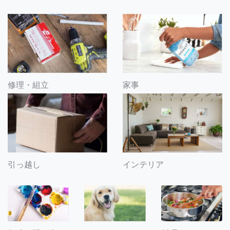
修理・組立
家事
引っ越し
インテリア