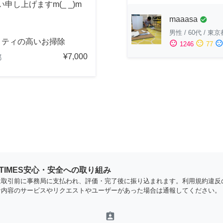
し上げますm(_ _)m
maaasa
check_circle
男性
/
60代
/
東京
リティの高いお掃除
sentiment_satisfied
sentiment_neutral
sentiment_dissatisfi
1246
77
¥7,000
都
YTIMES安心・安全への取り組み
は取引前に事務局に支払われ、評価・完了後に振り込まれます。利用規約違反
な内容のサービスやリクエストやユーザーがあった場合は通報してください。
assignment_ind