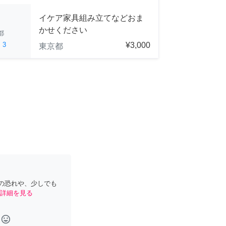
イケア家具組み立てなどおま
かせください
都
ed
3
¥3,000
東京都
の恐れや、少しでも
詳細を見る
tag_faces