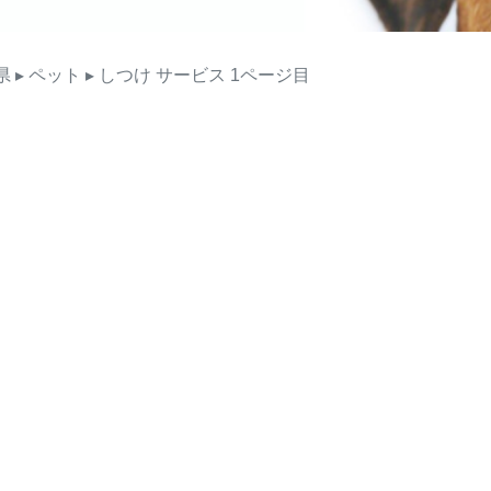
県
▸ ペット
▸ しつけ
サービス
1ページ目