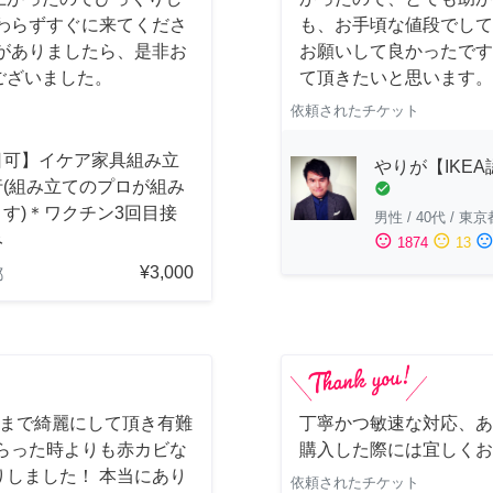
わらずすぐに来てくださ
も、お手頃な値段でして
がありましたら、是非お
お願いして良かったです
ございました。
て頂きたいと思います。
依頼されたチケット
日可】イケア家具組み立
やりが【IKE
行(組み立てのプロが組み
check_circle
す)＊ワクチン3回目接
男性
/
40代
/
東京
み
sentiment_satisfied
sentiment_neutral
sentiment_dissatisfi
1874
13
¥3,000
都
しまで綺麗にして頂き有難
丁寧かつ敏速な対応、あ
らった時よりも赤カビな
購入した際には宜しくお
しました！ 本当にあり
依頼されたチケット