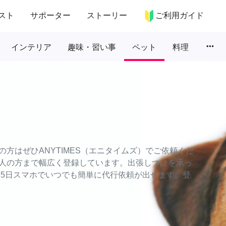
スト
サポーター
ストーリー
ご利用ガイド
more_horiz
インテリア
趣味・習い事
ペット
料理
方はぜひANYTIMES（エニタイムズ）でご依頼くだ
人の方まで幅広く登録しています。出張しつけを承っ
65日スマホでいつでも簡単に代行依頼が出せます。登