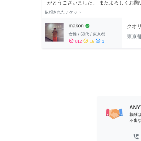
がとうございました。 またよろしくお願い申
依頼されたチケット
makon
check_circle
クオ
女性
/
60代
/
東京都
東京
sentiment_satisfied
sentiment_neutral
sentiment_dissatisfied
812
16
1
AN
報酬
不審
perm_phone_msg