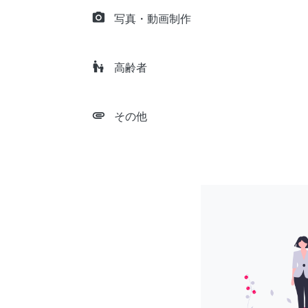
camera_alt
写真・動画制作
escalator_warning
高齢者
attachment
その他