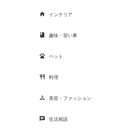
home
インテリア
class
趣味・習い事
pets
ペット
restaurant
料理
checkroom
美容・ファッション
chat
生活相談