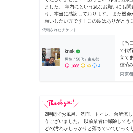
ました。 年内にという急なお願いにも関
り、本当に感謝しております。 また機会
願いしたい方です！この度はありがとう
依頼されたチケット
【当
て代
knsk
check_circle
立てま
男性
/
50代
/
東京都
種済
sentiment_satisfied
sentiment_neutral
sentiment_dissatisfied
1668
49
4
東京
2時間でお風呂、洗面、トイレ、台所流
うございました。 以前業者に掃除しても
どの汚れがしっかりと落ちていてびっくり