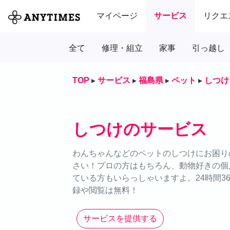
マイページ
サービス
リクエ
全て
修理・組立
家事
引っ越し
TOP
▸
サービス
▸
福島県
▸
ペット
▸
しつけ
しつけのサービス
わんちゃんなどのペットのしつけにお困りの
さい！プロの方はもちろん、動物好きの個
ている方もいらっしゃいますよ。24時間3
録や閲覧は無料！
サービスを提供する