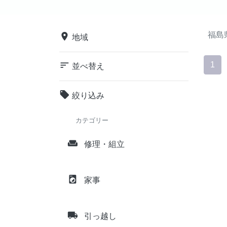
福島
place
地域
sort
1
並べ替え
local_offer
絞り込み
カテゴリー
weekend
修理・組立
local_laundry_service
家事
local_shipping
引っ越し