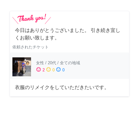
今日はありがとうございました。 引き続き宜し
くお願い致します。
依頼されたチケット
女性
/
20代
/
全ての地域
sentiment_satisfied
sentiment_neutral
sentiment_dissatisfied
2
0
0
衣服のリメイクをしていただきたいです。