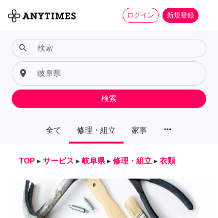
ログイン
新規登録
search
place
検索
more_horiz
全て
修理・組立
家事
TOP
▸
サービス
▸
岐阜県
▸
修理・組立
▸
衣類