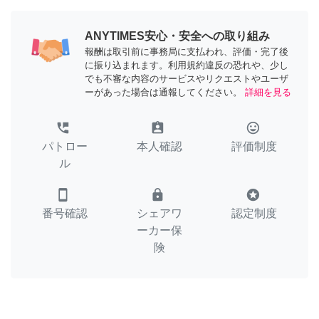
ANYTIMES安心・安全への取り組み
報酬は取引前に事務局に支払われ、評価・完了後
に振り込まれます。利用規約違反の恐れや、少し
でも不審な内容のサービスやリクエストやユーザ
ーがあった場合は通報してください。
詳細を見る
perm_phone_msg
assignment_ind
tag_faces
パトロー
本人確認
評価制度
ル
smartphone
lock
stars
番号確認
シェアワ
認定制度
ーカー保
険