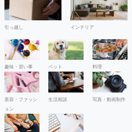
引っ越し
インテリア
趣味・習い事
ペット
料理
美容・ファッシ
生活相談
写真・動画制作
ョン