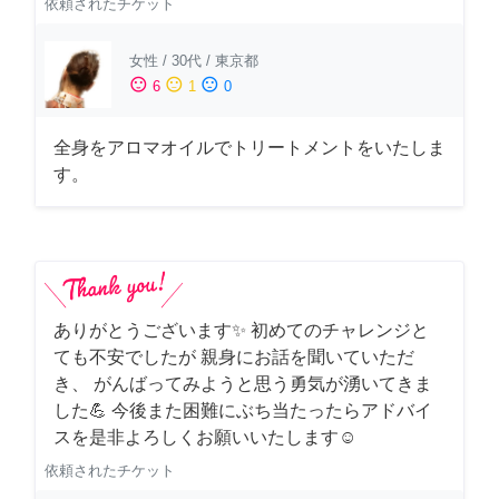
依頼されたチケット
女性
/
30代
/
東京都
sentiment_satisfied
sentiment_neutral
sentiment_dissatisfied
6
1
0
全身をアロマオイルでトリートメントをいたしま
す。
ありがとうございます✨ 初めてのチャレンジと
ても不安でしたが 親身にお話を聞いていただ
き、 がんばってみようと思う勇気が湧いてきま
した💪 今後また困難にぶち当たったらアドバイ
スを是非よろしくお願いいたします☺️
依頼されたチケット