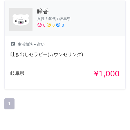
瞳香
女性
/
40代
/
岐阜県
sentiment_satisfied
sentiment_neutral
sentiment_dissatisfied
0
0
0
chat
生活相談
▸ 占い
吐き出しセラピー(カウンセリング)
¥1,000
岐阜県
1