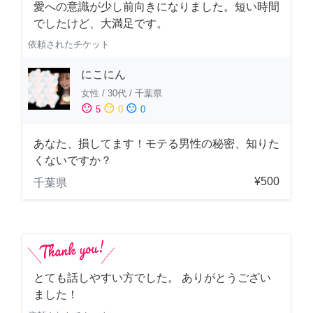
愛への意識が少し前向きになりました。短い時間
でしたけど、大満足です。
依頼されたチケット
にこにん
女性
/
30代
/
千葉県
sentiment_satisfied
sentiment_neutral
sentiment_dissatisfied
5
0
0
あなた、損してます！モテる男性の秘密、知りた
くないですか？
¥500
千葉県
とても話しやすい方でした。 ありがとうござい
ました！