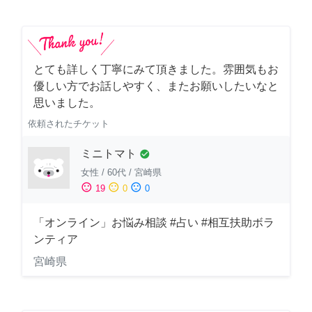
とても詳しく丁寧にみて頂きました。雰囲気もお
優しい方でお話しやすく、またお願いしたいなと
思いました。
依頼されたチケット
ミニトマト
check_circle
女性
/
60代
/
宮崎県
sentiment_satisfied
sentiment_neutral
sentiment_dissatisfied
19
0
0
「オンライン」お悩み相談 #占い #相互扶助ボラ
ンティア
宮崎県