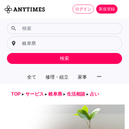
ログイン
新規登録
search
place
検索
more_horiz
全て
修理・組立
家事
TOP
▸
サービス
▸
岐阜県
▸
生活相談
▸
占い