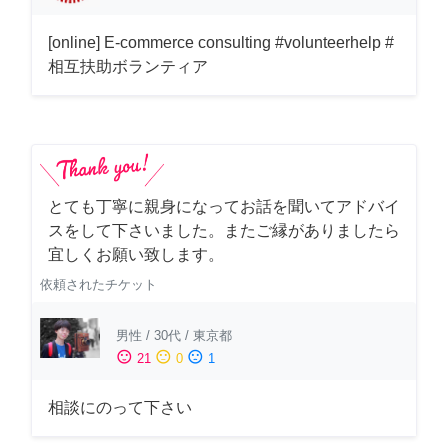
[online] E-commerce consulting #volunteerhelp #
相互扶助ボランティア
とても丁寧に親身になってお話を聞いてアドバイ
スをして下さいました。またご縁がありましたら
宜しくお願い致します。
依頼されたチケット
男性
/
30代
/
東京都
sentiment_satisfied
sentiment_neutral
sentiment_dissatisfied
21
0
1
相談にのって下さい