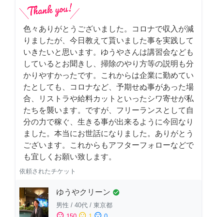
色々ありがとうございました。コロナで収入が減
りましたが、今日教えて貰いました事を実践して
いきたいと思います。ゆうやさんは講習会なども
しているとお聞きし、掃除のやり方等の説明も分
かりやすかったです。これからは企業に勤めてい
たとしても、コロナなど、予期せぬ事があった場
合、リストラや給料カットといったシワ寄せが私
たちを襲います。ですが、フリーランスとして自
分の力で稼ぐ、生きる事が出来るように今回なり
ました。本当にお世話になりました。ありがとう
ございます。これからもアフターフォローなどで
も宜しくお願い致します。
依頼されたチケット
ゆうやクリーン
check_circle
男性
/
40代
/
東京都
sentiment_satisfied
sentiment_neutral
sentiment_dissatisfied
150
1
0