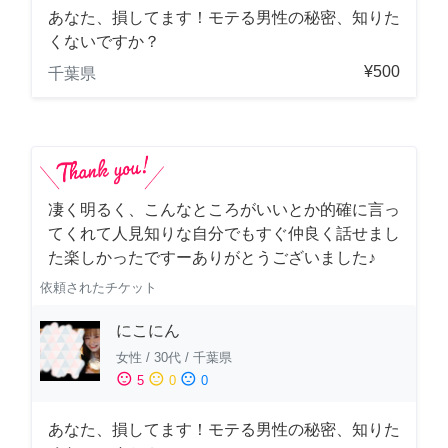
あなた、損してます！モテる男性の秘密、知りた
くないですか？
¥500
千葉県
凄く明るく、こんなところがいいとか的確に言っ
てくれて人見知りな自分でもすぐ仲良く話せまし
た楽しかったですーありがとうございました♪
依頼されたチケット
にこにん
女性
/
30代
/
千葉県
sentiment_satisfied
sentiment_neutral
sentiment_dissatisfied
5
0
0
あなた、損してます！モテる男性の秘密、知りた