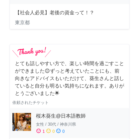
【社会人必見】老後の資金って！？
東京都
とても話しやすい方で、楽しい時間を過ごすこと
ができました😊ずっと考えていたことにも、前
向きなアドバイスもいただけて、葵生さんと話し
ていると自分も明るい気持ちになれます。ありが
とうございました🌟
依頼されたチケット
桜木葵生@日本語教師
女性
/
30代
/
神奈川県
sentiment_satisfied
sentiment_neutral
sentiment_dissatisfied
1
0
0