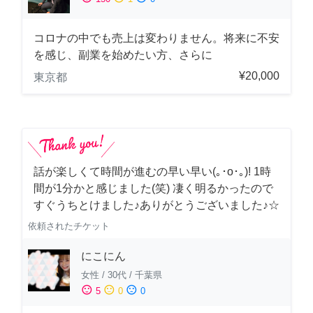
コロナの中でも売上は変わりません。将来に不安
を感じ、副業を始めたい方、さらに
¥20,000
東京都
話が楽しくて時間が進むの早い早い(｡･о･｡)! 1時
間が1分かと感じました(笑) 凄く明るかったので
すぐうちとけました♪ありがとうございました♪☆
依頼されたチケット
にこにん
女性
/
30代
/
千葉県
sentiment_satisfied
sentiment_neutral
sentiment_dissatisfied
5
0
0