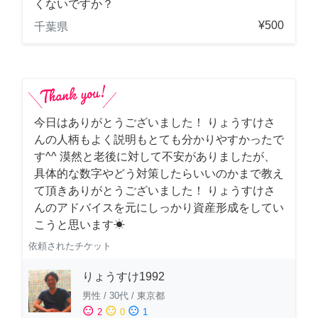
くないですか？
¥500
千葉県
今日はありがとうございました！ りょうすけさ
んの人柄もよく説明もとても分かりやすかったで
す^^ 漠然と老後に対して不安がありましたが、
具体的な数字やどう対策したらいいのかまで教え
て頂きありがとうございました！ りょうすけさ
んのアドバイスを元にしっかり資産形成をしてい
こうと思います☀︎
依頼されたチケット
りょうすけ1992
男性
/
30代
/
東京都
sentiment_satisfied
sentiment_neutral
sentiment_dissatisfied
2
0
1