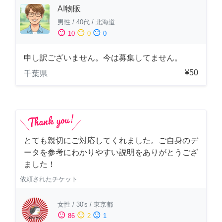
AI物販
男性
/
40代
/
北海道
sentiment_satisfied
sentiment_neutral
sentiment_dissatisfied
10
0
0
申し訳ございません。今は募集してません。
¥50
千葉県
とても親切にご対応してくれました。ご自身のデ
ータを参考にわかりやすい説明をありがとうござ
ました！
依頼されたチケット
女性
/
30's
/
東京都
sentiment_satisfied
sentiment_neutral
sentiment_dissatisfied
86
2
1