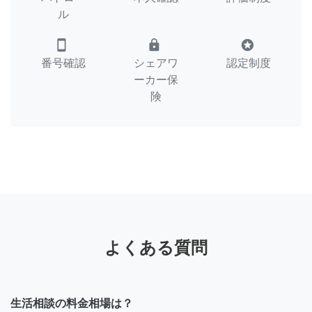
ル
smartphone
lock
stars
番号確認
シェアワ
認定制度
ーカー保
険
よくある質問
生活相談の料金相場は？