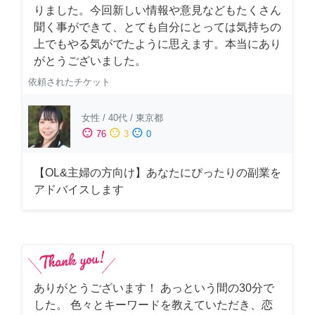
りました。今回新しい情報や意見などもたくさん
聞く事ができて、とても自分にとっては気持ちの
上でもやる気がでたように思えます。本当にあり
がとうございました。
依頼されたチケット
女性
/
40代
/
東京都
sentiment_satisfied
sentiment_neutral
sentiment_dissatisfied
76
3
0
【OL&主婦の方向け】あなたにぴったりの副業を
アドバイスします
ありがとうございます！ あっという間の30分で
した。 色々とキーワードを教えていただき、恋