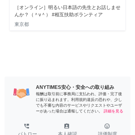
［オンライン］明るい日本語の先生とお話しませ
んか？（＾ν＾） #相互扶助ボランティア
東京都
ANYTIMES安心・安全への取り組み
報酬は取引前に事務局に支払われ、評価・完了後
に振り込まれます。利用規約違反の恐れや、少し
でも不審な内容のサービスやリクエストやユーザ
ーがあった場合は通報してください。
詳細を見る
perm_phone_msg
assignment_ind
tag_faces
パトロー
本人確認
評価制度