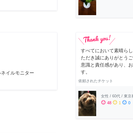
すべてにおいて素晴らし
ただき誠にありがとうご
意識と責任感があり、お
す。
ルネイルモニター
依頼されたチケット
女性
/
60代
/
東京
sentiment_satisfied
sentiment_neutral
sentiment_dissatisfied
48
1
0