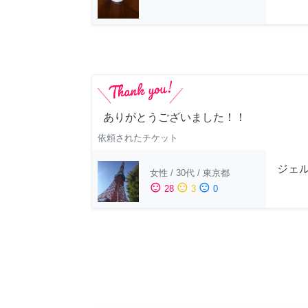
ありがとうございました！！
依頼されたチケット
ジェ
女性
/
30代
/
東京都
sentiment_satisfied
sentiment_neutral
sentiment_dissatisfied
28
3
0