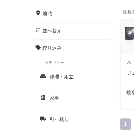
岐阜
place
地域
sort
並べ替え
local_offer
絞り込み
checkroom
カテゴリー
ジ
weekend
修理・組立
岐
local_laundry_service
家事
local_shipping
引っ越し
1