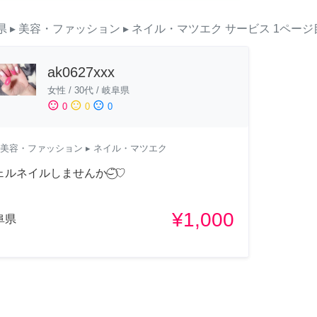
県
▸ 美容・ファッション
▸ ネイル・マツエク
サービス
1ページ
ak0627xxx
女性
/
30代
/
岐阜県
sentiment_satisfied
sentiment_neutral
sentiment_dissatisfied
0
0
0
美容・ファッション
▸ ネイル・マツエク
ェルネイルしませんか⌣̈⃝♡
¥1,000
阜県