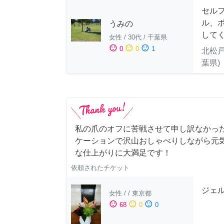
セル
ル、
うみの
して
女性
/
30代
/
千葉県
sentiment_satisfied
sentiment_neutral
sentiment_dissatisfied
0
0
1
北松戸
葉県)
私の爪のオフに苦戦させて申し訳なかっ
ケーションで沢山おしゃべりしながら元
な仕上がりに大満足です！
依頼されたチケット
ジェ
女性
/
/
東京都
sentiment_satisfied
sentiment_neutral
sentiment_dissatisfied
68
0
0