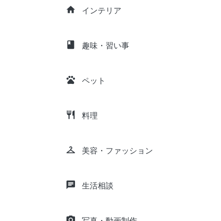
home
インテリア
class
趣味・習い事
pets
ペット
restaurant
料理
checkroom
美容・ファッション
chat
生活相談
camera_alt
写真・動画制作