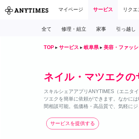
マイページ
サービス
リクエ
全て
修理・組立
家事
引っ越し
TOP
▸
サービス
▸
岐阜県
▸
美容・ファッシ
ネイル・マツエクの
スキルシェアアプリANYTIMES（エニ
ツエクを簡単に依頼ができます。なかには0
間相談可能。低価格・高品質で、気軽にジ
サービスを提供する