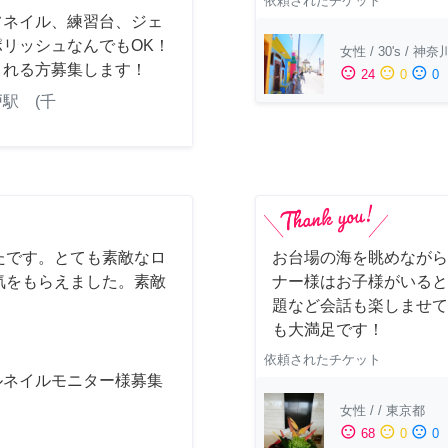
依頼されたチケット
フネイル、練習台、ジェ
ポリッシュなんでもOK！
女性
/
30's
/
神奈
くれる方募集します！
sentiment_satisfied
sentiment_neutral
sentiment_dissatisfied
24
0
0
駅 (千
たです。とても素敵なロ
お台場の海を眺めながら
気をもらえました。素敵
ナー様はお子様がいると
題など会話も楽しませて
も大満足です！
依頼されたチケット
ルネイルモニター様募集
女性
/
/
東京都
sentiment_satisfied
sentiment_neutral
sentiment_dissatisfied
68
0
0