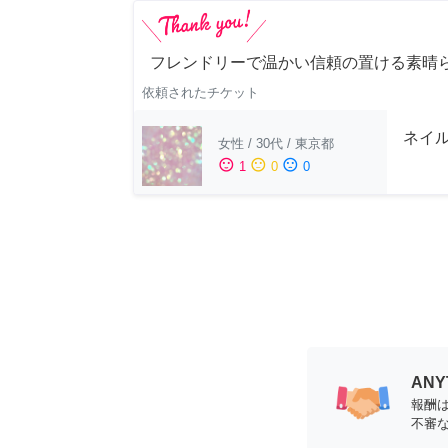
フレンドリーで温かい信頼の置ける素晴
依頼されたチケット
ネイ
女性
/
30代
/
東京都
sentiment_satisfied
sentiment_neutral
sentiment_dissatisfied
1
0
0
AN
報酬
不審