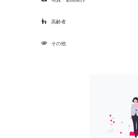
escalator_warning
高齢者
attachment
その他