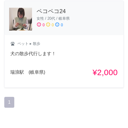
ペコペコ24
女性
/
20代
/
岐阜県
sentiment_satisfied
sentiment_neutral
sentiment_dissatisfied
0
0
0
pets
ペット
▸ 散歩
犬の散歩代行します！
¥2,000
瑞浪駅 (岐阜県)
1