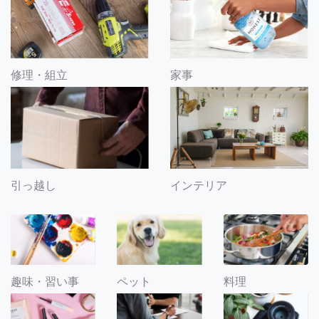
修理・組立
家事
引っ越し
インテリア
趣味・習い事
ペット
料理