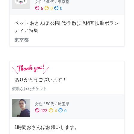
女性
/
40代
/
東京都
sentiment_satisfied
sentiment_neutral
sentiment_dissatisfied
5
0
0
ペット おさんぽ 公園 代行 散歩 #相互扶助ボラン
ティア特集
東京都
ありがとうございます！
依頼されたチケット
女性
/
50代
/
埼玉県
sentiment_satisfied
sentiment_neutral
sentiment_dissatisfied
123
4
0
1時間おさんぽお願いします。