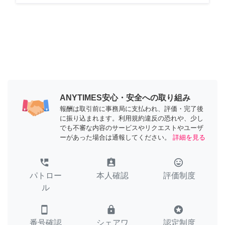
ANYTIMES安心・安全への取り組み
報酬は取引前に事務局に支払われ、評価・完了後
に振り込まれます。利用規約違反の恐れや、少し
でも不審な内容のサービスやリクエストやユーザ
ーがあった場合は通報してください。
詳細を見る
perm_phone_msg
assignment_ind
tag_faces
パトロー
本人確認
評価制度
ル
smartphone
lock
stars
番号確認
シェアワ
認定制度