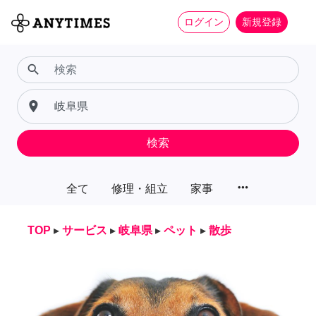
ログイン
新規登録
search
place
検索
more_horiz
全て
修理・組立
家事
TOP
▸
サービス
▸
岐阜県
▸
ペット
▸
散歩