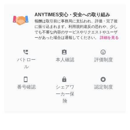
ANYTIMES安心・安全への取り組み
報酬は取引前に事務局に支払われ、評価・完了後
に振り込まれます。利用規約違反の恐れや、少し
でも不審な内容のサービスやリクエストやユーザ
ーがあった場合は通報してください。
詳細を見る
perm_phone_msg
assignment_ind
tag_faces
パトロー
本人確認
評価制度
ル
smartphone
lock
stars
番号確認
シェアワ
認定制度
ーカー保
険