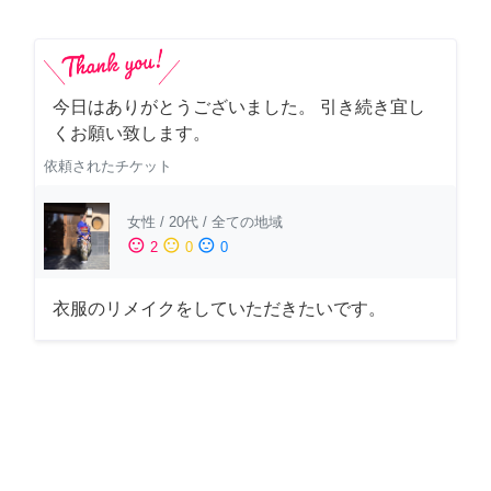
今日はありがとうございました。 引き続き宜し
くお願い致します。
依頼されたチケット
女性
/
20代
/
全ての地域
sentiment_satisfied
sentiment_neutral
sentiment_dissatisfied
2
0
0
衣服のリメイクをしていただきたいです。