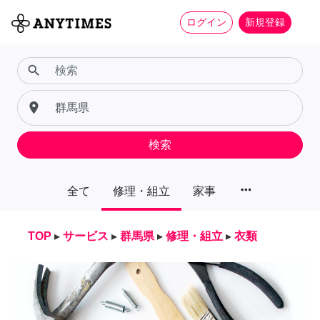
ログイン
新規登録
search
place
検索
more_horiz
全て
修理・組立
家事
TOP
▸
サービス
▸
群馬県
▸
修理・組立
▸
衣類