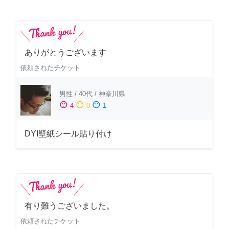
ありがとうございます
依頼されたチケット
男性
/
40代
/
神奈川県
sentiment_satisfied
sentiment_neutral
sentiment_dissatisfied
4
0
1
DYI壁紙シール貼り付け
有り難うございました。
依頼されたチケット