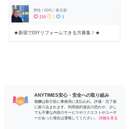
男性
/
60代
/
東京都
sentiment_satisfied
sentiment_neutral
sentiment_dissatisfied
219
1
3
★新宿でDIYリフォームできる方募集！★
ANYTIMES安心・安全への取り組み
報酬は取引前に事務局に支払われ、評価・完了後
に振り込まれます。利用規約違反の恐れや、少し
でも不審な内容のサービスやリクエストやユーザ
ーがあった場合は通報してください。
詳細を見る