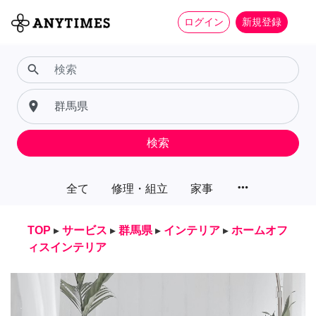
ログイン
新規登録
search
place
検索
more_horiz
全て
修理・組立
家事
TOP
▸
サービス
▸
群馬県
▸
インテリア
▸
ホームオフ
ィスインテリア