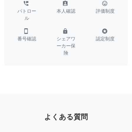
perm_phone_msg
assignment_ind
tag_faces
パトロー
本人確認
評価制度
ル
smartphone
lock
stars
番号確認
シェアワ
認定制度
ーカー保
険
よくある質問