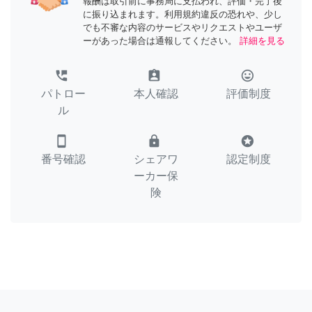
報酬は取引前に事務局に支払われ、評価・完了後
に振り込まれます。利用規約違反の恐れや、少し
でも不審な内容のサービスやリクエストやユーザ
ーがあった場合は通報してください。
詳細を見る
perm_phone_msg
assignment_ind
tag_faces
パトロー
本人確認
評価制度
ル
smartphone
lock
stars
番号確認
シェアワ
認定制度
ーカー保
険