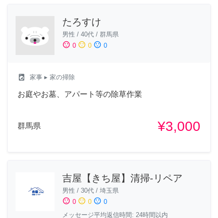
たろすけ
男性
/
40代
/
群馬県
sentiment_satisfied
sentiment_neutral
sentiment_dissatisfied
0
0
0
local_laundry_service
家事
▸ 家の掃除
お庭やお墓、アパート等の除草作業
¥3,000
群馬県
吉屋【きち屋】清掃-リペア
男性
/
30代
/
埼玉県
sentiment_satisfied
sentiment_neutral
sentiment_dissatisfied
0
0
0
メッセージ平均返信時間: 24時間以内