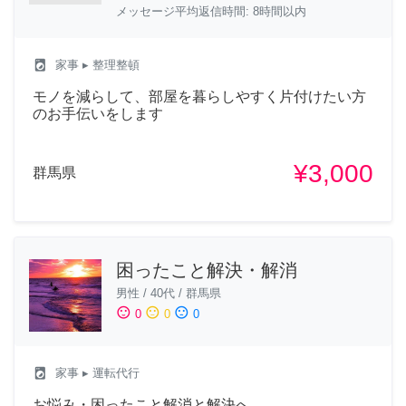
メッセージ平均返信時間: 8時間以内
local_laundry_service
家事
▸ 整理整頓
モノを減らして、部屋を暮らしやすく片付けたい方
のお手伝いをします
¥3,000
群馬県
困ったこと解決・解消
男性
/
40代
/
群馬県
sentiment_satisfied
sentiment_neutral
sentiment_dissatisfied
0
0
0
local_laundry_service
家事
▸ 運転代行
お悩み・困ったこと解消と解決へ