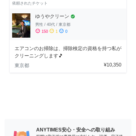
依頼されたチケット
ゆうやクリーン
check_circle
男性
/
40代
/
東京都
sentiment_satisfied
sentiment_neutral
sentiment_dissatisfied
150
1
0
エアコンのお掃除は、掃除検定の資格を持つ私が
クリーニングします🎵
¥10,350
東京都
ANYTIMES安心・安全への取り組み