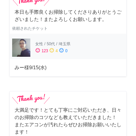
本日も手際良くお掃除してくださりありがとうご
ざいました！またよろしくお願いします。
依頼されたチケット
女性
/
50代
/
埼玉県
sentiment_satisfied
sentiment_neutral
sentiment_dissatisfied
123
4
0
みー様9/15(水)
大満足です！とても丁寧にご対応いただき、日々
のお掃除のコツなども教えていただきました！
またエアコンが汚れたらぜひお掃除お願いいたし
ます！