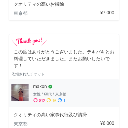
クオリティの高いお掃除
¥7,000
東京都
この度はありがとうございました。テキパキとお
料理していただきました。またお願いしたいで
す！
依頼されたチケット
makon
check_circle
女性
/
60代
/
東京都
sentiment_satisfied
sentiment_neutral
sentiment_dissatisfied
812
16
1
クオリティの高い家事代行及び清掃
¥6,000
東京都