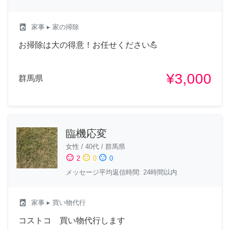
local_laundry_service
家事
▸ 家の掃除
お掃除は大の得意！お任せください💪
¥3,000
群馬県
臨機応変
女性
/
40代
/
群馬県
sentiment_satisfied
sentiment_neutral
sentiment_dissatisfied
2
0
0
メッセージ平均返信時間: 24時間以内
local_laundry_service
家事
▸ 買い物代行
コストコ 買い物代行します