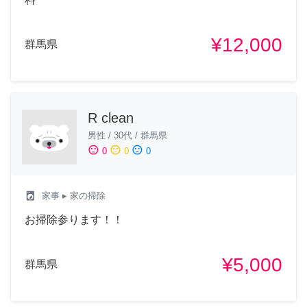
¥12,000
群馬県
R clean
男性
/
30代
/
群馬県
sentiment_satisfied
sentiment_neutral
sentiment_dissatisfied
0
0
0
local_laundry_service
家事
▸ 家の掃除
お掃除参ります！！
¥5,000
群馬県