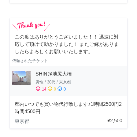
この度はありがとうございました！！ 迅速に対
応して頂けて助かりました！ またご縁がありま
したらよろしくお願いいたします。
依頼されたチケット
SHIN@池尻大橋
男性
/
30代
/
東京都
sentiment_satisfied
sentiment_neutral
sentiment_dissatisfied
14
0
0
都内いつでも買い物代行致します♪1時間2500円2
時間4500円
¥2,500
東京都