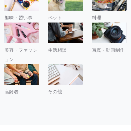
趣味・習い事
ペット
料理
美容・ファッシ
生活相談
写真・動画制作
ョン
その他
高齢者