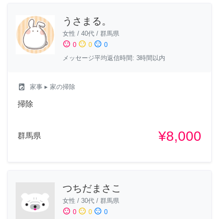
うさまる。
女性
/
40代
/
群馬県
sentiment_satisfied
sentiment_neutral
sentiment_dissatisfied
0
0
0
メッセージ平均返信時間: 3時間以内
local_laundry_service
家事
▸ 家の掃除
掃除
¥8,000
群馬県
つちだまさこ
女性
/
30代
/
群馬県
sentiment_satisfied
sentiment_neutral
sentiment_dissatisfied
0
0
0