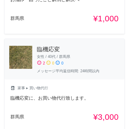
¥1,000
群馬県
臨機応変
女性
/
40代
/
群馬県
sentiment_satisfied
sentiment_neutral
sentiment_dissatisfied
2
0
0
メッセージ平均返信時間: 24時間以内
local_laundry_service
家事
▸ 買い物代行
臨機応変に、お買い物代行致します。
¥3,000
群馬県