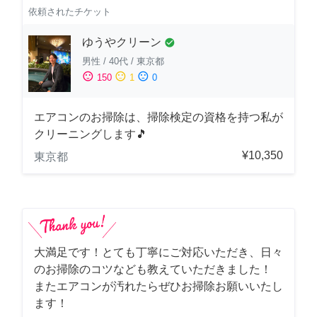
依頼されたチケット
ゆうやクリーン
check_circle
男性
/
40代
/
東京都
sentiment_satisfied
sentiment_neutral
sentiment_dissatisfied
150
1
0
エアコンのお掃除は、掃除検定の資格を持つ私が
クリーニングします🎵
¥10,350
東京都
大満足です！とても丁寧にご対応いただき、日々
のお掃除のコツなども教えていただきました！
またエアコンが汚れたらぜひお掃除お願いいたし
ます！