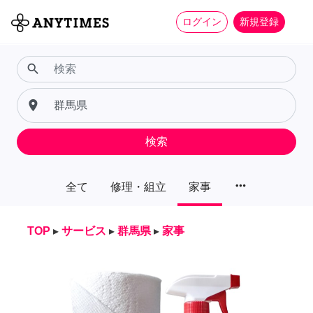
ログイン
新規登録
search
place
検索
more_horiz
全て
修理・組立
家事
TOP
▸
サービス
▸
群馬県
▸
家事