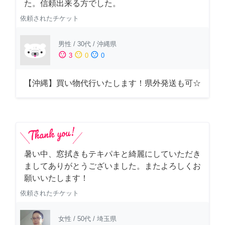
た。信頼出来る方でした。
依頼されたチケット
男性
/
30代
/
沖縄県
sentiment_satisfied
sentiment_neutral
sentiment_dissatisfied
3
0
0
【沖縄】買い物代行いたします！県外発送も可☆
暑い中、窓拭きもテキパキと綺麗にしていただき
ましてありがとうございました。またよろしくお
願いいたします！
依頼されたチケット
女性
/
50代
/
埼玉県