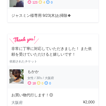
sentiment_satisfied
sentiment_neutral
sentiment_dissatisfied
123
4
0
ジャスミン様専用 9/23(木)お掃除🍀
非常に丁寧に対応していただきました！ また依
頼を受けていただけると嬉しいです！
依頼されたチケット
もかか
女性
/
30's
/
大阪府
sentiment_satisfied
sentiment_neutral
sentiment_dissatisfied
18
0
0
お買い物代行します！😊
¥2,000
大阪府