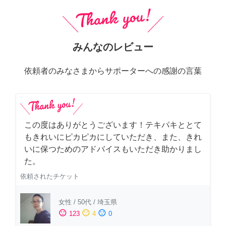
みんなのレビュー
依頼者のみなさまからサポーターへの感謝の言葉
この度はありがとうございます！テキパキととて
もきれいにピカピカにしていただき、また、きれ
いに保つためのアドバイスもいただき助かりまし
た。
依頼されたチケット
女性
/
50代
/
埼玉県
sentiment_satisfied
sentiment_neutral
sentiment_dissatisfied
123
4
0