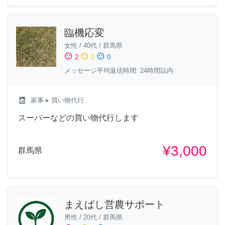
臨機応変
女性
/
40代
/
群馬県
sentiment_satisfied
sentiment_neutral
sentiment_dissatisfied
2
0
0
メッセージ平均返信時間: 24時間以内
local_laundry_service
家事
▸ 買い物代行
スーパーなどの買い物代行します
¥3,000
群馬県
まえばし営農サポート
男性
/
20代
/
群馬県