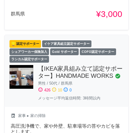
¥3,000
群馬県
認定サポーター
イケア家具組立認定サポーター
シェアワーカー保険加入
Gold サポーター
COFO認定サポーター
ラシカル認定サポーター
【IKEA家具組み立て認定サポー
ター】HANDMADE WORKS
check_circle
男性
/
50代
/
群馬県
sentiment_satisfied
sentiment_neutral
sentiment_dissatisfied
426
10
0
メッセージ平均返信時間: 3時間以内
local_laundry_service
家事
▸ 家の掃除
高圧洗浄機で、家や外壁、駐車場等の苔やカビを落
とします。