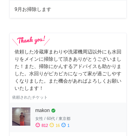
9月お掃除します
依頼した冷蔵庫まわりや洗濯機周辺以外にも水回
りをメインに掃除して頂きありがとうございまし
た！また、掃除にかんするアドバイスも助かりま
した。水回りがピカピカになって家が過ごしやす
くなりました。また機会があればよろしくお願い
いたします！
依頼されたチケット
makon
check_circle
女性
/
60代
/
東京都
sentiment_satisfied
sentiment_neutral
sentiment_dissatisfied
812
16
1