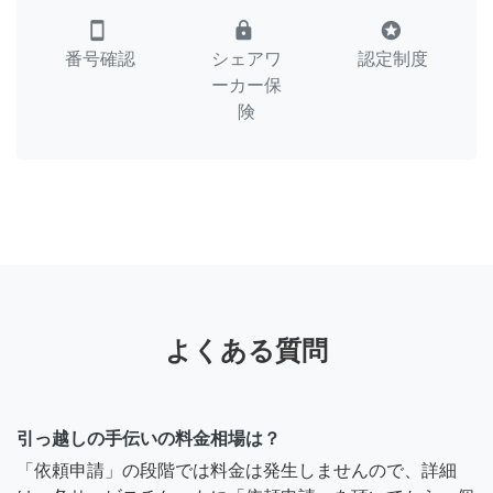
smartphone
lock
stars
番号確認
シェアワ
認定制度
ーカー保
険
よくある質問
引っ越しの手伝いの料金相場は？
「依頼申請」の段階では料金は発生しませんので、詳細