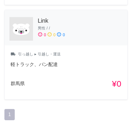
Link
男性
/
/
sentiment_satisfied
sentiment_neutral
sentiment_dissatisfied
0
0
0
local_shipping
引っ越し
▸ 引越し・運送
軽トラック、バン配達
¥0
群馬県
1