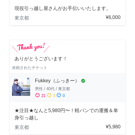
現役引っ越し屋さんがお手伝いいたします。
¥6,000
東京都
ありがとうございます！
依頼されたチケット
Fukkey（ふっきー）
check_circle
男性
/
40代
/
東京都
sentiment_satisfied
sentiment_neutral
sentiment_dissatisfied
21
3
0
★注目★なんと5,980円〜！軽バンでの運搬＆単
身引っ越し
¥5,980
東京都