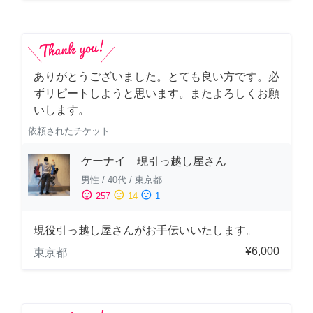
ありがとうございました。とても良い方です。必
ずリピートしようと思います。またよろしくお願
いします。
依頼されたチケット
ケーナイ 現引っ越し屋さん
男性
/
40代
/
東京都
sentiment_satisfied
sentiment_neutral
sentiment_dissatisfied
257
14
1
現役引っ越し屋さんがお手伝いいたします。
¥6,000
東京都