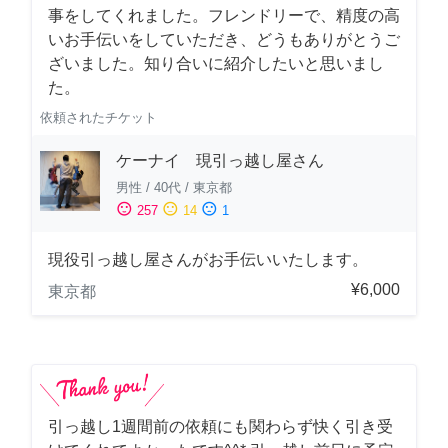
事をしてくれました。フレンドリーで、精度の高
いお手伝いをしていただき、どうもありがとうご
ざいました。知り合いに紹介したいと思いまし
た。
依頼されたチケット
ケーナイ 現引っ越し屋さん
男性
/
40代
/
東京都
sentiment_satisfied
sentiment_neutral
sentiment_dissatisfied
257
14
1
現役引っ越し屋さんがお手伝いいたします。
¥6,000
東京都
引っ越し1週間前の依頼にも関わらず快く引き受