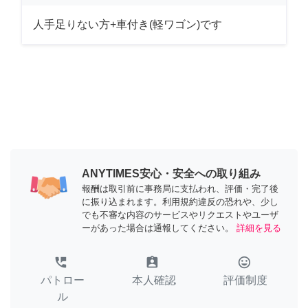
人手足りない方+車付き(軽ワゴン)です
ANYTIMES安心・安全への取り組み
報酬は取引前に事務局に支払われ、評価・完了後
に振り込まれます。利用規約違反の恐れや、少し
でも不審な内容のサービスやリクエストやユーザ
ーがあった場合は通報してください。
詳細を見る
perm_phone_msg
assignment_ind
tag_faces
パトロー
本人確認
評価制度
ル