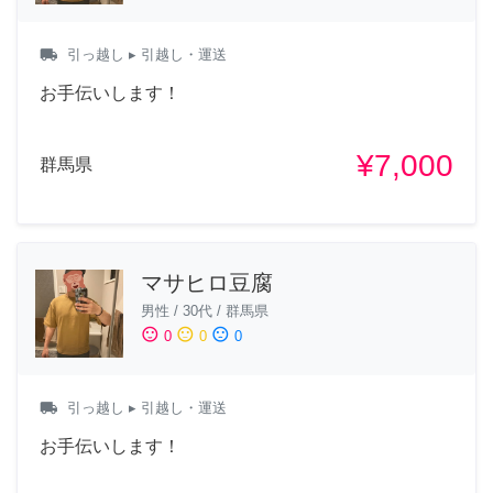
local_shipping
引っ越し
▸ 引越し・運送
お手伝いします！
¥7,000
群馬県
マサヒロ豆腐
男性
/
30代
/
群馬県
sentiment_satisfied
sentiment_neutral
sentiment_dissatisfied
0
0
0
local_shipping
引っ越し
▸ 引越し・運送
お手伝いします！