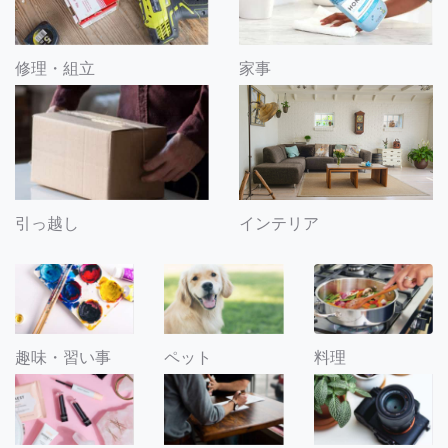
修理・組立
家事
引っ越し
インテリア
趣味・習い事
ペット
料理