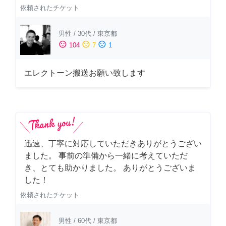
依頼されたチケット
男性
/
30代
/
東京都
sentiment_satisfied
sentiment_neutral
sentiment_dissatisfied
104
7
1
エレクトーン搬送お願い致します
迅速、丁寧に対応していただきありがとうござい
ました。 事前の準備から一緒に考えていただ
き、とても助かりました。 ありがとうございま
した！
依頼されたチケット
男性
/
60代
/
東京都