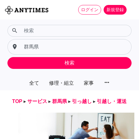
ログイン
新規登録
search
place
検索
more_horiz
全て
修理・組立
家事
TOP
▸
サービス
▸
群馬県
▸
引っ越し
▸
引越し・運送