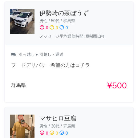
伊勢崎の茶ぼうず
男性
/
50代
/
群馬県
sentiment_satisfied
sentiment_neutral
sentiment_dissatisfied
0
0
0
メッセージ平均返信時間: 8時間以内
local_shipping
引っ越し
▸ 引越し・運送
フードデリバリー希望の方はコチラ
¥500
群馬県
マサヒロ豆腐
男性
/
30代
/
群馬県
sentiment_satisfied
sentiment_neutral
sentiment_dissatisfied
0
0
0