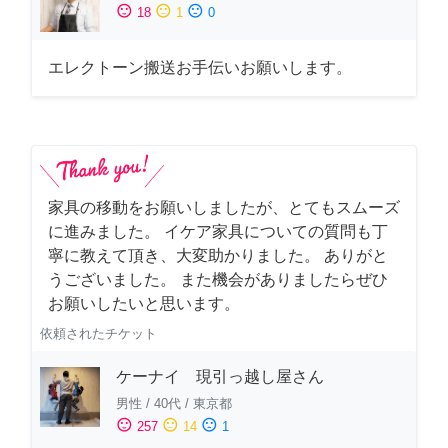
sentiment_satisfied
sentiment_neutral
sentiment_dissatisfied
18
1
0
エレクトーン搬送お手伝いお願いします。
家具の移動をお願いしましたが、とてもスムーズ
に進みました。 イケア家具についての質問も丁
寧に教えて頂き、大変助かりました。 ありがと
うございました。 また機会がありましたらぜひ
お願いしたいと思います。
依頼されたチケット
ケーナイ 現引っ越し屋さん
男性
/
40代
/
東京都
sentiment_satisfied
sentiment_neutral
sentiment_dissatisfied
257
14
1