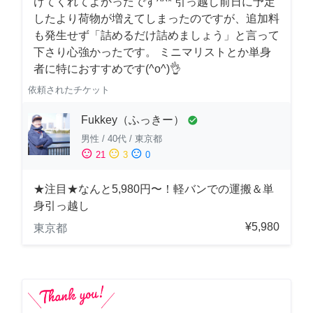
けてくれてよかったです^^* 引っ越し前日に予定
したより荷物が増えてしまったのですが、追加料
も発生せず「詰めるだけ詰めましょう」と言って
下さり心強かったです。 ミニマリストとか単身
者に特におすすめです(^o^)👌
依頼されたチケット
Fukkey（ふっきー）
check_circle
男性
/
40代
/
東京都
sentiment_satisfied
sentiment_neutral
sentiment_dissatisfied
21
3
0
★注目★なんと5,980円〜！軽バンでの運搬＆単
身引っ越し
¥5,980
東京都