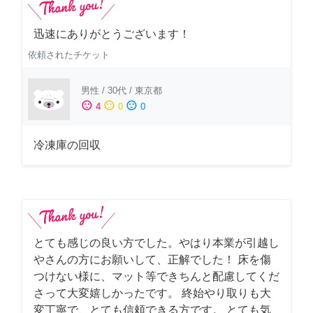
迅速にありがとうございます！
依頼されたチケット
男性
/
30代
/
東京都
sentiment_satisfied
sentiment_neutral
sentiment_dissatisfied
4
0
0
冷凍庫の回収
とても感じの良い方でした。やはり本業が引越し
やさんの方にお願いして、正解でした！ 床を傷
つけない様に、マット等できちんと配慮してくだ
さって大変嬉しかったです。 終始やり取りも大
変丁寧で、とても信頼できる方です。 とても気