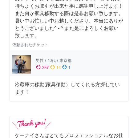
持ちよくお取引が出来た事に感謝申し上げます！
また何か家具移動する際は是非お願い致します。
暑い中お忙しい中お越しくださり、本当にありが
とうございました^ - ^ また是非よろしくお願い
致します。
依頼されたチケット
男性
/
40代
/
東京都
sentiment_satisfied
sentiment_neutral
sentiment_dissatisfied
257
14
1
冷蔵庫の移動(家具移動）してくれる方探してい
ます！
ケーナイさんはとてもプロフェッショナルなお仕