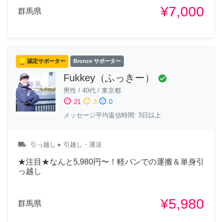
¥7,000
群馬県
認定サポーター
Bronze サポーター
Fukkey（ふっきー）
check_circle
男性
/
40代
/
東京都
sentiment_satisfied
sentiment_neutral
sentiment_dissatisfied
21
3
0
メッセージ平均返信時間: 3日以上
local_shipping
引っ越し
▸ 引越し・運送
★注目★なんと5,980円〜！軽バンでの運搬＆単身引
っ越し
¥5,980
群馬県