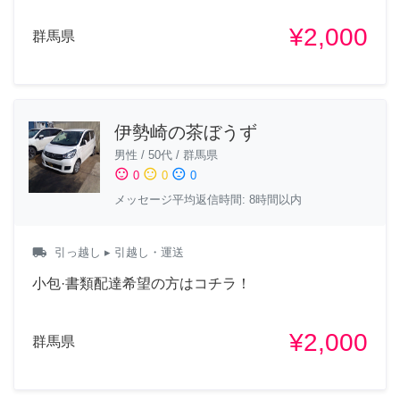
¥2,000
群馬県
伊勢崎の茶ぼうず
男性
/
50代
/
群馬県
sentiment_satisfied
sentiment_neutral
sentiment_dissatisfied
0
0
0
メッセージ平均返信時間: 8時間以内
local_shipping
引っ越し
▸ 引越し・運送
小包·書類配達希望の方はコチラ！
¥2,000
群馬県