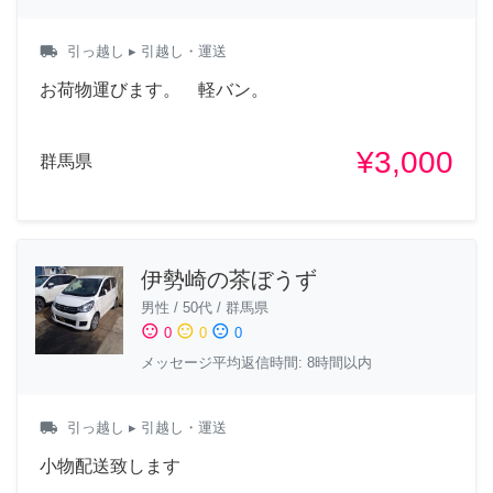
local_shipping
引っ越し
▸ 引越し・運送
お荷物運びます。 軽バン。
¥3,000
群馬県
伊勢崎の茶ぼうず
男性
/
50代
/
群馬県
sentiment_satisfied
sentiment_neutral
sentiment_dissatisfied
0
0
0
メッセージ平均返信時間: 8時間以内
local_shipping
引っ越し
▸ 引越し・運送
小物配送致します