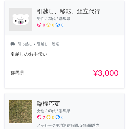
引越し、移転、組立代行
男性
/
20代
/
群馬県
sentiment_satisfied
sentiment_neutral
sentiment_dissatisfied
0
0
0
local_shipping
引っ越し
▸ 引越し・運送
引越しのお手伝い
¥3,000
群馬県
臨機応変
女性
/
40代
/
群馬県
sentiment_satisfied
sentiment_neutral
sentiment_dissatisfied
2
0
0
メッセージ平均返信時間: 24時間以内