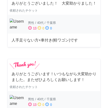
ありがとうございました！ 大変助かりました！
依頼されたチケット
男性
/
40代
/
千葉県
sentiment_satisfied
sentiment_neutral
sentiment_dissatisfied
13
0
0
人手足りない方+車付き(軽ワゴン)です
ありがとうございます！いつもながら大変助かり
ました。またぜひよろしくお願いします！
依頼されたチケット
男性
/
40代
/
千葉県
sentiment_satisfied
sentiment_neutral
sentiment_dissatisfied
13
0
0