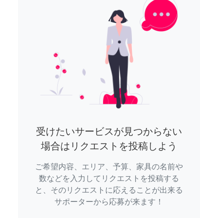
受けたいサービスが見つからない
場合はリクエストを投稿しよう
ご希望内容、エリア、予算、家具の名前や
数などを入力してリクエストを投稿する
と、そのリクエストに応えることが出来る
サポーターから応募が来ます！