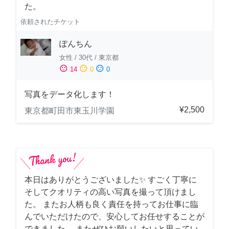
た。
依頼されたチケット
ぽんちん
女性
/
30代
/
東京都
sentiment_satisfied
sentiment_neutral
sentiment_dissatisfied
14
0
0
写真をデータ化します！
¥2,500
東京都町田市東玉川学園
本日はありがとうございました✨ すごく丁寧に
そしてクオリティの高い写真を撮って頂けまし
た。 またお人柄も良く責任を持ってお仕事に臨
んでいただけたので、安心してお任せすることが
できました。 またぜひお願いしたいと思ってい