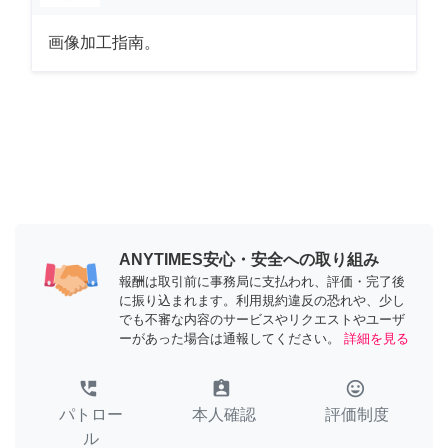
画像加工指南。
ANYTIMES安心・安全への取り組み
報酬は取引前に事務局に支払われ、評価・完了後
に振り込まれます。利用規約違反の恐れや、少し
でも不審な内容のサービスやリクエストやユーザ
ーがあった場合は通報してください。
詳細を見る
perm_phone_msg
assignment_ind
tag_faces
パトロー
本人確認
評価制度
ル