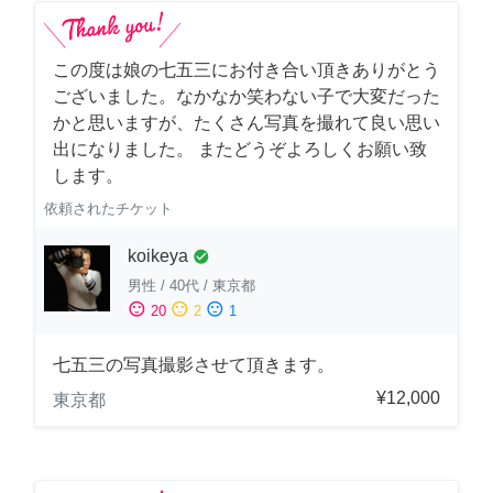
この度は娘の七五三にお付き合い頂きありがとう
ございました。なかなか笑わない子で大変だった
かと思いますが、たくさん写真を撮れて良い思い
出になりました。 またどうぞよろしくお願い致
します。
依頼されたチケット
koikeya
check_circle
男性
/
40代
/
東京都
sentiment_satisfied
sentiment_neutral
sentiment_dissatisfied
20
2
1
七五三の写真撮影させて頂きます。
¥12,000
東京都