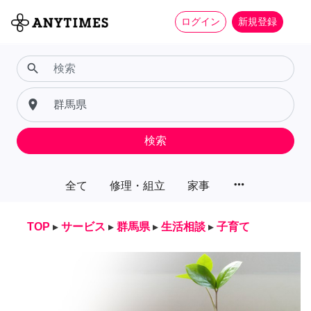
ログイン
新規登録
search
place
検索
more_horiz
全て
修理・組立
家事
TOP
▸
サービス
▸
群馬県
▸
生活相談
▸
子育て