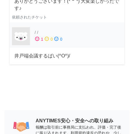
ありがとうございます！(*´꒳`*) 大変楽しかったで
す♪
依頼されたチケット
/
/
sentiment_satisfied
sentiment_neutral
sentiment_dissatisfied
1
0
0
井戸端会議するばい(^O^)/
ANYTIMES安心・安全への取り組み
報酬は取引前に事務局に支払われ、評価・完了後
に振り込まれます。利用規約違反の恐れや、少し