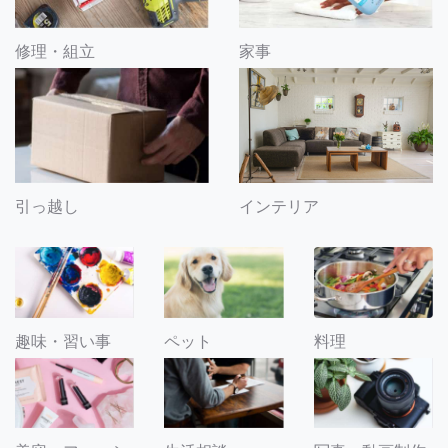
修理・組立
家事
引っ越し
インテリア
趣味・習い事
ペット
料理