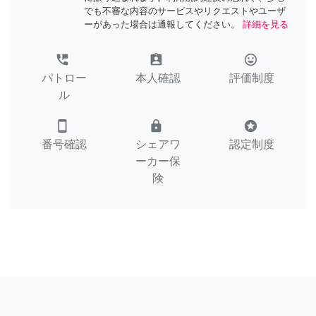
でも不審な内容のサービスやリクエストやユーザ
ーがあった場合は通報してください。
詳細を見る
perm_phone_msg
assignment_ind
tag_faces
パトロー
本人確認
評価制度
ル
smartphone
lock
stars
番号確認
シェアワ
認定制度
ーカー保
険