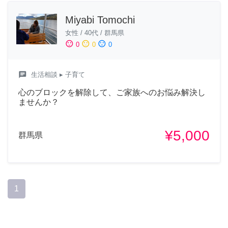
Miyabi Tomochi
女性
/
40代
/
群馬県
sentiment_satisfied
sentiment_neutral
sentiment_dissatisfied
0
0
0
chat
生活相談
▸ 子育て
心のブロックを解除して、ご家族へのお悩み解決し
ませんか？
¥5,000
群馬県
1