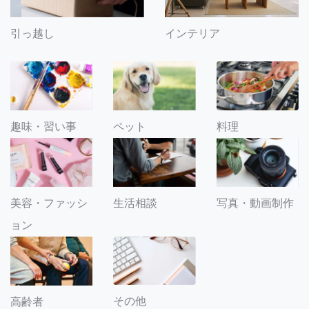
引っ越し
インテリア
趣味・習い事
ペット
料理
美容・ファッシ
生活相談
写真・動画制作
ョン
その他
高齢者