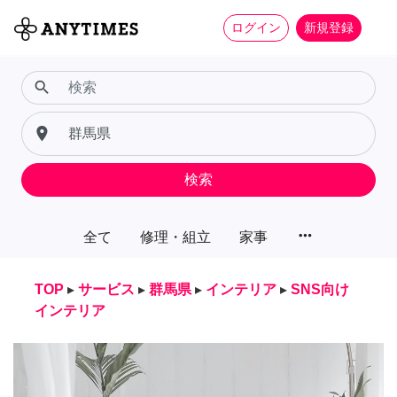
ログイン
新規登録
search
place
検索
more_horiz
全て
修理・組立
家事
TOP
▸
サービス
▸
群馬県
▸
インテリア
▸
SNS向け
インテリア