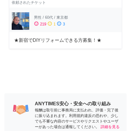
依頼されたチケット
男性
/
60代
/
東京都
sentiment_satisfied
sentiment_neutral
sentiment_dissatisfied
219
1
3
★新宿でDIYリフォームできる方募集！★
ANYTIMES安心・安全への取り組み
報酬は取引前に事務局に支払われ、評価・完了後
に振り込まれます。利用規約違反の恐れや、少し
でも不審な内容のサービスやリクエストやユーザ
ーがあった場合は通報してください。
詳細を見る