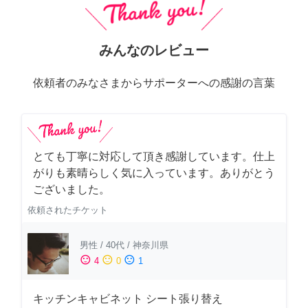
みんなのレビュー
依頼者のみなさまからサポーターへの感謝の言葉
とても丁寧に対応して頂き感謝しています。仕上
がりも素晴らしく気に入っています。ありがとう
ございました。
依頼されたチケット
男性
/
40代
/
神奈川県
sentiment_satisfied
sentiment_neutral
sentiment_dissatisfied
4
0
1
キッチンキャビネット シート張り替え