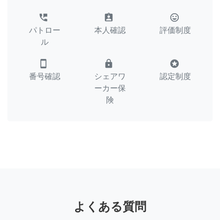
perm_phone_msg
assignment_ind
tag_faces
パトロー
本人確認
評価制度
ル
smartphone
lock
stars
番号確認
シェアワ
認定制度
ーカー保
険
よくある質問