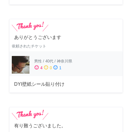
ありがとうございます
依頼されたチケット
男性
/
40代
/
神奈川県
sentiment_satisfied
sentiment_neutral
sentiment_dissatisfied
4
0
1
DYI壁紙シール貼り付け
有り難うございました。