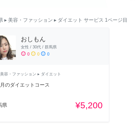
県
▸ 美容・ファッション
▸ ダイエット
サービス
1ページ目
おしもん
女性
/
30代
/
群馬県
sentiment_satisfied
sentiment_neutral
sentiment_dissatisfied
0
0
0
美容・ファッション
▸ ダイエット
ヶ月のダイエットコース
¥5,200
馬県