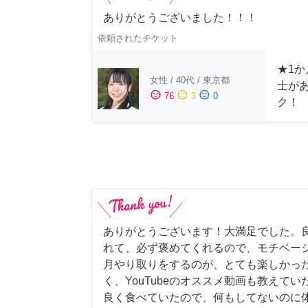
ありがとうございました！！！
依頼されたチケット
★1か
女性
/
40代
/
東京都
士が
sentiment_satisfied
sentiment_neutral
sentiment_dissatisfied
76
3
0
ク！
ありがとうございます！大満足でした。
れて、必ず褒めてくれるので、モチベー
月やり取りをするのが、とても楽しかっ
く、YouTubeのオススメ動画も教えて
良く食べていたので、何もしてないのに