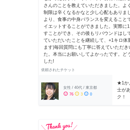
さんのことを教えていただきました。よ
制限は辛くなるかなと少し心配もありま
より、食事の中身バランスを変えること
イエットすることができました。実際に1
すことができ、その後もリバウンドはして
ていただいたことを継続して、+1キロ体
ます)毎回質問にも丁寧に答えていただき
た。本当にお願いしてよかったです。ど
した!
依頼されたチケット
★1か
女性
/
40代
/
東京都
士が
sentiment_satisfied
sentiment_neutral
sentiment_dissatisfied
76
3
0
ク！