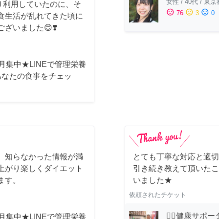
女性
/
40代
/
東京
り利用していたのに、そ
sentiment_satisfied
sentiment_neutral
sentiment_dissatisfied
76
3
0
食生活が乱れてきた頃に
ざいました😊❣️
月集中★LINEで管理栄養
あなたの食事をチェッ
 知らなかった情報が満
とても丁寧な対応と適切
上がり楽しくダイエット
引き続き教えて頂いたこ
ます。
いました★
依頼されたチケット
🏋️‍♂️健康サ
月集中★LINEで管理栄養