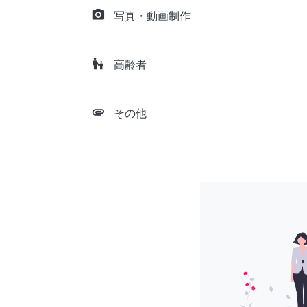
camera_alt
写真・動画制作
escalator_warning
高齢者
attachment
その他