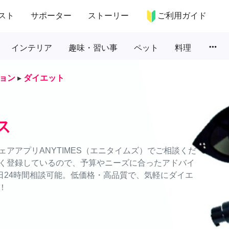
スト
サポーター
ストーリー
ご利用ガイド
more_horiz
インテリア
趣味・習い事
ペット
料理
ョン
▸
ダイエット
ス
アアプリANYTIMES（エニタイムズ）でご相談くだ
く登録しているので、予算やニーズに合ったアドバイ
日24時間相談可能。低価格・高品質で、気軽にダイエ
！