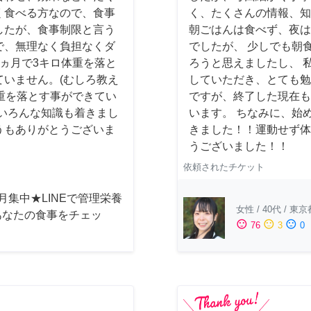
く食べる方なので、食事
く、たくさんの情報、知
したが、食事制限と言う
朝ごはんは食べず、夜は
で、無理なく負担なくダ
でしたが、 少しでも朝
ヵ月で3キロ体重を落と
ろうと思えましたし、 
いません。(むしろ教え
していただき、とても勉
重を落とす事ができてい
ですが、終了した現在も
いろんな知識も着きまし
います。 ちなみに、始め
うもありがとうございま
きました！！運動せず体
うございました！！
依頼されたチケット
月集中★LINEで管理栄養
女性
/
40代
/
東京
あなたの食事をチェッ
sentiment_satisfied
sentiment_neutral
sentiment_dissatisfied
76
3
0