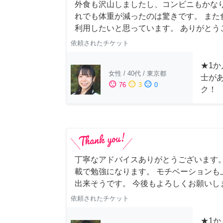
外食も沢山しましたし、コンビニもかな
れでも体重が減ったのは驚きです。 また
利用したいと思っています。 ありがとうご
依頼されたチケット
★1か
女性
/
40代
/
東京都
士が
sentiment_satisfied
sentiment_neutral
sentiment_dissatisfied
76
3
0
ク！
丁寧なアドバイスありがとうございます。
載で勉強になります。 モチベーションも
出来そうです。 今後もよろしくお願いし
依頼されたチケット
★1か