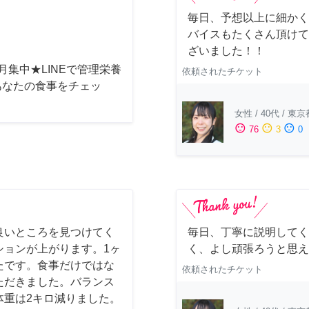
毎日、予想以上に細かく
バイスもたくさん頂けて
ざいました！！
月集中★LINEで管理栄養
依頼されたチケット
あなたの食事をチェッ
女性
/
40代
/
東京
sentiment_satisfied
sentiment_neutral
sentiment_dissatisfied
76
3
0
良いところを見つけてく
毎日、丁寧に説明してく
ションが上がります。1ヶ
く、よし頑張ろうと思え
たです。食事だけではな
依頼されたチケット
いただきました。バランス
体重は2キロ減りました。