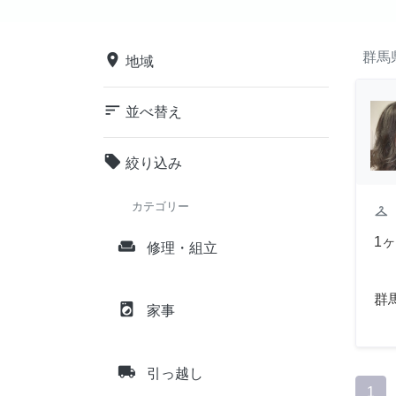
群馬
place
地域
sort
並べ替え
local_offer
絞り込み
カテゴリー
checkroom
1
weekend
修理・組立
群
local_laundry_service
家事
local_shipping
引っ越し
1