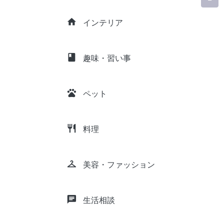
home
インテリア
class
趣味・習い事
pets
ペット
restaurant
料理
checkroom
美容・ファッション
chat
生活相談