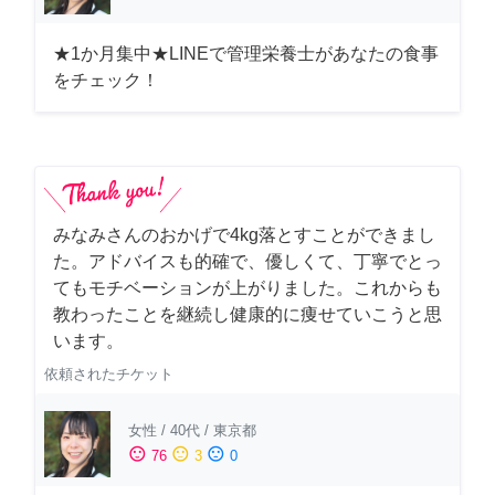
★1か月集中★LINEで管理栄養士があなたの食事
をチェック！
みなみさんのおかげで4kg落とすことができまし
た。アドバイスも的確で、優しくて、丁寧でとっ
てもモチベーションが上がりました。これからも
教わったことを継続し健康的に痩せていこうと思
います。
依頼されたチケット
女性
/
40代
/
東京都
sentiment_satisfied
sentiment_neutral
sentiment_dissatisfied
76
3
0