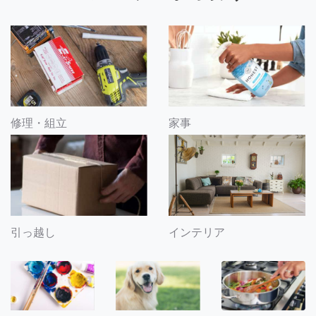
修理・組立
家事
引っ越し
インテリア