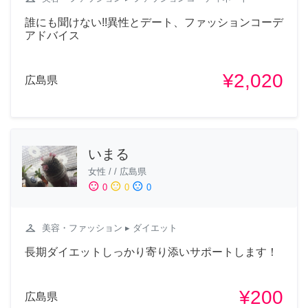
誰にも聞けない!!異性とデート、ファッションコーデ
アドバイス
¥2,020
広島県
いまる
女性
/
/
広島県
sentiment_satisfied
sentiment_neutral
sentiment_dissatisfied
0
0
0
checkroom
美容・ファッション
▸ ダイエット
長期ダイエットしっかり寄り添いサポートします！
¥200
広島県