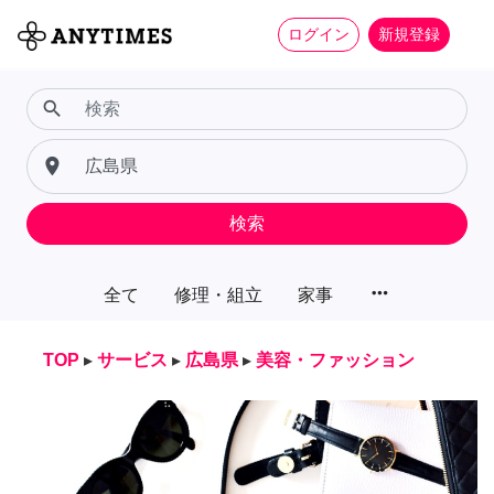
ログイン
新規登録
search
place
検索
more_horiz
全て
修理・組立
家事
TOP
▸
サービス
▸
広島県
▸
美容・ファッション