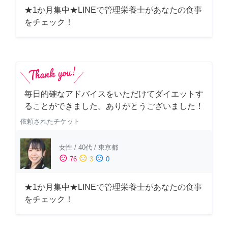
★1か月集中★LINEで管理栄養士があなたの食事
をチェック！
毎日的確なアドバイスをいただけてダイエットす
ることができました。ありがとうございました！
依頼されたチケット
女性
/
40代
/
東京都
sentiment_satisfied
sentiment_neutral
sentiment_dissatisfied
76
3
0
★1か月集中★LINEで管理栄養士があなたの食事
をチェック！