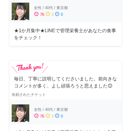
女性
/
40代
/
東京都
sentiment_satisfied
sentiment_neutral
sentiment_dissatisfied
76
3
0
★1か月集中★LINEで管理栄養士があなたの食事
をチェック！
毎日、丁寧に説明してくださいました。前向きな
コメントが多く、よし頑張ろうと思えました😊
依頼されたチケット
女性
/
40代
/
東京都
sentiment_satisfied
sentiment_neutral
sentiment_dissatisfied
76
3
0