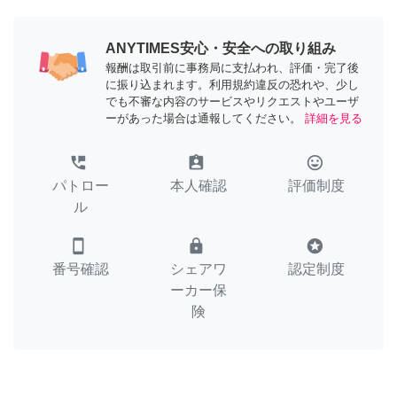
ANYTIMES安心・安全への取り組み
報酬は取引前に事務局に支払われ、評価・完了後
に振り込まれます。利用規約違反の恐れや、少し
でも不審な内容のサービスやリクエストやユーザ
ーがあった場合は通報してください。
詳細を見る
perm_phone_msg
assignment_ind
tag_faces
パトロー
本人確認
評価制度
ル
smartphone
lock
stars
番号確認
シェアワ
認定制度
ーカー保
険