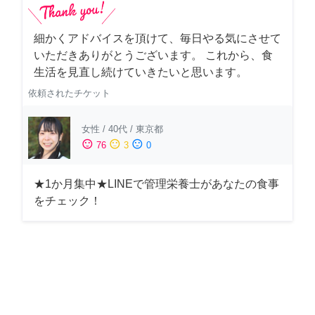
細かくアドバイスを頂けて、毎日やる気にさせて
いただきありがとうございます。 これから、食
生活を見直し続けていきたいと思います。
依頼されたチケット
女性
/
40代
/
東京都
sentiment_satisfied
sentiment_neutral
sentiment_dissatisfied
76
3
0
★1か月集中★LINEで管理栄養士があなたの食事
をチェック！