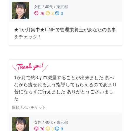
女性
/
40代
/
東京都
sentiment_satisfied
sentiment_neutral
sentiment_dissatisfied
76
3
0
★1か月集中★LINEで管理栄養士があなたの食事
をチェック！
1か月で約3キロ減量することが出来ました 食べ
ながら痩せれるよう指導してもらえるのであまり
苦にならずに行えました ありがとうございまし
た
依頼されたチケット
女性
/
40代
/
東京都
sentiment_satisfied
sentiment_neutral
sentiment_dissatisfied
76
3
0