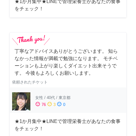
★1か月集中★LINEで管理栄養士があなたの食事
をチェック！
丁寧なアドバイスありがとうございます。 知ら
なかった情報が満載で勉強になります。 モチベ
ーションも上がり楽しくダイエット出来そうで
す。 今後もよろしくお願いします。
依頼されたチケット
女性
/
40代
/
東京都
sentiment_satisfied
sentiment_neutral
sentiment_dissatisfied
76
3
0
★1か月集中★LINEで管理栄養士があなたの食事
をチェック！