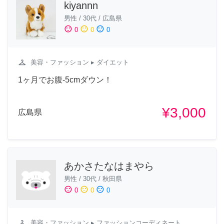
kiyannn
男性
/
30代
/
広島県
sentiment_satisfied
sentiment_neutral
sentiment_dissatisfied
0
0
0
checkroom
美容・ファッション
▸ ダイエット
1ヶ月でお腹-5cmダウン！
¥3,000
広島県
あかさたなはまやら
男性
/
30代
/
秋田県
sentiment_satisfied
sentiment_neutral
sentiment_dissatisfied
0
0
0
checkroom
美容・ファッション
▸ ファッションコーディネート