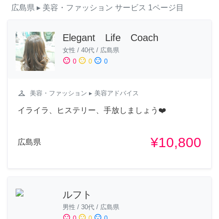
広島県
▸ 美容・ファッション
サービス
1ページ目
Elegant Life Coach
女性
/
40代
/
広島県
sentiment_satisfied
sentiment_neutral
sentiment_dissatisfied
0
0
0
checkroom
美容・ファッション
▸ 美容アドバイス
イライラ、ヒステリー、手放しましょう❤️
¥10,800
広島県
ルフト
男性
/
30代
/
広島県
sentiment_satisfied
sentiment_neutral
sentiment_dissatisfied
0
0
0