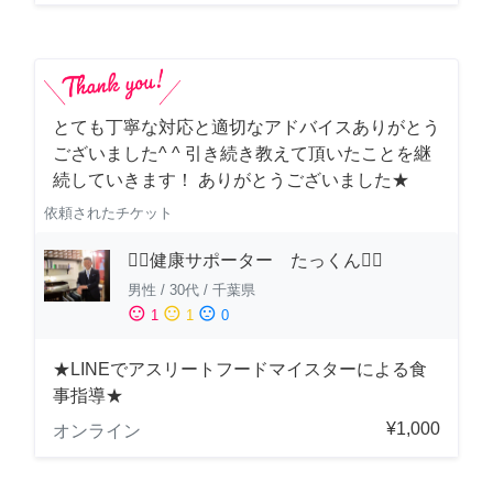
とても丁寧な対応と適切なアドバイスありがとう
ございました^ ^ 引き続き教えて頂いたことを継
続していきます！ ありがとうございました★
依頼されたチケット
🏋️‍♂️健康サポーター たっくん🏋️‍♂️
男性
/
30代
/
千葉県
sentiment_satisfied
sentiment_neutral
sentiment_dissatisfied
1
1
0
★LINEでアスリートフードマイスターによる食
事指導★
¥1,000
オンライン