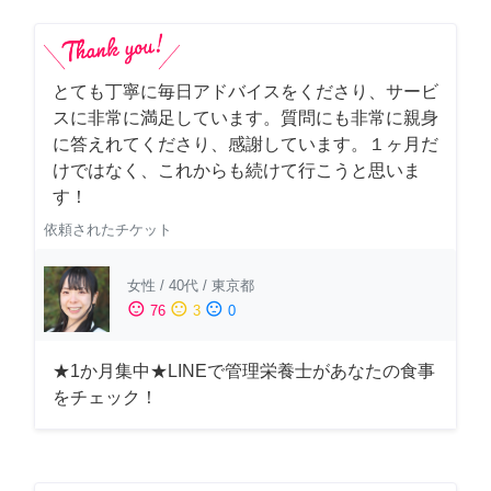
とても丁寧に毎日アドバイスをくださり、サービ
スに非常に満足しています。質問にも非常に親身
に答えれてくださり、感謝しています。１ヶ月だ
けではなく、これからも続けて行こうと思いま
す！
依頼されたチケット
女性
/
40代
/
東京都
sentiment_satisfied
sentiment_neutral
sentiment_dissatisfied
76
3
0
★1か月集中★LINEで管理栄養士があなたの食事
をチェック！