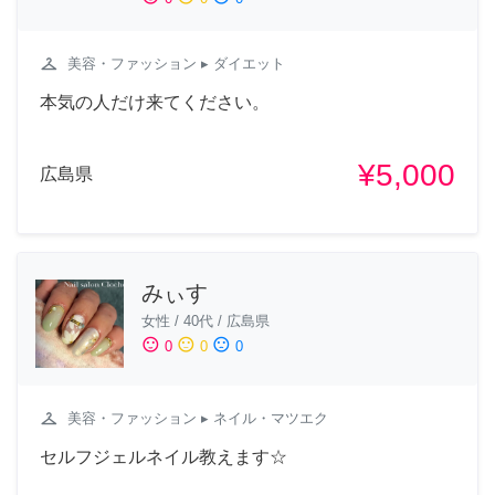
checkroom
美容・ファッション
▸ ダイエット
本気の人だけ来てください。
¥5,000
広島県
みぃす
女性
/
40代
/
広島県
sentiment_satisfied
sentiment_neutral
sentiment_dissatisfied
0
0
0
checkroom
美容・ファッション
▸ ネイル・マツエク
セルフジェルネイル教えます☆