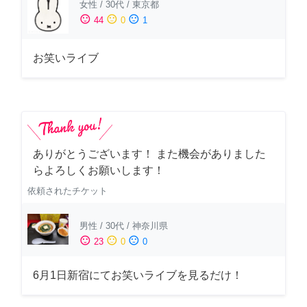
女性
/
30代
/
東京都
sentiment_satisfied
sentiment_neutral
sentiment_dissatisfied
44
0
1
お笑いライブ
ありがとうございます！ また機会がありました
らよろしくお願いします！
依頼されたチケット
男性
/
30代
/
神奈川県
sentiment_satisfied
sentiment_neutral
sentiment_dissatisfied
23
0
0
6月1日新宿にてお笑いライブを見るだけ！