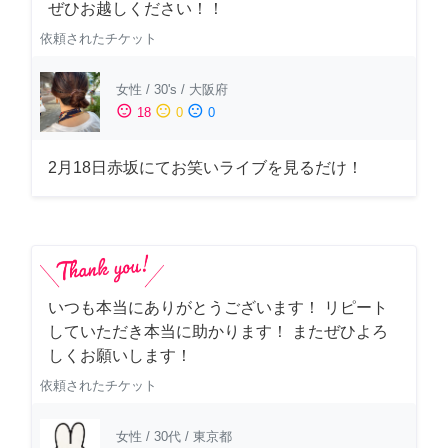
ぜひお越しください！！
依頼されたチケット
女性
/
30's
/
大阪府
sentiment_satisfied
sentiment_neutral
sentiment_dissatisfied
18
0
0
2月18日赤坂にてお笑いライブを見るだけ！
いつも本当にありがとうございます！ リピート
していただき本当に助かります！ またぜひよろ
しくお願いします！
依頼されたチケット
女性
/
30代
/
東京都