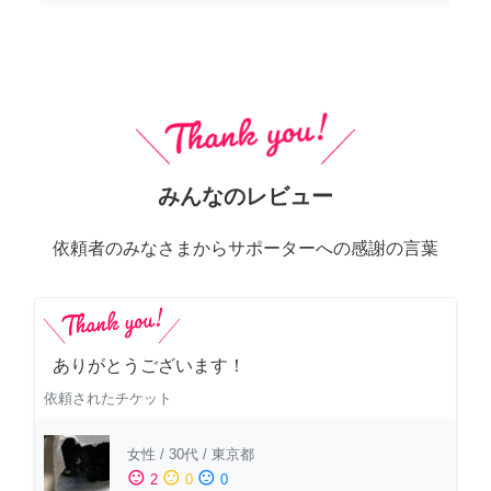
みんなのレビュー
依頼者のみなさまからサポーターへの感謝の言葉
ありがとうございます！
依頼されたチケット
女性
/
30代
/
東京都
sentiment_satisfied
sentiment_neutral
sentiment_dissatisfied
2
0
0