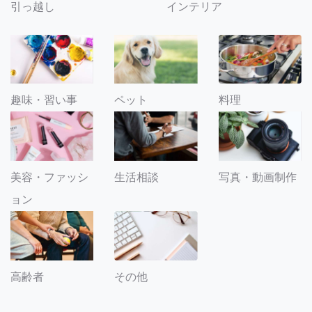
引っ越し
インテリア
趣味・習い事
ペット
料理
美容・ファッシ
生活相談
写真・動画制作
ョン
その他
高齢者