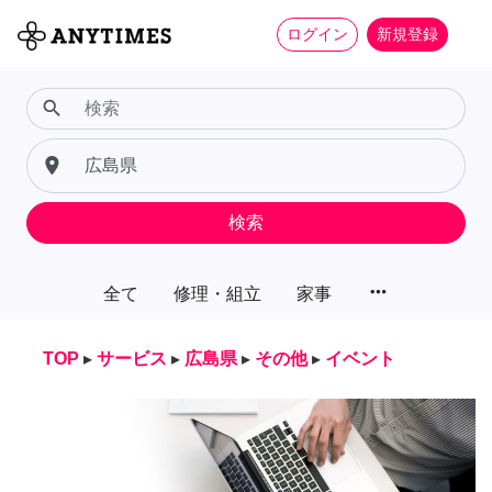
ログイン
新規登録
search
place
検索
more_horiz
全て
修理・組立
家事
TOP
▸
サービス
▸
広島県
▸
その他
▸
イベント