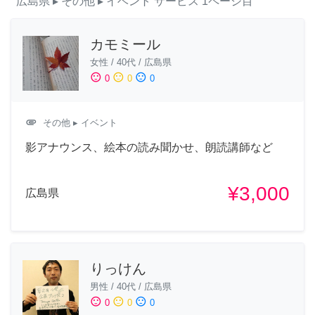
広島県
▸ その他
▸ イベント
サービス
1ページ目
カモミール
女性
/
40代
/
広島県
sentiment_satisfied
sentiment_neutral
sentiment_dissatisfied
0
0
0
attachment
その他
▸ イベント
影アナウンス、絵本の読み聞かせ、朗読講師など
¥3,000
広島県
りっけん
男性
/
40代
/
広島県
sentiment_satisfied
sentiment_neutral
sentiment_dissatisfied
0
0
0