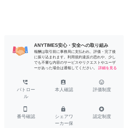
ANYTIMES安心・安全への取り組み
報酬は取引前に事務局に支払われ、評価・完了後
に振り込まれます。利用規約違反の恐れや、少し
でも不審な内容のサービスやリクエストやユーザ
ーがあった場合は通報してください。
詳細を見る
perm_phone_msg
assignment_ind
tag_faces
パトロー
本人確認
評価制度
ル
smartphone
lock
stars
番号確認
シェアワ
認定制度
ーカー保