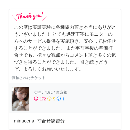
この度は実証実験に各種協力頂き本当にありがと
うございました！ とても迅速丁寧にモニターの
方へのサービス提供を実施頂き、安心してお任せ
することができました。 また事前事後の準備打
合せでも、様々な観点からコメント頂き多くの気
づきを得ることができました。 引き続きどう
ぞ、よろしくお願いいたします。
依頼されたチケット
女性
/
40代
/
東京都
sentiment_satisfied
sentiment_neutral
sentiment_dissatisfied
172
5
1
minacena_打合せ練習分