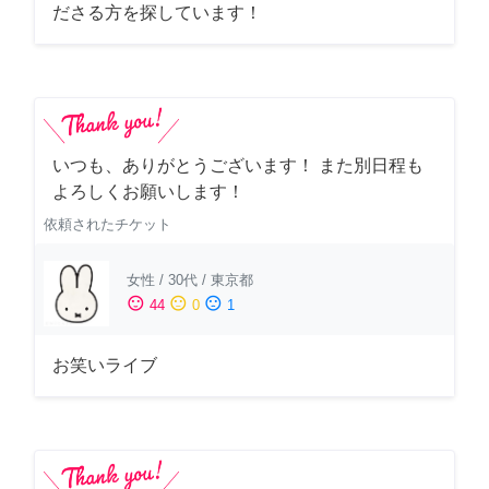
ださる方を探しています！
いつも、ありがとうございます！ また別日程も
よろしくお願いします！
依頼されたチケット
女性
/
30代
/
東京都
sentiment_satisfied
sentiment_neutral
sentiment_dissatisfied
44
0
1
お笑いライブ