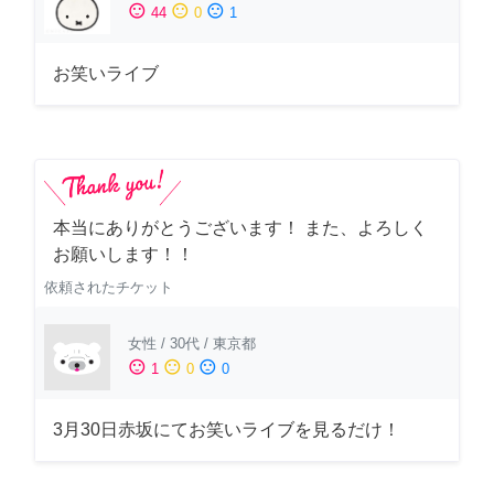
sentiment_satisfied
sentiment_neutral
sentiment_dissatisfied
44
0
1
お笑いライブ
本当にありがとうございます！ また、よろしく
お願いします！！
依頼されたチケット
女性
/
30代
/
東京都
sentiment_satisfied
sentiment_neutral
sentiment_dissatisfied
1
0
0
3月30日赤坂にてお笑いライブを見るだけ！