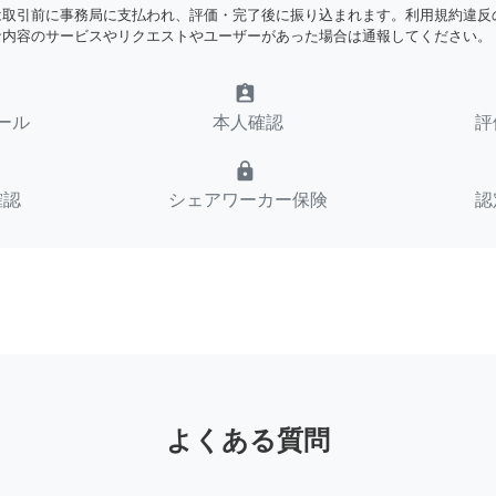
は取引前に事務局に支払われ、評価・完了後に振り込まれます。利用規約違反
な内容のサービスやリクエストやユーザーがあった場合は通報してください。
assignment_ind
ール
本人確認
評
lock
確認
シェアワーカー保険
認
よくある質問