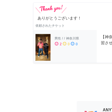
ありがとうございます！
依頼されたチケット
【神
男性
/
/
神奈川県
習さ
sentiment_satisfied
sentiment_neutral
sentiment_dissatisfied
2
0
0
AN