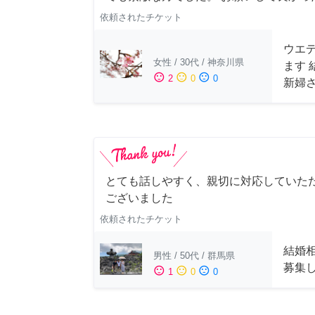
依頼されたチケット
ウエ
女性
/
30代
/
神奈川県
ます
sentiment_satisfied
sentiment_neutral
sentiment_dissatisfied
2
0
0
新婦
とても話しやすく、親切に対応していた
ございました
依頼されたチケット
結婚
男性
/
50代
/
群馬県
募集
sentiment_satisfied
sentiment_neutral
sentiment_dissatisfied
1
0
0