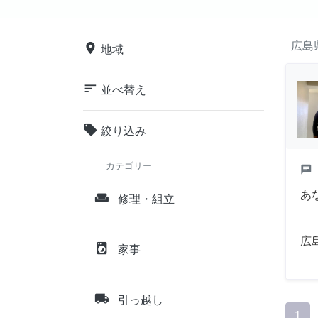
広島
place
地域
sort
並べ替え
local_offer
絞り込み
カテゴリー
chat
あ
weekend
修理・組立
広
local_laundry_service
家事
local_shipping
引っ越し
1