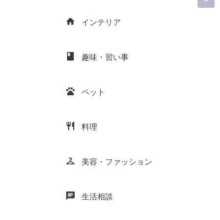
home
インテリア
class
趣味・習い事
pets
ペット
restaurant
料理
checkroom
美容・ファッション
chat
生活相談