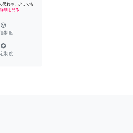
の恐れや、少しでも
詳細を見る
tag_faces
価制度
stars
定制度