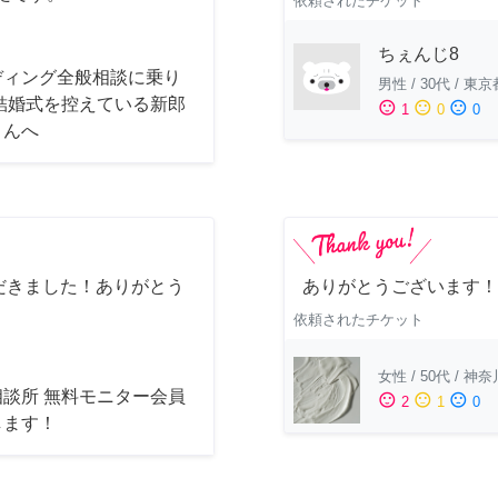
依頼されたチケット
ちぇんじ8
ディング全般相談に乗り
男性
/
30代
/
東京
 結婚式を控えている新郎
sentiment_satisfied
sentiment_neutral
sentiment_dissatisfied
1
0
0
さんへ
だきました！ありがとう
ありがとうございます！
依頼されたチケット
女性
/
50代
/
神奈
相談所 無料モニター会員
sentiment_satisfied
sentiment_neutral
sentiment_dissatisfied
2
1
0
します！