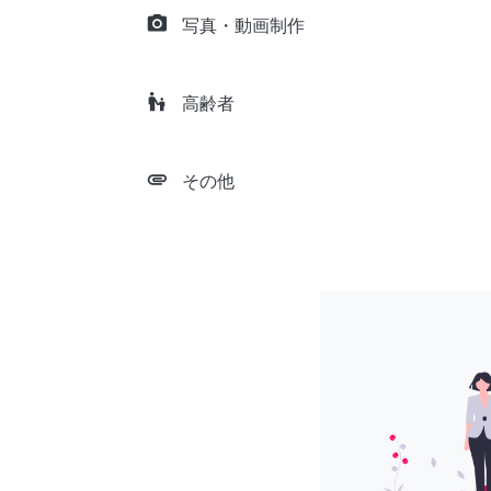
camera_alt
写真・動画制作
escalator_warning
高齢者
attachment
その他