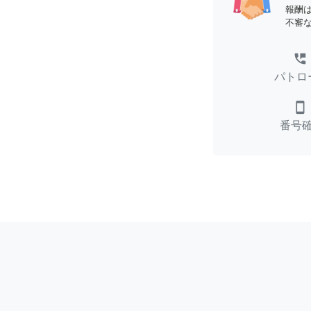
報酬
不審
perm_phone_msg
パトロ
smartphone
番号