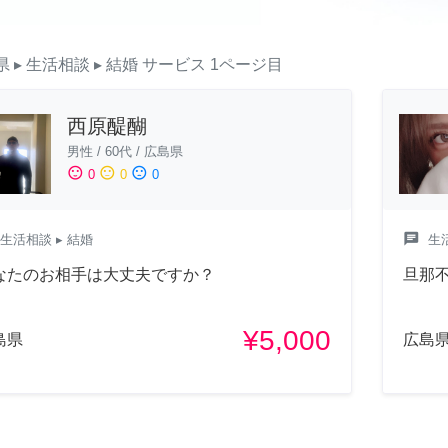
県
▸ 生活相談
▸ 結婚
サービス
1ページ目
西原醍醐
男性
/
60代
/
広島県
sentiment_satisfied
sentiment_neutral
sentiment_dissatisfied
0
0
0
chat
生活相談
▸ 結婚
生
なたのお相手は大丈夫ですか？
旦那
¥5,000
島県
広島