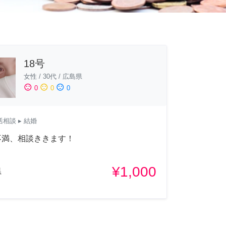
18号
女性
/
30代
/
広島県
sentiment_satisfied
sentiment_neutral
sentiment_dissatisfied
0
0
0
活相談
▸ 結婚
不満、相談ききます！
¥1,000
県