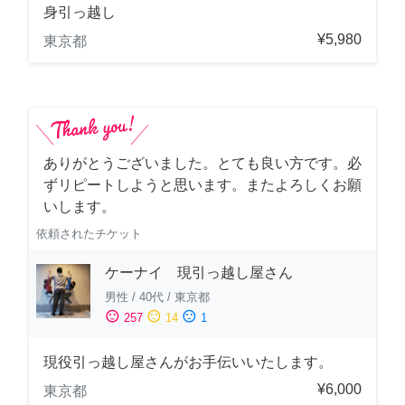
身引っ越し
¥5,980
東京都
ありがとうございました。とても良い方です。必
ずリピートしようと思います。またよろしくお願
いします。
依頼されたチケット
ケーナイ 現引っ越し屋さん
男性
/
40代
/
東京都
sentiment_satisfied
sentiment_neutral
sentiment_dissatisfied
257
14
1
現役引っ越し屋さんがお手伝いいたします。
¥6,000
東京都