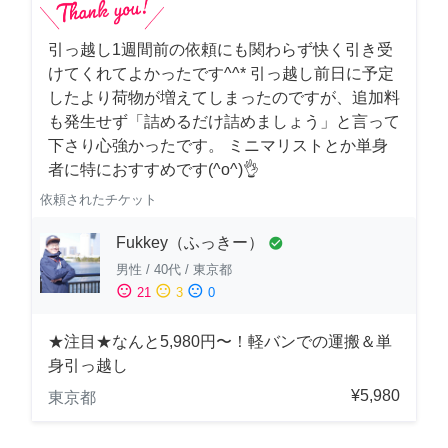
引っ越し1週間前の依頼にも関わらず快く引き受
けてくれてよかったです^^* 引っ越し前日に予定
したより荷物が増えてしまったのですが、追加料
も発生せず「詰めるだけ詰めましょう」と言って
下さり心強かったです。 ミニマリストとか単身
者に特におすすめです(^o^)👌
依頼されたチケット
Fukkey（ふっきー）
check_circle
男性
/
40代
/
東京都
sentiment_satisfied
sentiment_neutral
sentiment_dissatisfied
21
3
0
★注目★なんと5,980円〜！軽バンでの運搬＆単
身引っ越し
¥5,980
東京都