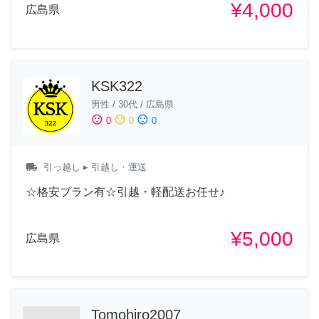
¥4,000
広島県
KSK322
男性
/
30代
/
広島県
sentiment_satisfied
sentiment_neutral
sentiment_dissatisfied
0
0
0
local_shipping
引っ越し
▸ 引越し・運送
☆格安プラン有☆引越・軽配送お任せ♪
¥5,000
広島県
Tomohiro2007