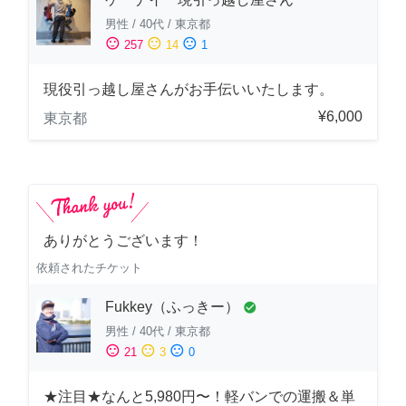
男性
/
40代
/
東京都
sentiment_satisfied
sentiment_neutral
sentiment_dissatisfied
257
14
1
現役引っ越し屋さんがお手伝いいたします。
¥6,000
東京都
ありがとうございます！
依頼されたチケット
Fukkey（ふっきー）
check_circle
男性
/
40代
/
東京都
sentiment_satisfied
sentiment_neutral
sentiment_dissatisfied
21
3
0
★注目★なんと5,980円〜！軽バンでの運搬＆単