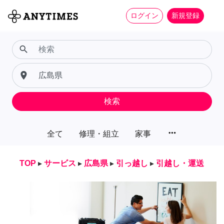
ログイン
新規登録
search
place
検索
more_horiz
全て
修理・組立
家事
TOP
▸
サービス
▸
広島県
▸
引っ越し
▸
引越し・運送