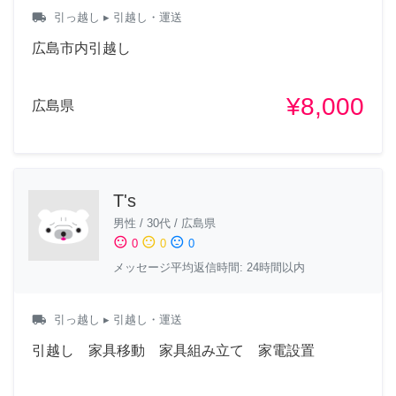
local_shipping
引っ越し
▸ 引越し・運送
広島市内引越し
¥8,000
広島県
T's
男性
/
30代
/
広島県
sentiment_satisfied
sentiment_neutral
sentiment_dissatisfied
0
0
0
メッセージ平均返信時間: 24時間以内
local_shipping
引っ越し
▸ 引越し・運送
引越し 家具移動 家具組み立て 家電設置