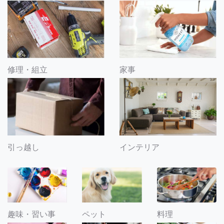
修理・組立
家事
引っ越し
インテリア
趣味・習い事
ペット
料理