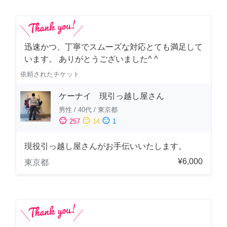
迅速かつ、丁寧でスムーズな対応とても満足して
います。 ありがとうございました^ ^
依頼されたチケット
ケーナイ 現引っ越し屋さん
男性
/
40代
/
東京都
sentiment_satisfied
sentiment_neutral
sentiment_dissatisfied
257
14
1
現役引っ越し屋さんがお手伝いいたします。
¥6,000
東京都