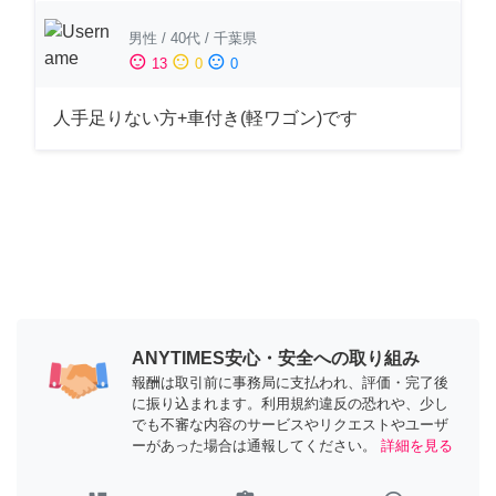
男性
/
40代
/
千葉県
sentiment_satisfied
sentiment_neutral
sentiment_dissatisfied
13
0
0
人手足りない方+車付き(軽ワゴン)です
ANYTIMES安心・安全への取り組み
報酬は取引前に事務局に支払われ、評価・完了後
に振り込まれます。利用規約違反の恐れや、少し
でも不審な内容のサービスやリクエストやユーザ
ーがあった場合は通報してください。
詳細を見る