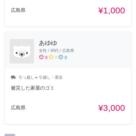
¥1,000
広島県
あゆゆ
女性
/
40代
/
広島県
sentiment_satisfied
sentiment_neutral
sentiment_dissatisfied
0
0
0
local_shipping
引っ越し
▸ 引越し・運送
被災した家屋のゴミ
¥3,000
広島県