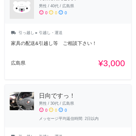
男性
/
40代
/
広島県
sentiment_satisfied
sentiment_neutral
sentiment_dissatisfied
0
0
0
local_shipping
引っ越し
▸ 引越し・運送
家具の配送&引越し等 ご相談下さい！
¥3,000
広島県
日向ですっ！
男性
/
30代
/
広島県
sentiment_satisfied
sentiment_neutral
sentiment_dissatisfied
0
0
0
メッセージ平均返信時間: 2日以内