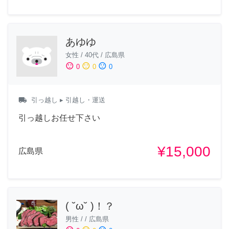
あゆゆ
女性
/
40代
/
広島県
sentiment_satisfied
sentiment_neutral
sentiment_dissatisfied
0
0
0
local_shipping
引っ越し
▸ 引越し・運送
引っ越しお任せ下さい
¥15,000
広島県
( ˘ω˘ )！？
男性
/
/
広島県