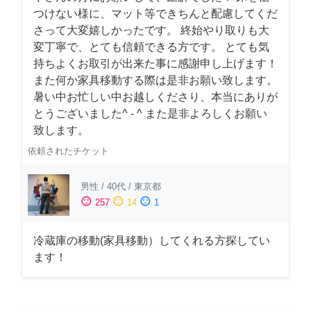
つけない様に、マット等できちんと配慮してくだ
さって大変嬉しかったです。 終始やり取りも大
変丁寧で、とても信頼できる方です。 とても気
持ちよくお取引が出来た事に感謝申し上げます！
また何か家具移動する際は是非お願い致します。
暑い中お忙しい中お越しくださり、本当にありが
とうございました^ - ^ また是非よろしくお願い
致します。
依頼されたチケット
男性
/
40代
/
東京都
sentiment_satisfied
sentiment_neutral
sentiment_dissatisfied
257
14
1
冷蔵庫の移動(家具移動）してくれる方探してい
ます！