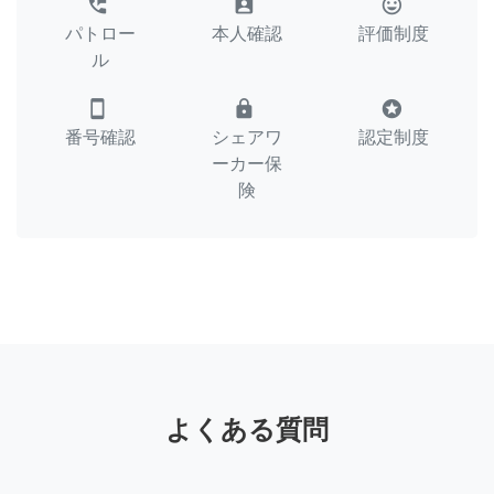
perm_phone_msg
assignment_ind
tag_faces
パトロー
本人確認
評価制度
ル
smartphone
lock
stars
番号確認
シェアワ
認定制度
ーカー保
険
よくある質問