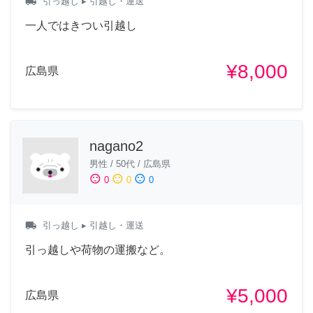
local_shipping
引っ越し
▸ 引越し・運送
一人ではきつい引越し
¥8,000
広島県
nagano2
男性
/
50代
/
広島県
sentiment_satisfied
sentiment_neutral
sentiment_dissatisfied
0
0
0
local_shipping
引っ越し
▸ 引越し・運送
引っ越しや荷物の運搬など。
¥5,000
広島県