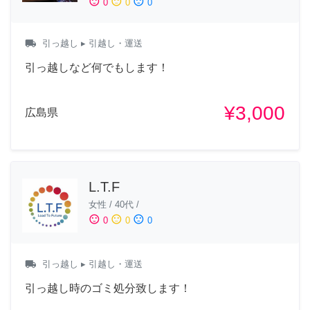
sentiment_satisfied
sentiment_neutral
sentiment_dissatisfied
0
0
0
local_shipping
引っ越し
▸ 引越し・運送
引っ越しなど何でもします！
¥3,000
広島県
L.T.F
女性
/
40代
/
sentiment_satisfied
sentiment_neutral
sentiment_dissatisfied
0
0
0
local_shipping
引っ越し
▸ 引越し・運送
引っ越し時のゴミ処分致します！