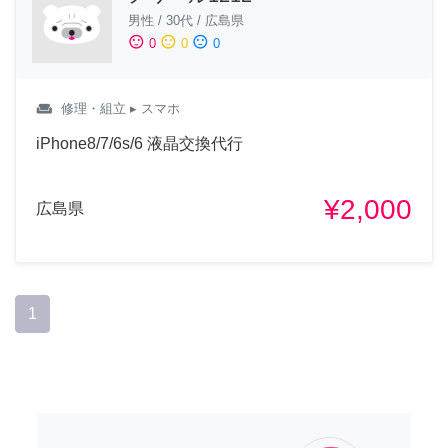
男性
/
30代
/
広島県
sentiment_satisfied
sentiment_neutral
sentiment_dissatisfied
0
0
0
weekend
修理・組立
▸ スマホ
iPhone8/7/6s/6 液晶交換代行
¥2,000
広島県
1