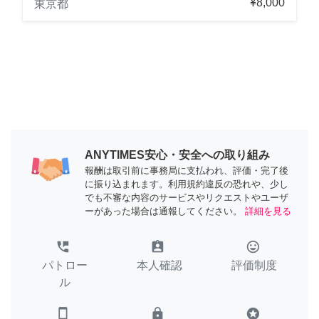
¥8,000
東京都
ANYTIMES安心・安全への取り組み
報酬は取引前に事務局に支払われ、評価・完了後
に振り込まれます。利用規約違反の恐れや、少し
でも不審な内容のサービスやリクエストやユーザ
ーがあった場合は通報してください。
詳細を見る
perm_phone_msg
assignment_ind
tag_faces
パトロー
本人確認
評価制度
ル
smartphone
lock
stars