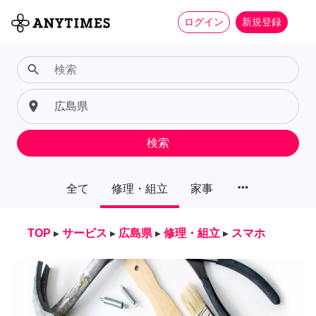
ログイン
新規登録
search
place
検索
more_horiz
全て
修理・組立
家事
TOP
▸
サービス
▸
広島県
▸
修理・組立
▸
スマホ