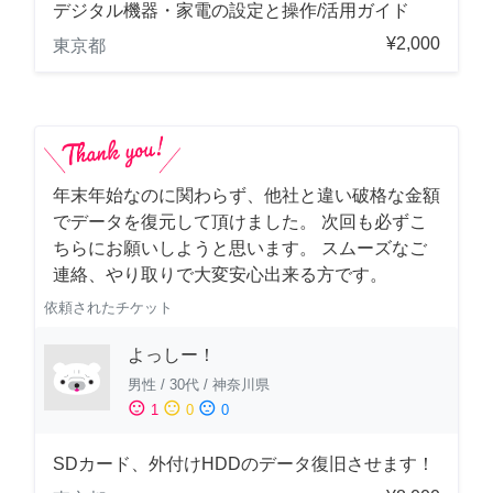
デジタル機器・家電の設定と操作/活用ガイド
¥2,000
東京都
年末年始なのに関わらず、他社と違い破格な金額
でデータを復元して頂けました。 次回も必ずこ
ちらにお願いしようと思います。 スムーズなご
連絡、やり取りで大変安心出来る方です。
依頼されたチケット
よっしー！
男性
/
30代
/
神奈川県
sentiment_satisfied
sentiment_neutral
sentiment_dissatisfied
1
0
0
SDカード、外付けHDDのデータ復旧させます！