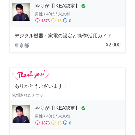
やりが【IKEA認定】
check_circle
男性
/
40代
/
東京都
sentiment_satisfied
sentiment_neutral
sentiment_dissatisfied
1876
13
0
デジタル機器・家電の設定と操作/活用ガイド
¥2,000
東京都
ありがとうございます！
依頼されたチケット
やりが【IKEA認定】
check_circle
男性
/
40代
/
東京都
sentiment_satisfied
sentiment_neutral
sentiment_dissatisfied
1876
13
0