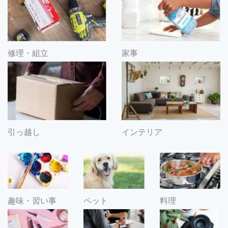
修理・組立
家事
引っ越し
インテリア
趣味・習い事
ペット
料理