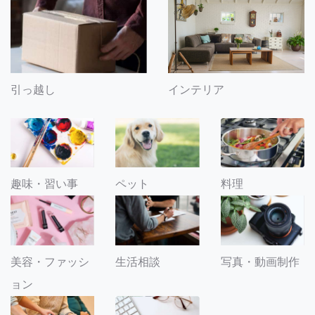
引っ越し
インテリア
趣味・習い事
ペット
料理
美容・ファッシ
生活相談
写真・動画制作
ョン