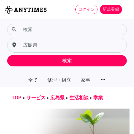
ログイン
新規登録
search
place
検索
more_horiz
全て
修理・組立
家事
TOP
▸
サービス
▸
広島県
▸
生活相談
▸
学業