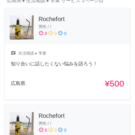
広島県
▸ 生活相談
▸ 学業
サービス
1ページ目
Rochefort
男性
/
/
sentiment_satisfied
sentiment_neutral
sentiment_dissatisfied
0
0
0
chat
生活相談
▸ 学業
知り合いに話したくない悩みを語ろう！
¥500
広島県
Rochefort
男性
/
/
sentiment_satisfied
sentiment_neutral
sentiment_dissatisfied
0
0
0