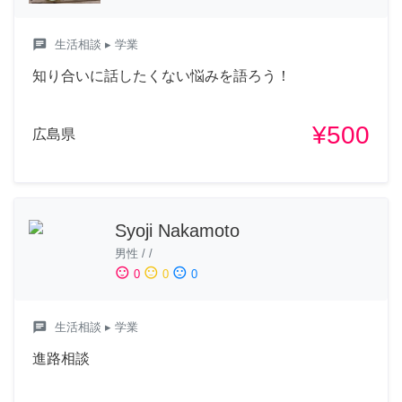
chat
生活相談
▸ 学業
知り合いに話したくない悩みを語ろう！
¥500
広島県
Syoji Nakamoto
男性
/
/
sentiment_satisfied
sentiment_neutral
sentiment_dissatisfied
0
0
0
chat
生活相談
▸ 学業
進路相談