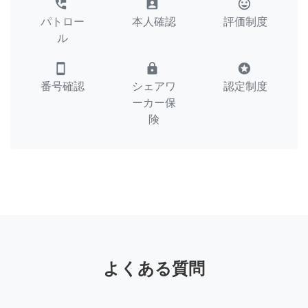
perm_phone_msg
assignment_ind
tag_faces
パトロー
本人確認
評価制度
ル
smartphone
lock
stars
番号確認
シェアワ
認定制度
ーカー保
険
よくある質問