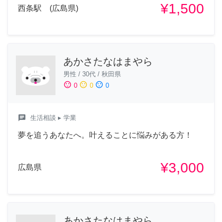
¥1,500
西条駅 (広島県)
あかさたなはまやら
男性
/
30代
/
秋田県
sentiment_satisfied
sentiment_neutral
sentiment_dissatisfied
0
0
0
chat
生活相談
▸ 学業
夢を追うあなたへ。叶えることに悩みがある方！
¥3,000
広島県
あかさたなはまやら