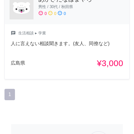
男性
/
30代
/
秋田県
sentiment_satisfied
sentiment_neutral
sentiment_dissatisfied
0
0
0
chat
生活相談
▸ 学業
人に言えない相談聞きます。(友人、同僚など)
¥3,000
広島県
1