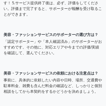
す！ 5.サービス提供終了後は、必ず、評価をしてくださ
い。評価まで完了すると、サポーターが報酬を受け取るこ
とができます。
美容・ファッションサービスのサポーターの選び方は？
「認定サポーター」や「本人確認済み」のサポーターがお
すすめです。その他に、対応エリアや今までの評価/実績
を確認して、選んでください。
美容・ファッションサービスの依頼における注意点は？
事前に、具体的に依頼したい内容や日時、場所、交通費や
駐車料金、雑費も含んだ料金の確認など、しっかりと個別
相談をしてから本契約をするかどうかを決めましょう。