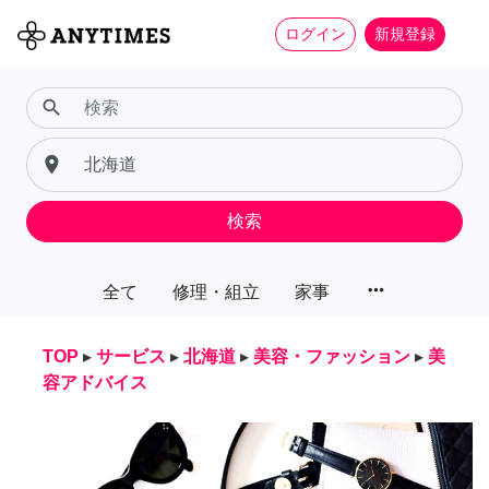
ログイン
新規登録
search
place
検索
more_horiz
全て
修理・組立
家事
TOP
▸
サービス
▸
北海道
▸
美容・ファッション
▸
美
容アドバイス