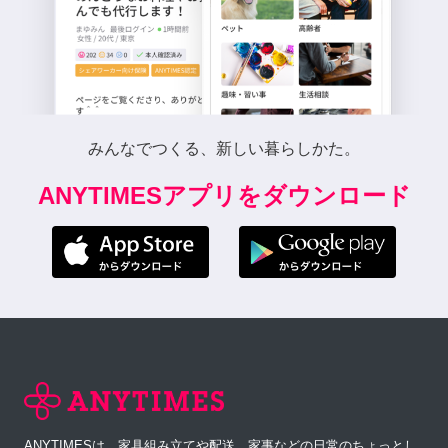
みんなでつくる、新しい暮らしかた。
ANYTIMESアプリをダウンロード
ANYTIMESは、家具組み立てや配送、家事などの日常のちょっとし