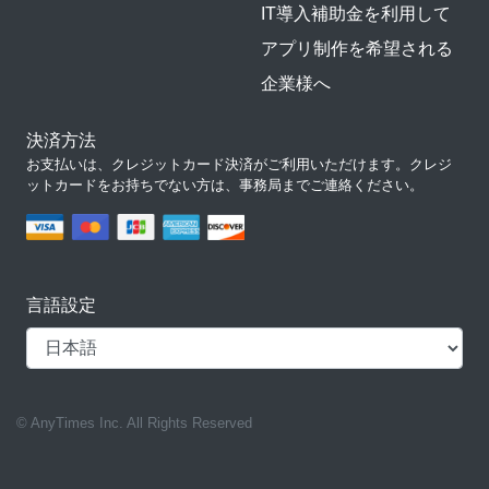
IT導入補助金を利用して
アプリ制作を希望される
企業様へ
決済方法
お支払いは、クレジットカード決済がご利用いただけます。クレジ
ットカードをお持ちでない方は、事務局までご連絡ください。
言語設定
© AnyTimes Inc. All Rights Reserved