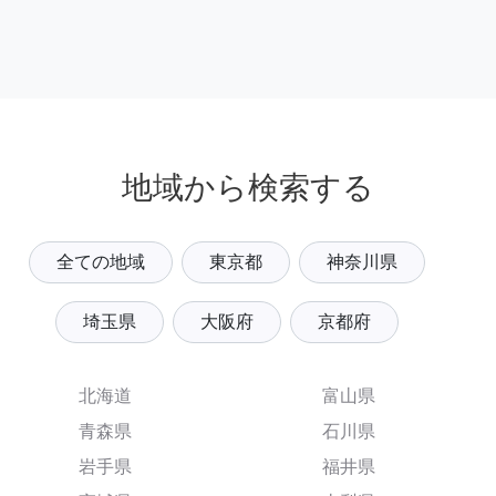
地域から検索する
全ての地域
東京都
神奈川県
埼玉県
大阪府
京都府
北海道
富山県
青森県
石川県
岩手県
福井県