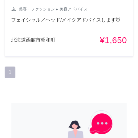
checkroom
美容・ファッション
▸ 美容アドバイス
フェイシャル／ヘッド/メイクアドバイスします💆
¥1,650
北海道函館市昭和町
1