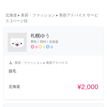
北海道
▸ 美容・ファッション
▸ 美容アドバイス
サービ
ス
1ページ目
札幌ゆう
男性
/
30代
/
北海道
sentiment_satisfied
sentiment_neutral
sentiment_dissatisfied
0
0
0
checkroom
美容・ファッション
▸ 美容アドバイス
脱毛
¥2,000
北海道