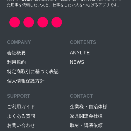
た用事を依頼したい人と、仕事をしたい人をつなげるアプリです。
COMPANY
CONTENTS
会社概要
ANYLIFE
利用規約
NEWS
特定商取引に基づく表記
個人情報保護方針
SUPPORT
CONTACT
ご利用ガイド
企業様・自治体様
よくある質問
家具関連会社様
お問い合わせ
取材・講演依頼