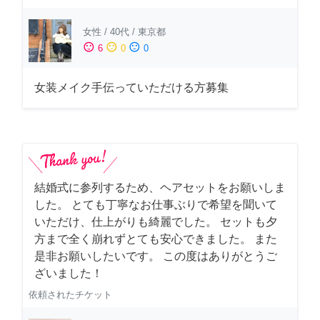
女性
/
40代
/
東京都
sentiment_satisfied
sentiment_neutral
sentiment_dissatisfied
6
0
0
女装メイク手伝っていただける方募集
結婚式に参列するため、ヘアセットをお願いしま
した。 とても丁寧なお仕事ぶりで希望を聞いて
いただけ、仕上がりも綺麗でした。 セットも夕
方まで全く崩れずとても安心できました。 また
是非お願いしたいです。 この度はありがとうご
ざいました！
依頼されたチケット