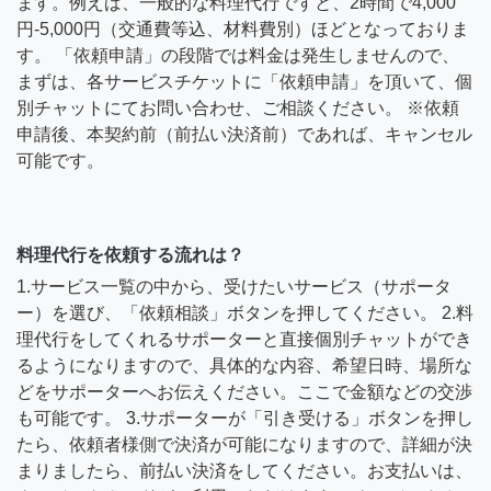
ます。例えば、一般的な料理代行ですと、2時間で4,000
円-5,000円（交通費等込、材料費別）ほどとなっておりま
す。 「依頼申請」の段階では料金は発生しませんので、
まずは、各サービスチケットに「依頼申請」を頂いて、個
別チャットにてお問い合わせ、ご相談ください。 ※依頼
申請後、本契約前（前払い決済前）であれば、キャンセル
可能です。
料理代行を依頼する流れは？
1.サービス一覧の中から、受けたいサービス（サポータ
ー）を選び、「依頼相談」ボタンを押してください。 2.料
理代行をしてくれるサポーターと直接個別チャットができ
るようになりますので、具体的な内容、希望日時、場所な
どをサポーターへお伝えください。ここで金額などの交渉
も可能です。 3.サポーターが「引き受ける」ボタンを押し
たら、依頼者様側で決済が可能になりますので、詳細が決
まりましたら、前払い決済をしてください。お支払いは、