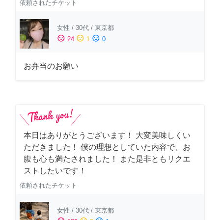
依頼されたチケット
女性
/
30代
/
東京都
sentiment_satisfied
sentiment_neutral
sentiment_dissatisfied
24
1
0
お弁当のお願い
本日はありがとうございます！ 大変美味しくい
ただきました！ 僕の理想としていた内容で、お
腹も心も満たされました！ また是非ともリクエ
ストしたいです！
依頼されたチケット
女性
/
30代
/
東京都