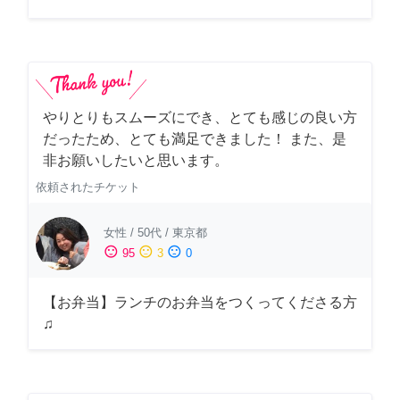
やりとりもスムーズにでき、とても感じの良い方
だったため、とても満足できました！ また、是
非お願いしたいと思います。
依頼されたチケット
女性
/
50代
/
東京都
sentiment_satisfied
sentiment_neutral
sentiment_dissatisfied
95
3
0
【お弁当】ランチのお弁当をつくってくださる方
♫