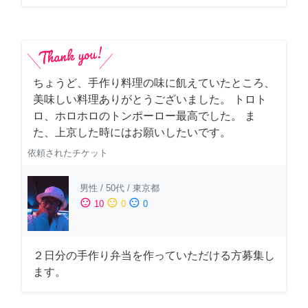
ちょうど、手作り料理の味に飢えていたところ、
美味しい料理ありがとうございました。 トロト
ロ、ホロホロのトンポーロー最高でした。 ま
た、上京した時にはお願いしたいです。
依頼されたチケット
男性
/
50代
/
東京都
sentiment_satisfied
sentiment_neutral
sentiment_dissatisfied
10
0
0
２日分の手作り弁当を作っていただける方募集し
ます。