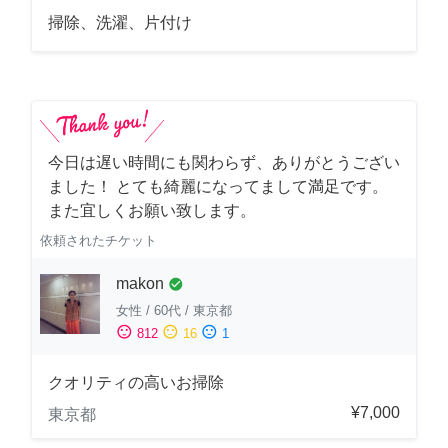
掃除、洗濯、片付け
今日は遅い時間にも関わらず、ありがとうござい
ました！ とても綺麗になってまして満足です。
また宜しくお願い致します。
依頼されたチケット
makon
check_circle
女性
/
60代
/
東京都
sentiment_satisfied
sentiment_neutral
sentiment_dissatisfied
812
16
1
クオリティの高いお掃除
¥7,000
東京都