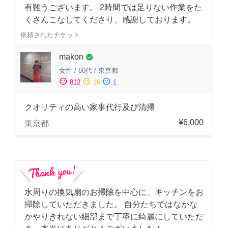
有難うございます。 2時間では足りない作業をた
くさんこなしてくださり、感謝しております。
依頼されたチケット
makon
check_circle
女性
/
60代
/
東京都
sentiment_satisfied
sentiment_neutral
sentiment_dissatisfied
812
16
1
クオリティの高い家事代行及び清掃
¥6,000
東京都
水周りの換気扇のお掃除を中心に、キッチンをお
掃除していただきました。 自分たちではなかな
かやりきれない細部まで丁寧に綺麗にしていただ