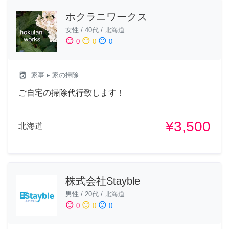
ホクラニワークス
女性
/
40代
/
北海道
sentiment_satisfied
sentiment_neutral
sentiment_dissatisfied
0
0
0
local_laundry_service
家事
▸ 家の掃除
ご自宅の掃除代行致します！
¥3,500
北海道
株式会社Stayble
男性
/
20代
/
北海道
sentiment_satisfied
sentiment_neutral
sentiment_dissatisfied
0
0
0