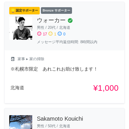
認定サポーター
Bronze サポーター
ウォーカー
check_circle
男性
/
20代
/
北海道
sentiment_satisfied
sentiment_neutral
sentiment_dissatisfied
17
1
0
メッセージ平均返信時間: 8時間以内
local_laundry_service
家事
▸ 家の掃除
※札幌市限定 あれこれお助け致します！
¥1,000
北海道
Sakamoto Kouichi
男性
/
50代
/
北海道