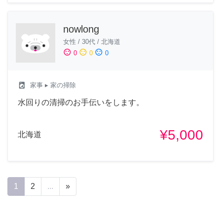
nowlong
女性
/
30代
/
北海道
sentiment_satisfied
sentiment_neutral
sentiment_dissatisfied
0
0
0
local_laundry_service
家事
▸ 家の掃除
水回りの清掃のお手伝いをします。
¥5,000
北海道
1
2
...
»