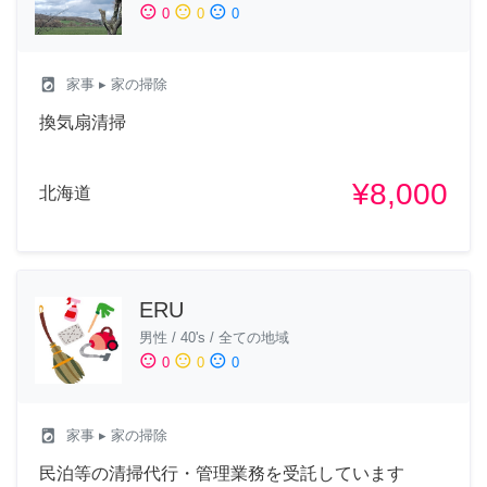
sentiment_satisfied
sentiment_neutral
sentiment_dissatisfied
0
0
0
local_laundry_service
家事
▸ 家の掃除
換気扇清掃
¥8,000
北海道
ERU
男性
/
40's
/
全ての地域
sentiment_satisfied
sentiment_neutral
sentiment_dissatisfied
0
0
0
local_laundry_service
家事
▸ 家の掃除
民泊等の清掃代行・管理業務を受託しています