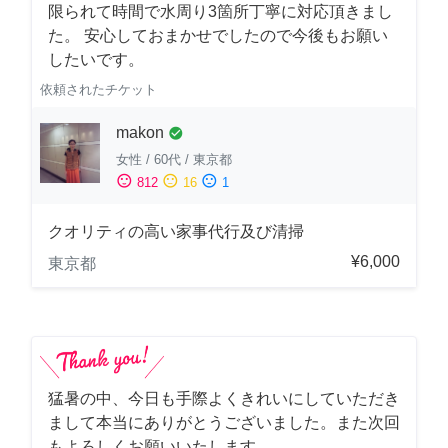
限られて時間で水周り3箇所丁寧に対応頂きまし
た。 安心しておまかせでしたので今後もお願い
したいです。
依頼されたチケット
makon
check_circle
女性
/
60代
/
東京都
sentiment_satisfied
sentiment_neutral
sentiment_dissatisfied
812
16
1
クオリティの高い家事代行及び清掃
¥6,000
東京都
猛暑の中、今日も手際よくきれいにしていただき
まして本当にありがとうございました。また次回
もよろしくお願いいたします。