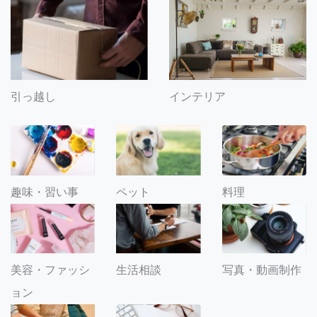
引っ越し
インテリア
趣味・習い事
ペット
料理
美容・ファッシ
生活相談
写真・動画制作
ョン