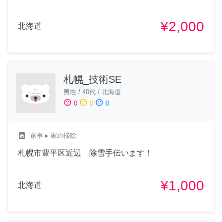
¥2,000
北海道
札幌_技術SE
男性
/
40代
/
北海道
sentiment_satisfied
sentiment_neutral
sentiment_dissatisfied
0
0
0
local_laundry_service
家事
▸ 家の掃除
札幌市豊平区近辺 除雪手伝います！
¥1,000
北海道