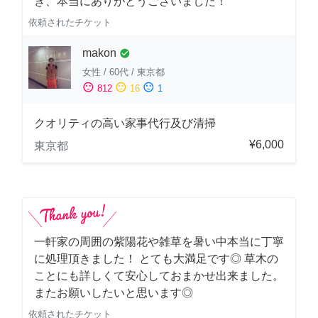
き、本当にありがとうございました！
依頼されたチケット
makon
check_circle
女性
/
60代
/
東京都
sentiment_satisfied
sentiment_neutral
sentiment_dissatisfied
812
16
1
クオリティの高い家事代行及び清掃
¥6,000
東京都
一軒家の周囲の紫陽花や雑草を暑い中本当に丁寧
に処理頂きました！ とても大満足です◎ 草木の
ことにも詳しくて安心しておまかせ出来ました。
またお願いしたいと思います◎
依頼されたチケット