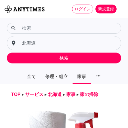
ログイン
新規登録
search
place
検索
more_horiz
全て
修理・組立
家事
TOP
▸
サービス
▸
北海道
▸
家事
▸
家の掃除