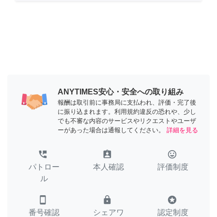
ANYTIMES安心・安全への取り組み
報酬は取引前に事務局に支払われ、評価・完了後
に振り込まれます。利用規約違反の恐れや、少し
でも不審な内容のサービスやリクエストやユーザ
ーがあった場合は通報してください。
詳細を見る
perm_phone_msg
assignment_ind
tag_faces
パトロー
本人確認
評価制度
ル
smartphone
lock
stars
番号確認
シェアワ
認定制度