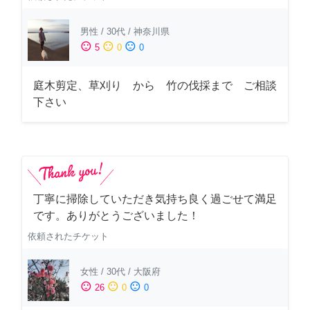
男性
/
30代
/
神奈川県
sentiment_satisfied
sentiment_neutral
sentiment_dissatisfied
5
0
0
庭木剪定、草刈り から 竹の伐採まで ご相談
下さい
丁寧に掃除していただき気持ち良く過ごせて満足
です。ありがとうございました！
依頼されたチケット
女性
/
30代
/
大阪府
sentiment_satisfied
sentiment_neutral
sentiment_dissatisfied
26
0
0