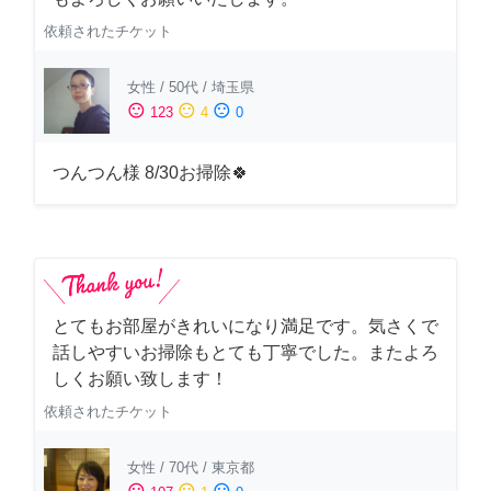
依頼されたチケット
女性
/
50代
/
埼玉県
sentiment_satisfied
sentiment_neutral
sentiment_dissatisfied
123
4
0
つんつん様 8/30お掃除🍀
とてもお部屋がきれいになり満足です。気さくで
話しやすいお掃除もとても丁寧でした。またよろ
しくお願い致します！
依頼されたチケット
女性
/
70代
/
東京都
sentiment_satisfied
sentiment_neutral
sentiment_dissatisfied