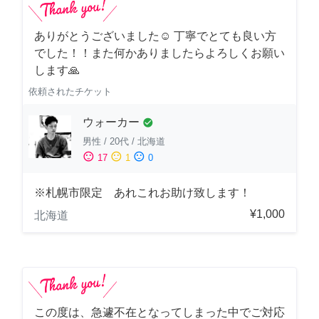
ありがとうございました☺️ 丁寧でとても良い方
でした！！また何かありましたらよろしくお願い
します🙏
依頼されたチケット
ウォーカー
check_circle
男性
/
20代
/
北海道
sentiment_satisfied
sentiment_neutral
sentiment_dissatisfied
17
1
0
※札幌市限定 あれこれお助け致します！
¥1,000
北海道
この度は、急遽不在となってしまった中でご対応