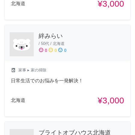
¥3,000
北海道
絆みらい
/
50代
/
北海道
sentiment_satisfied
sentiment_neutral
sentiment_dissatisfied
0
0
0
local_laundry_service
家事
▸ 家の掃除
日常生活でのお悩みを一発解決！
¥3,000
北海道
ブライトオブハウス北海道