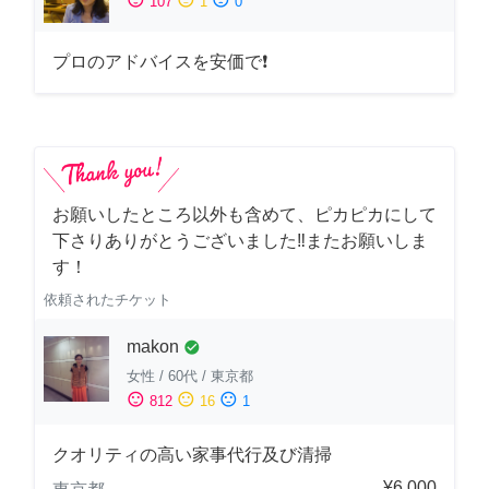
107
1
0
プロのアドバイスを安価で❗
お願いしたところ以外も含めて、ピカピカにして
下さりありがとうございました‼️またお願いしま
す！
依頼されたチケット
makon
check_circle
女性
/
60代
/
東京都
sentiment_satisfied
sentiment_neutral
sentiment_dissatisfied
812
16
1
クオリティの高い家事代行及び清掃
¥6,000