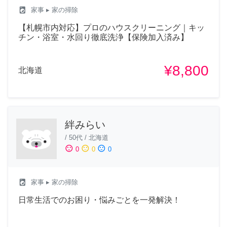
local_laundry_service
家事
▸ 家の掃除
【札幌市内対応】プロのハウスクリーニング｜キッ
チン・浴室・水回り徹底洗浄【保険加入済み】
¥8,800
北海道
絆みらい
/
50代
/
北海道
sentiment_satisfied
sentiment_neutral
sentiment_dissatisfied
0
0
0
local_laundry_service
家事
▸ 家の掃除
日常生活でのお困り・悩みごとを一発解決！