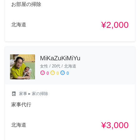
お部屋の掃除
¥2,000
北海道
MiKaZuKiMiYu
女性
/
20代
/
北海道
sentiment_satisfied
sentiment_neutral
sentiment_dissatisfied
0
0
0
local_laundry_service
家事
▸ 家の掃除
家事代行
¥3,000
北海道