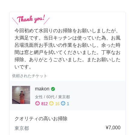
今回初めて水回りのお掃除をお願いしましたが、
大満足です。当日キッチンは使っていた為、お風
呂場洗面所お手洗いの作業をお願いし、余った時
間は窓と網戸を拭いてくださいました。丁寧なお
掃除、ありがとうございました。またお願いした
いです。
依頼されたチケット
makon
check_circle
女性
/
60代
/
東京都
sentiment_satisfied
sentiment_neutral
sentiment_dissatisfied
812
16
1
クオリティの高いお掃除
¥7,000
東京都