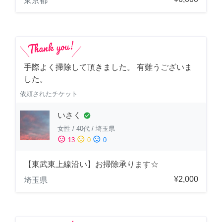
東京都
手際よく掃除して頂きました。 有難うございま
した。
依頼されたチケット
いさく
check_circle
女性
/
40代
/
埼玉県
sentiment_satisfied
sentiment_neutral
sentiment_dissatisfied
13
0
0
【東武東上線沿い】お掃除承ります☆
¥2,000
埼玉県