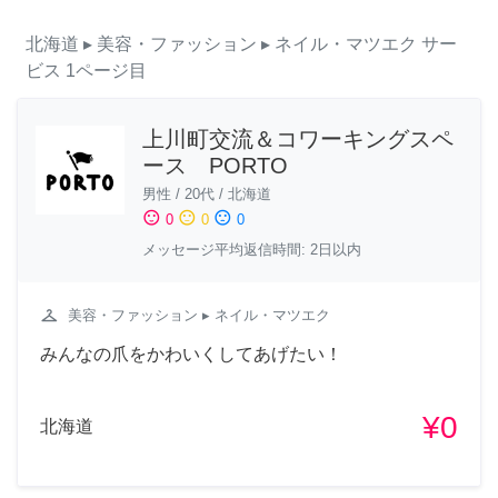
北海道
▸ 美容・ファッション
▸ ネイル・マツエク
サー
ビス
1ページ目
上川町交流＆コワーキングスペ
ース PORTO
男性
/
20代
/
北海道
sentiment_satisfied
sentiment_neutral
sentiment_dissatisfied
0
0
0
メッセージ平均返信時間: 2日以内
checkroom
美容・ファッション
▸ ネイル・マツエク
みんなの爪をかわいくしてあげたい！
¥0
北海道