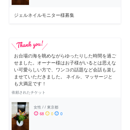
ジェルネイルモニター様募集
お台場の海を眺めながらゆったりした時間を過ご
せました。オーナー様はお子様がいるとは思えな
い可愛らしい方で、ワンコの話題など会話も楽し
ませていただきました。 ネイル、マッサージと
も大満足です！
依頼されたチケット
女性
/
/
東京都
sentiment_satisfied
sentiment_neutral
sentiment_dissatisfied
68
0
0