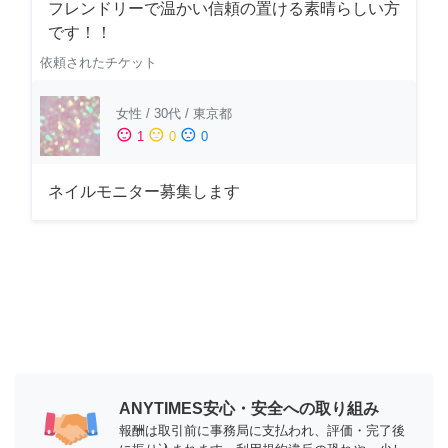
フレンドリーで温かい信頼の置ける素晴らしい方
です！！
依頼されたチケット
女性
/
30代
/
東京都
sentiment_satisfied
sentiment_neutral
sentiment_dissatisfied
1
0
0
ネイルモニター募集します
ANYTIMES安心・安全への取り組み
報酬は取引前に事務局に支払われ、評価・完了後