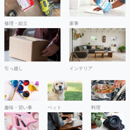
修理・組立
家事
引っ越し
インテリア
趣味・習い事
ペット
料理