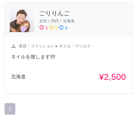
ごりりんご
女性
/
20代
/
北海道
sentiment_satisfied
sentiment_neutral
sentiment_dissatisfied
1
0
0
checkroom
美容・ファッション
▸ ネイル・マツエク
ネイルを致します!!!!
¥2,500
北海道
1