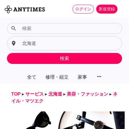
ログイン
新規登録
search
place
検索
more_horiz
全て
修理・組立
家事
TOP
▸
サービス
▸
北海道
▸
美容・ファッション
▸
ネ
イル・マツエク