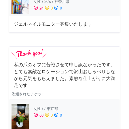
女性
/
30's
/
神奈川県
sentiment_satisfied
sentiment_neutral
sentiment_dissatisfied
24
0
0
ジェルネイルモニター募集いたします
私の爪のオフに苦戦させて申し訳なかったです。
とても素敵なロケーションで沢山おしゃべりしな
がら元気をもらえました。素敵な仕上がりに大満
足です！
依頼されたチケット
女性
/
/
東京都
sentiment_satisfied
sentiment_neutral
sentiment_dissatisfied
68
0
0