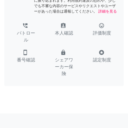
に振り込まれます。利用規約違反の恐れや、少し
でも不審な内容のサービスやリクエストやユーザ
ーがあった場合は通報してください。
詳細を見る
perm_phone_msg
assignment_ind
tag_faces
パトロー
本人確認
評価制度
ル
smartphone
lock
stars
番号確認
シェアワ
認定制度
ーカー保
険