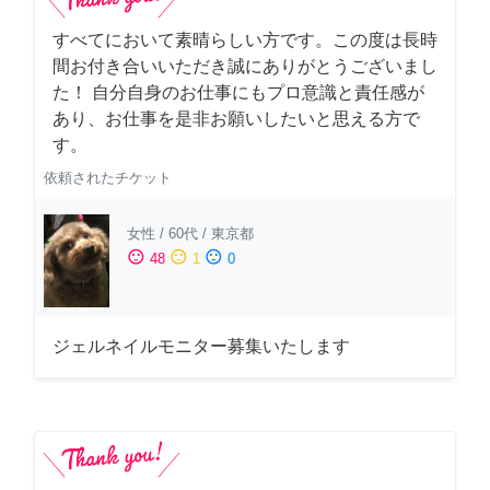
すべてにおいて素晴らしい方です。この度は長時
間お付き合いいただき誠にありがとうございまし
た！ 自分自身のお仕事にもプロ意識と責任感が
あり、お仕事を是非お願いしたいと思える方で
す。
依頼されたチケット
女性
/
60代
/
東京都
sentiment_satisfied
sentiment_neutral
sentiment_dissatisfied
48
1
0
ジェルネイルモニター募集いたします