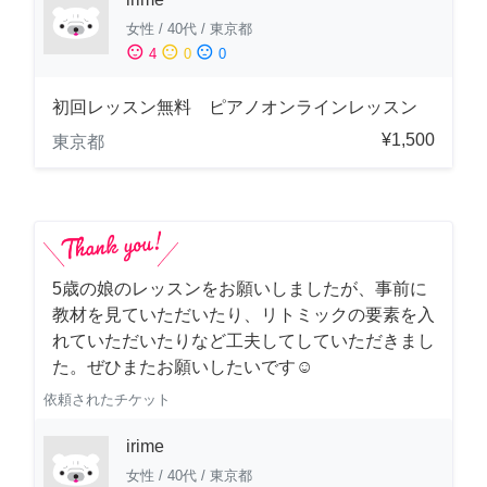
女性
/
40代
/
東京都
sentiment_satisfied
sentiment_neutral
sentiment_dissatisfied
4
0
0
初回レッスン無料 ピアノオンラインレッスン
¥1,500
東京都
5歳の娘のレッスンをお願いしましたが、事前に
教材を見ていただいたり、リトミックの要素を入
れていただいたりなど工夫してしていただきまし
た。ぜひまたお願いしたいです☺️
依頼されたチケット
irime
女性
/
40代
/
東京都