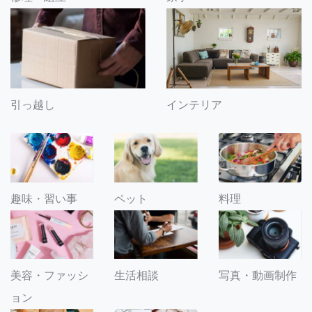
引っ越し
インテリア
趣味・習い事
ペット
料理
美容・ファッシ
生活相談
写真・動画制作
ョン