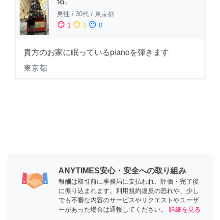
佑。
男性
/
30代
/
東京都
sentiment_satisfied
sentiment_neutral
sentiment_dissatisfied
1
0
0
貴方のお家に眠っているpianoを弾きます
東京都
ANYTIMES安心・安全への取り組み
報酬は取引前に事務局に支払われ、評価・完了後
に振り込まれます。利用規約違反の恐れや、少し
でも不審な内容のサービスやリクエストやユーザ
ーがあった場合は通報してください。
詳細を見る