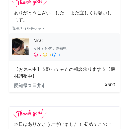
ありがとうございました。 また宜しくお願いし
ます。
依頼されたチケット
NAO.
女性
/
40代
/
愛知県
sentiment_satisfied
sentiment_neutral
sentiment_dissatisfied
2
0
0
【お休み中】☆歌ってみたの相談承ります☆【機
材調整中】
¥500
愛知県春日井市
本日はありがとうございました！ 初めてこのア