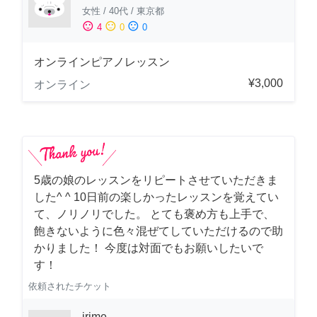
女性
/
40代
/
東京都
sentiment_satisfied
sentiment_neutral
sentiment_dissatisfied
4
0
0
オンラインピアノレッスン
¥3,000
オンライン
5歳の娘のレッスンをリピートさせていただきま
した^ ^ 10日前の楽しかったレッスンを覚えてい
て、ノリノリでした。 とても褒め方も上手で、
飽きないように色々混ぜてしていただけるので助
かりました！ 今度は対面でもお願いしたいで
す！
依頼されたチケット
irime