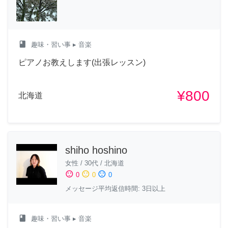
class
趣味・習い事
▸ 音楽
ピアノお教えします(出張レッスン)
¥800
北海道
shiho hoshino
女性
/
30代
/
北海道
sentiment_satisfied
sentiment_neutral
sentiment_dissatisfied
0
0
0
メッセージ平均返信時間: 3日以上
class
趣味・習い事
▸ 音楽