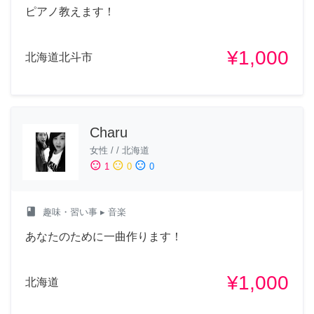
ピアノ教えます！
¥1,000
北海道北斗市
Charu
女性
/
/
北海道
sentiment_satisfied
sentiment_neutral
sentiment_dissatisfied
1
0
0
class
趣味・習い事
▸ 音楽
あなたのために一曲作ります！
¥1,000
北海道