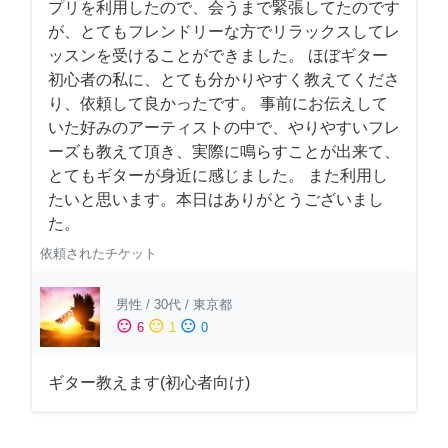
プリを利用したので、会うまで緊張してたのです
が、とてもフレンドリーな方でリラックスしてレ
ッスンを受けることができました。 ほぼギター
初心者の私に、とても分かりやすく教えてくださ
り、依頼して良かったです。 事前にお伝えして
いた好みのアーティストの中で、やりやすいフレ
ーズも教えて頂き、実際に鳴らすことが出来て、
とてもギターが身近に感じました。 また利用し
たいと思います。本日はありがとうございまし
た。
依頼されたチケット
男性
/
30代
/
東京都
sentiment_satisfied
sentiment_neutral
sentiment_dissatisfied
6
1
0
ギター教えます(初心者向け)