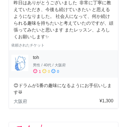
昨日はありがとうございました 非常に丁寧に教
えていただき、今後も続けていきたい と思える
ようになりました。 社会人になって、何か続け
られる趣味を持ちたいと考えていたのですが、頑
張ってみたいと思います またレッスン、よろし
くお願いします✨
依頼されたチケット
toh
男性
/
40代
/
大阪府
sentiment_satisfied
sentiment_neutral
sentiment_dissatisfied
1
0
0
😊ドラムが1番の趣味になるようにお手伝いしま
す🥁
¥1,300
大阪府