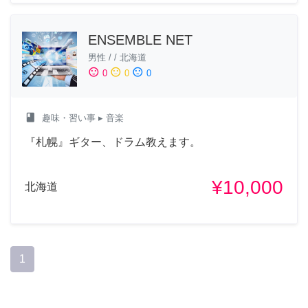
ENSEMBLE NET
男性
/
/
北海道
sentiment_satisfied
sentiment_neutral
sentiment_dissatisfied
0
0
0
class
趣味・習い事
▸ 音楽
『札幌』ギター、ドラム教えます。
¥10,000
北海道
1