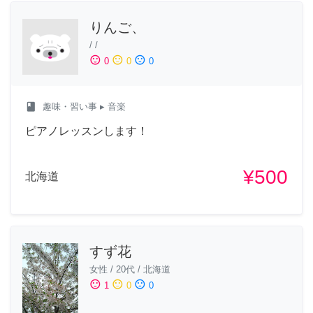
りんご、
/
/
sentiment_satisfied
sentiment_neutral
sentiment_dissatisfied
0
0
0
class
趣味・習い事
▸ 音楽
ピアノレッスンします！
¥500
北海道
すず花
女性
/
20代
/
北海道
sentiment_satisfied
sentiment_neutral
sentiment_dissatisfied
1
0
0