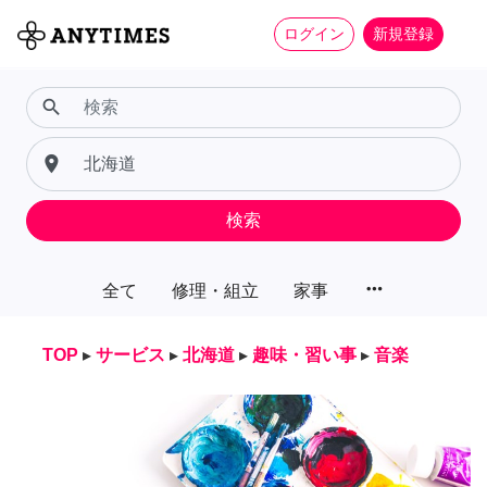
ログイン
新規登録
search
place
検索
more_horiz
全て
修理・組立
家事
TOP
▸
サービス
▸
北海道
▸
趣味・習い事
▸
音楽