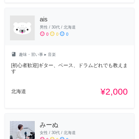
ais
男性
/
30代
/
北海道
sentiment_satisfied
sentiment_neutral
sentiment_dissatisfied
0
0
0
class
趣味・習い事
▸ 音楽
[初心者歓迎]ギター、ベース、ドラムどれでも教えま
す
¥2,000
北海道
みーぬ
女性
/
30代
/
北海道