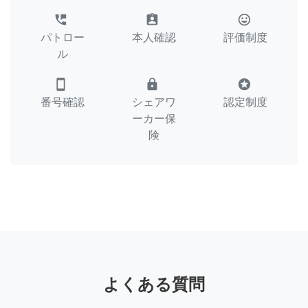
perm_phone_msg
assignment_ind
tag_faces
パトロー
本人確認
評価制度
ル
smartphone
lock
stars
番号確認
シェアワ
認定制度
ーカー保
険
よくある質問