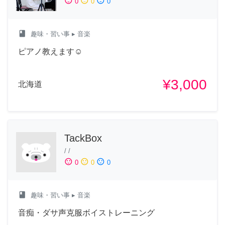
sentiment_satisfied
sentiment_neutral
sentiment_dissatisfied
0
0
0
class
趣味・習い事
▸ 音楽
ピアノ教えます☺️
¥3,000
北海道
TackBox
/
/
sentiment_satisfied
sentiment_neutral
sentiment_dissatisfied
0
0
0
class
趣味・習い事
▸ 音楽
音痴・ダサ声克服ボイストレーニング