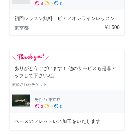
sentiment_satisfied
sentiment_neutral
sentiment_dissatisfied
4
0
0
初回レッスン無料 ピアノオンラインレッスン
¥1,500
東京都
ありがとうございます！ 他のサービスも是非ア
ップして下さいね。
依頼されたチケット
男性
/
/
東京都
sentiment_satisfied
sentiment_neutral
sentiment_dissatisfied
3
0
0
ベースのフレットレス加工をいたします