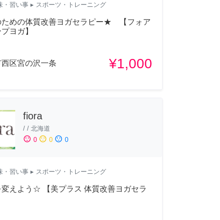
味・習い事
▸ スポーツ・トレーニング
のための体質改善ヨガセラピー★ 【フォア
ープヨガ】
¥1,000
市西区宮の沢一条
fiora
/
/
北海道
sentiment_satisfied
sentiment_neutral
sentiment_dissatisfied
0
0
0
味・習い事
▸ スポーツ・トレーニング
変えよう☆ 【美プラス 体質改善ヨガセラ
】