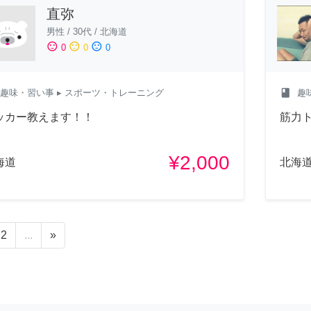
直弥
男性
/
30代
/
北海道
sentiment_satisfied
sentiment_neutral
sentiment_dissatisfied
0
0
0
class
趣味・習い事
▸ スポーツ・トレーニング
趣
ッカー教えます！！
筋力
¥2,000
海道
北海
2
...
»