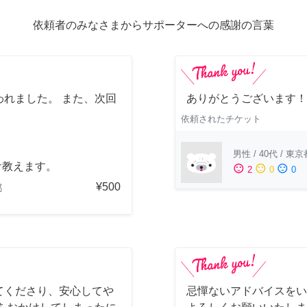
依頼者のみなさまからサポーターへの感謝の言葉
れました。 また、次回
ありがとうございます！
依頼されたチケット
男性
/
40代
/
東京
ケ教えます。
sentiment_satisfied
sentiment_neutral
sentiment_dissatisfied
2
0
0
¥500
都
てくださり、安心してや
忌憚ないアドバイスをい