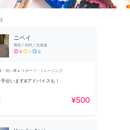
目
ニペイ
男性
/
20代
/
北海道
sentiment_satisfied
sentiment_neutral
sentiment_dissatisfied
0
0
0
味・習い事
▸ スポーツ・トレーニング
レ手伝います&アドバイスも！
¥500
道