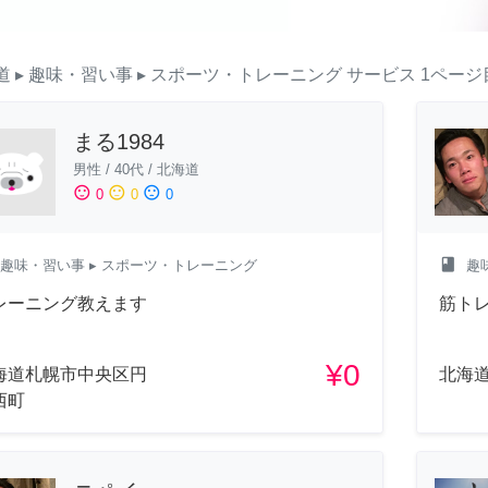
道
▸ 趣味・習い事
▸ スポーツ・トレーニング
サービス
1ページ
まる1984
男性
/
40代
/
北海道
sentiment_satisfied
sentiment_neutral
sentiment_dissatisfied
0
0
0
class
趣味・習い事
▸ スポーツ・トレーニング
趣
レーニング教えます
筋ト
¥0
海道札幌市中央区円
北海
西町