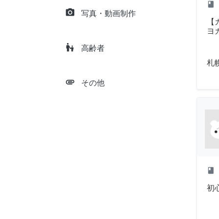
class
camera_alt
写真・動画制作
【
ヨ
escalator_warning
高齢者
札
attachment
その他
class
初