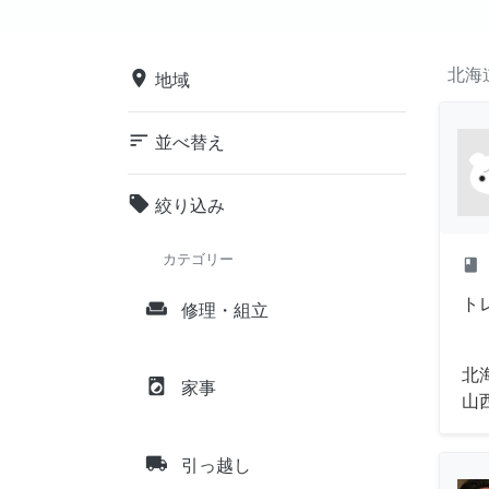
北海
place
地域
sort
並べ替え
local_offer
絞り込み
カテゴリー
class
ト
weekend
修理・組立
北
local_laundry_service
家事
山
local_shipping
引っ越し