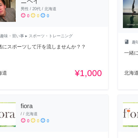
ニペイ
男性
/
20代
/
北海道
sentiment_satisfied
sentiment_neutral
sentiment_dissatisfied
0
0
0
趣味・習い事
▸ スポーツ・トレーニング
class
趣
緒にスポーツして汗を流しませんか？？
一緒
¥1,000
海道
北海
fiora
/
/
北海道
sentiment_satisfied
sentiment_neutral
sentiment_dissatisfied
0
0
0