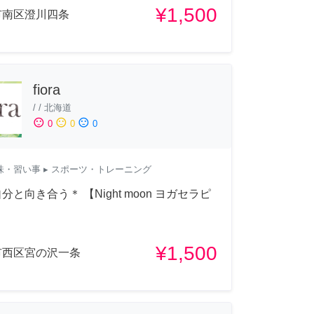
¥1,500
市南区澄川四条
fiora
/
/
北海道
sentiment_satisfied
sentiment_neutral
sentiment_dissatisfied
0
0
0
味・習い事
▸ スポーツ・トレーニング
分と向き合う＊ 【Night moon ヨガセラピ
¥1,500
市西区宮の沢一条