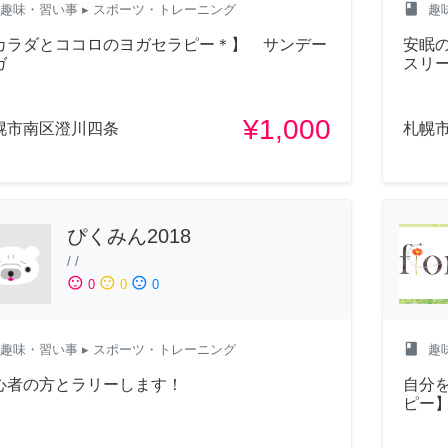
class
趣味・習い事
▸ スポーツ・トレーニング
趣
カラダとココロのヨガセラピー＊】 サンデー
安眠
ガ
スリ
¥1,000
幌市南区澄川四条
札幌
ぴくみん2018
/
/
sentiment_satisfied
sentiment_neutral
sentiment_dissatisfied
0
0
0
class
趣味・習い事
▸ スポーツ・トレーニング
趣
心者の方とラリーします！
自分を
ピー