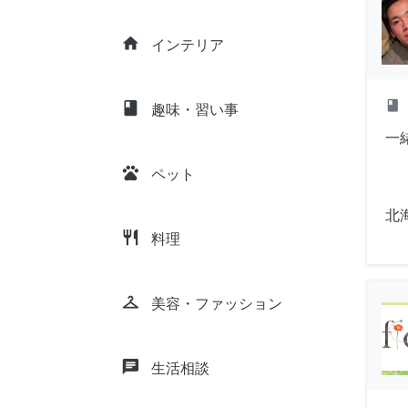
home
インテリア
class
class
趣味・習い事
一
pets
ペット
北
restaurant
料理
checkroom
美容・ファッション
chat
生活相談