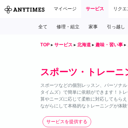
マイページ
サービス
リクエ
全て
修理・組立
家事
引っ越し
TOP
▸
サービス
▸
北海道
▸
趣味・習い事
▸
スポーツ・トレーニ
スポーツなどの個別レッスン、パーソナルト
タイムズ）で簡単に依頼ができます！トレ
算やニーズに応じて柔軟に対応してもらえ
ながらにして本格的なトレーニングが体験
サービスを提供する