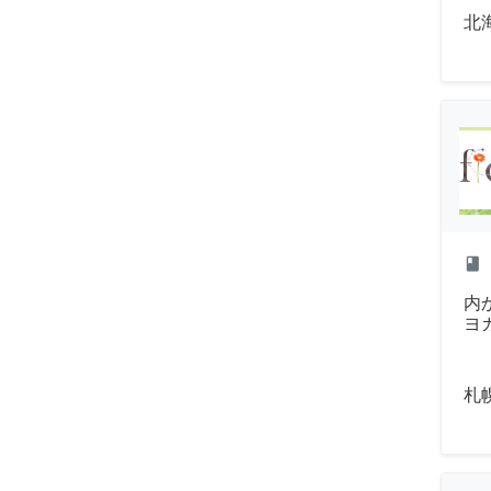
北
class
内
ヨ
札