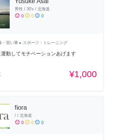
Yusuke Asai
男性
/
30's
/
北海道
sentiment_satisfied
sentiment_neutral
sentiment_dissatisfied
0
0
0
味・習い事
▸ スポーツ・トレーニング
に運動してモチベーションあげます
¥1,000
道
fiora
/
/
北海道
sentiment_satisfied
sentiment_neutral
sentiment_dissatisfied
0
0
0