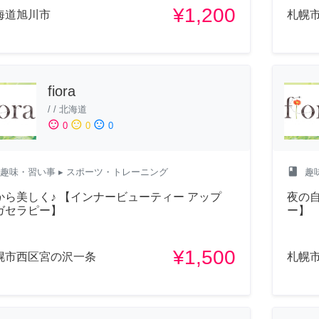
¥1,200
海道旭川市
札幌
fiora
/
/
北海道
sentiment_satisfied
sentiment_neutral
sentiment_dissatisfied
0
0
0
class
趣味・習い事
▸ スポーツ・トレーニング
趣
から美しく♪ 【インナービューティー アップ
夜の自
ガセラピー】
ー】
¥1,500
幌市西区宮の沢一条
札幌