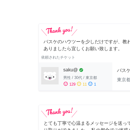
バスケのハウツーを少しだけですが、教わ
ありましたら宜しくお願い致します。
依頼されたチケット
saku@
check_circle
バス
男性
/
30代
/
東京都
東京
sentiment_satisfied
sentiment_neutral
sentiment_dissatisfied
129
11
1
とても丁寧で心温まるメッセージを送っ