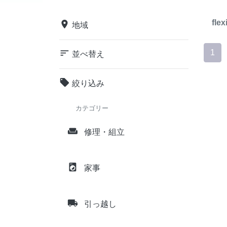
flex
place
地域
sort
1
並べ替え
local_offer
絞り込み
カテゴリー
weekend
修理・組立
local_laundry_service
家事
local_shipping
引っ越し