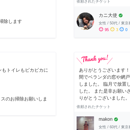
依頼されたチケット
カニ大使
check_circle
お掃除します
女性
/
50代
/
東京
sentiment_satisfied
sentiment_neutral
sentiment_dissatisfied
95
3
0
ンもトイレもピカピカに
ありがとうございます！
間でベランダの窓や網戸
しました。 臨月で放置
した。 また是非お願い
りがとうございました。
ィスのお掃除お願いしま
依頼されたチケット
makon
check_circle
女性
/
60代
/
東京