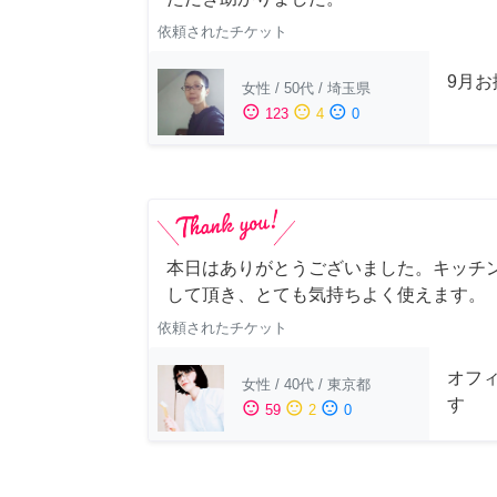
依頼されたチケット
9月
女性
/
50代
/
埼玉県
sentiment_satisfied
sentiment_neutral
sentiment_dissatisfied
123
4
0
本日はありがとうございました。キッチ
して頂き、とても気持ちよく使えます。
依頼されたチケット
オフ
女性
/
40代
/
東京都
す
sentiment_satisfied
sentiment_neutral
sentiment_dissatisfied
59
2
0