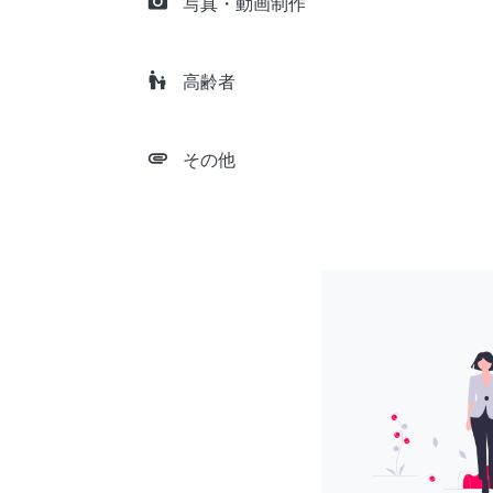
camera_alt
写真・動画制作
escalator_warning
高齢者
attachment
その他