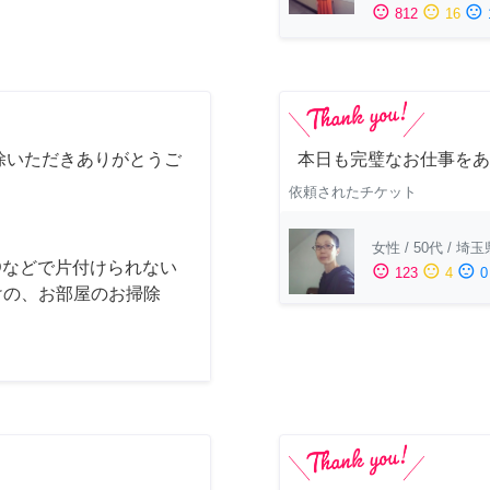
sentiment_satisfied
sentiment_neutral
sentiment_dissatisfied
812
16
除いただきありがとうご
本日も完璧なお仕事をあ
依頼されたチケット
女性
/
50代
/
埼玉
Dなどで片付けられない
sentiment_satisfied
sentiment_neutral
sentiment_dissatisfied
123
4
0
けの、お部屋のお掃除