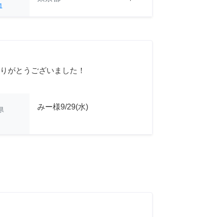
1
りがとうございました！
みー様9/29(水)
県