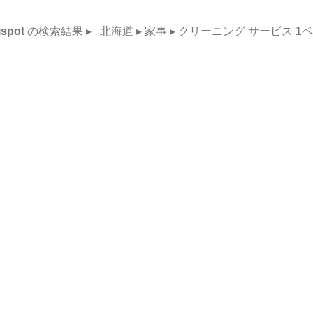
ispot
の検索結果
▸
北海道
▸ 家事
▸ クリーニング
サービス
1