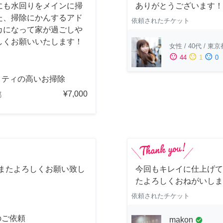
にも水回りをメインに掃
ありがとうございます！
た、掃除にかんするアド
依頼されたチケット
カになって家が過ごしや
しくお願いいたします！
女性
/
40代
/
東京
sentiment_satisfied
sentiment_neutral
sentiment_dissatisfied
44
1
0
リティの高いお掃除
¥7,000
都
 またよろしくお願い致し
今回もキレイに仕上げて
たよろしくおねがいしま
依頼されたチケット
のご依頼
makon
check_circle