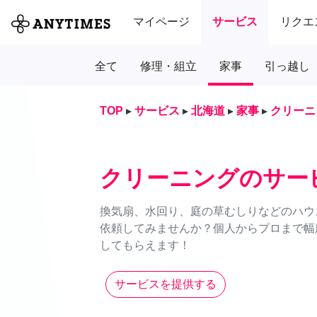
マイページ
サービス
リクエ
全て
修理・組立
家事
引っ越し
TOP
▸
サービス
▸
北海道
▸
家事
▸
クリーニ
クリーニングのサー
換気扇、水回り、庭の草むしりなどのハウス
依頼してみませんか？個人からプロまで幅
してもらえます！
サービスを提供する