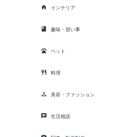
home
インテリア
class
趣味・習い事
pets
ペット
restaurant
料理
checkroom
美容・ファッション
chat
生活相談