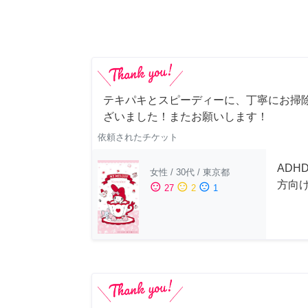
テキパキとスピーディーに、丁寧にお掃
ざいました！またお願いします！
依頼されたチケット
ADH
女性
/
30代
/
東京都
方向
sentiment_satisfied
sentiment_neutral
sentiment_dissatisfied
27
2
1