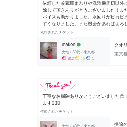
依頼した冷蔵庫まわりや洗濯機周辺以外
除して頂きありがとうございました！ま
バイスも助かりました。水回りがピカピ
すくなりました。また機会があればよろ
依頼されたチケット
makon
check_circle
クオ
女性
/
60代
/
東京都
東京
sentiment_satisfied
sentiment_neutral
sentiment_dissatisfied
812
16
1
丁寧なお掃除ありがとうございました😊
ます🙆‍♀️✨
依頼されたチケット
掃除
女性
/
40代
/
東京都