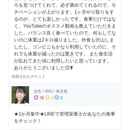
ろを見つけてくれて、必ず褒めてくれるので、モ
チベーションが上がります。1ヶ月やり取りをす
るのが、とても楽しかったです。食事だけではな
く、YouTubeのオススメ動画も教えていただきま
した。バランス良く食べていたので、何もしてな
いのに体重は2キロ減りました。外食も沢山しま
したし、コンビニもかなり利用していたのに、そ
れでも体重が減ったのは驚きです。 また食生活
が乱れてきた頃に利用したいと思っています。
ありがとうございました😊❣️
依頼されたチケット
女性
/
40代
/
東京都
sentiment_satisfied
sentiment_neutral
sentiment_dissatisfied
76
3
0
★1か月集中★LINEで管理栄養士があなたの食事
をチェック！