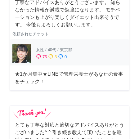
丁寧なアドバイスありがとうございます。 知ら
なかった情報が満載で勉強になります。 モチベ
ーションも上がり楽しくダイエット出来そうで
す。 今後もよろしくお願いします。
依頼されたチケット
女性
/
40代
/
東京都
sentiment_satisfied
sentiment_neutral
sentiment_dissatisfied
76
3
0
★1か月集中★LINEで管理栄養士があなたの食事
をチェック！
とても丁寧な対応と適切なアドバイスありがとう
ございました^ ^ 引き続き教えて頂いたことを継