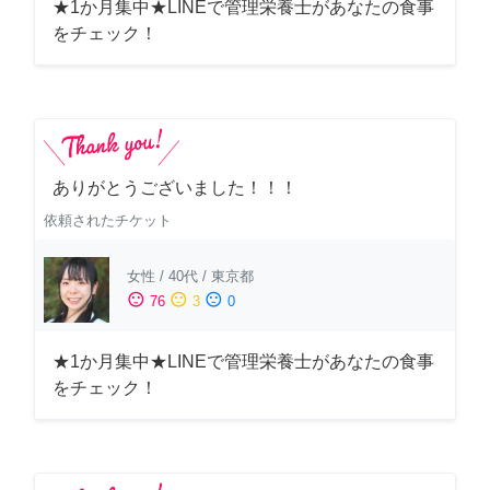
★1か月集中★LINEで管理栄養士があなたの食事
をチェック！
ありがとうございました！！！
依頼されたチケット
女性
/
40代
/
東京都
sentiment_satisfied
sentiment_neutral
sentiment_dissatisfied
76
3
0
★1か月集中★LINEで管理栄養士があなたの食事
をチェック！