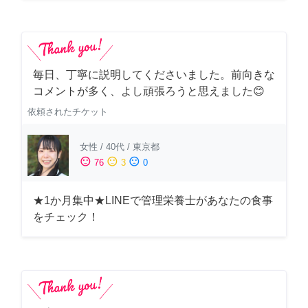
毎日、丁寧に説明してくださいました。前向きな
コメントが多く、よし頑張ろうと思えました😊
依頼されたチケット
女性
/
40代
/
東京都
sentiment_satisfied
sentiment_neutral
sentiment_dissatisfied
76
3
0
★1か月集中★LINEで管理栄養士があなたの食事
をチェック！