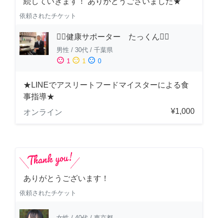
続していきます！ ありがとうございました★
依頼されたチケット
🏋️‍♂️健康サポーター たっくん🏋️‍♂️
男性
/
30代
/
千葉県
sentiment_satisfied
sentiment_neutral
sentiment_dissatisfied
1
1
0
★LINEでアスリートフードマイスターによる食
事指導★
¥1,000
オンライン
ありがとうございます！
依頼されたチケット
女性
/
40代
/
東京都