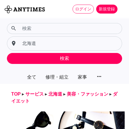
ログイン
新規登録
search
place
検索
more_horiz
全て
修理・組立
家事
TOP
▸
サービス
▸
北海道
▸
美容・ファッション
▸
ダ
イエット