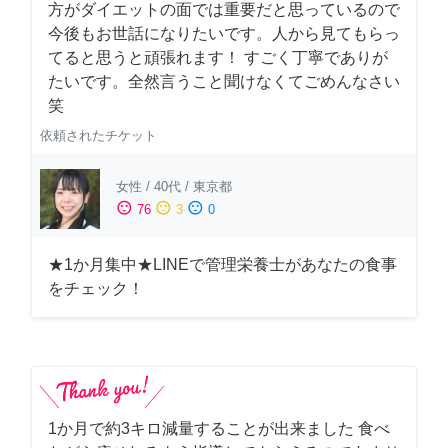
方がダイエットの面では重要だと思っているので
今後もお世話になりたいです。人から見てもらっ
てると思うと頑張れます！ すごく丁寧でありが
たいです。全然言うこと聞けなくてごめんなさい
笑
依頼されたチケット
女性
/
40代
/
東京都
sentiment_satisfied
sentiment_neutral
sentiment_dissatisfied
76
3
0
★1か月集中★LINEで管理栄養士があなたの食事
をチェック！
1か月で約3キロ減量することが出来ました 食べ