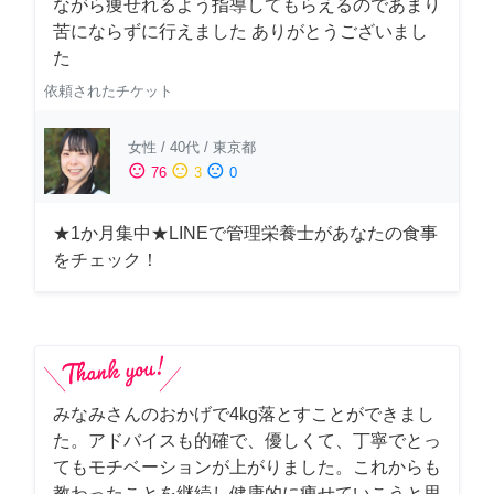
ながら痩せれるよう指導してもらえるのであまり
苦にならずに行えました ありがとうございまし
た
依頼されたチケット
女性
/
40代
/
東京都
sentiment_satisfied
sentiment_neutral
sentiment_dissatisfied
76
3
0
★1か月集中★LINEで管理栄養士があなたの食事
をチェック！
みなみさんのおかげで4kg落とすことができまし
た。アドバイスも的確で、優しくて、丁寧でとっ
てもモチベーションが上がりました。これからも
教わったことを継続し健康的に痩せていこうと思