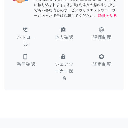
に振り込まれます。利用規約違反の恐れや、少し
でも不審な内容のサービスやリクエストやユーザ
ーがあった場合は通報してください。
詳細を見る
perm_phone_msg
assignment_ind
tag_faces
パトロー
本人確認
評価制度
ル
smartphone
lock
stars
番号確認
シェアワ
認定制度
ーカー保
険