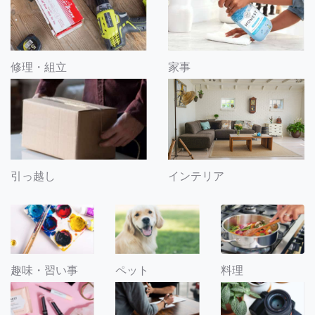
修理・組立
家事
引っ越し
インテリア
趣味・習い事
ペット
料理