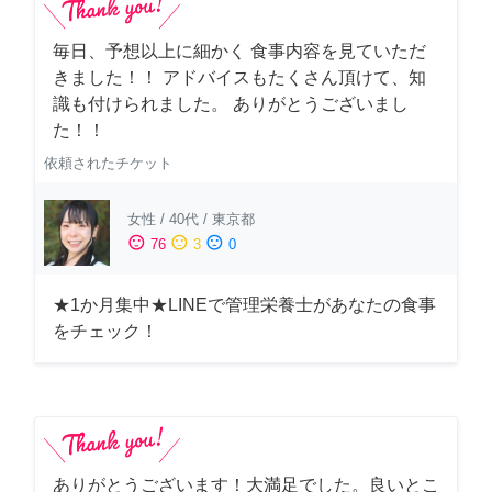
毎日、予想以上に細かく 食事内容を見ていただ
きました！！ アドバイスもたくさん頂けて、知
識も付けられました。 ありがとうございまし
た！！
依頼されたチケット
女性
/
40代
/
東京都
sentiment_satisfied
sentiment_neutral
sentiment_dissatisfied
76
3
0
★1か月集中★LINEで管理栄養士があなたの食事
をチェック！
ありがとうございます！大満足でした。良いとこ