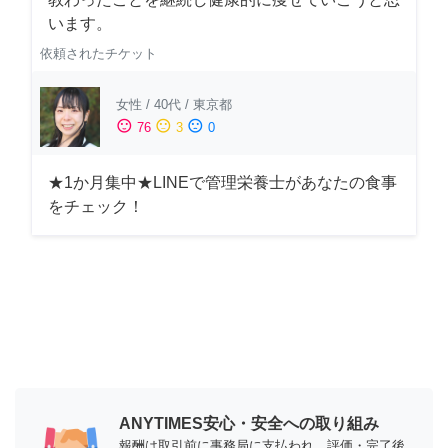
います。
依頼されたチケット
女性
/
40代
/
東京都
sentiment_satisfied
sentiment_neutral
sentiment_dissatisfied
76
3
0
★1か月集中★LINEで管理栄養士があなたの食事
をチェック！
ANYTIMES安心・安全への取り組み
報酬は取引前に事務局に支払われ、評価・完了後