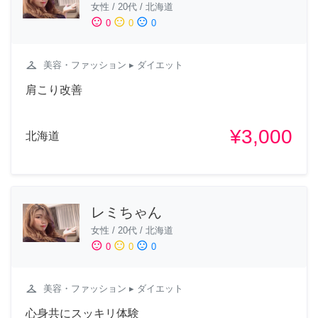
女性
/
20代
/
北海道
sentiment_satisfied
sentiment_neutral
sentiment_dissatisfied
0
0
0
checkroom
美容・ファッション
▸ ダイエット
肩こり改善
¥3,000
北海道
レミちゃん
女性
/
20代
/
北海道
sentiment_satisfied
sentiment_neutral
sentiment_dissatisfied
0
0
0
checkroom
美容・ファッション
▸ ダイエット
心身共にスッキリ体験