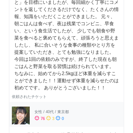
と」を目標にいましたが、毎回細かく丁寧にコメ
ントを返してくださるだけでなく、たくさんの情
報、知識をいただくことができました。 元々、
朝ごはんは食べず、夜は残業でコンビニ、早食
い、という食生活でしたが、 少しでも朝食や野
菜を食べると褒めてもらえて、頑張ろうと思えま
したし、 私に合いそうな食事の種類やとり方を
提案していただき、とても勉強になりました。
今回は1回の依頼のみですが、終了した現在も朝
ごはんと野菜を取る習慣は続けられています。
ちなみに、始めてから2.5kgほど体重を減らすこ
とができました！！運動せず体重を減らせたのは
初めてです。 ありがとうございました！！
依頼されたチケット
女性
/
40代
/
東京都
sentiment_satisfied
sentiment_neutral
sentiment_dissatisfied
76
3
0