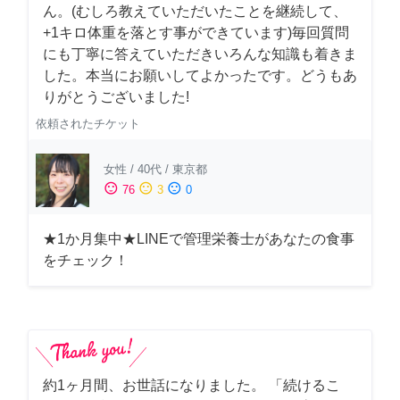
ん。(むしろ教えていただいたことを継続して、
+1キロ体重を落とす事ができています)毎回質問
にも丁寧に答えていただきいろんな知識も着きま
した。本当にお願いしてよかったです。どうもあ
りがとうございました!
依頼されたチケット
女性
/
40代
/
東京都
sentiment_satisfied
sentiment_neutral
sentiment_dissatisfied
76
3
0
★1か月集中★LINEで管理栄養士があなたの食事
をチェック！
約1ヶ月間、お世話になりました。 「続けるこ