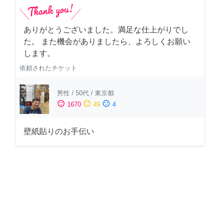
ありがとうございました。満足な仕上がりでし
た。 また機会がありましたら、よろしくお願い
します。
依頼されたチケット
男性
/
50代
/
東京都
sentiment_satisfied
sentiment_neutral
sentiment_dissatisfied
1670
49
4
壁紙貼りのお手伝い