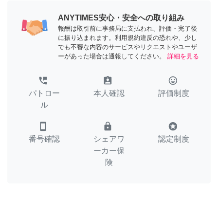
ANYTIMES安心・安全への取り組み
報酬は取引前に事務局に支払われ、評価・完了後
に振り込まれます。利用規約違反の恐れや、少し
でも不審な内容のサービスやリクエストやユーザ
ーがあった場合は通報してください。
詳細を見る
perm_phone_msg
assignment_ind
tag_faces
パトロー
本人確認
評価制度
ル
smartphone
lock
stars
番号確認
シェアワ
認定制度
ーカー保
険