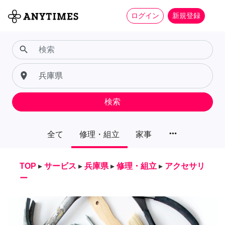
ログイン
新規登録
search
place
検索
more_horiz
全て
修理・組立
家事
TOP
▸
サービス
▸
兵庫県
▸
修理・組立
▸
アクセサリ
ー