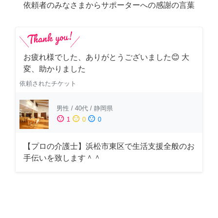
依頼者のみなさまからサポーターへの感謝の言葉
お疲れ様でした、ありがとうございました😊 大
変、助かりました
依頼されたチケット
男性
/
40代
/
静岡県
sentiment_satisfied
sentiment_neutral
sentiment_dissatisfied
1
0
0
【プロの介護士】浜松市東区で生活支援全般のお
手伝いを致します＾＾