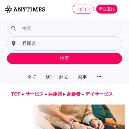
ログイン
新規登録
search
place
検索
more_horiz
全て
修理・組立
家事
TOP
▸
サービス
▸
兵庫県
▸
高齢者
▸
デイサービス