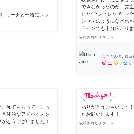
できなかったのが、先生
した^ ^ ストレッチ
バレリーナと一緒にレッ
ンセスのようになどわか
ラインでも十分伝わりまし
依頼されたチケット
女性
/
30代
/
東京
sentiment_satisfied
sentiment_neutral
sentiment_dissatisfied
12
0
0
た。見てもらって、こっ
ありがとうございます！
、具体的なアドバイスを
たお願いします！
りがとうございました！
依頼されたチケット