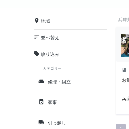
兵庫
place
地域
sort
並べ替え
local_offer
絞り込み
カテゴリー
class
お
weekend
修理・組立
兵
local_laundry_service
家事
local_shipping
引っ越し