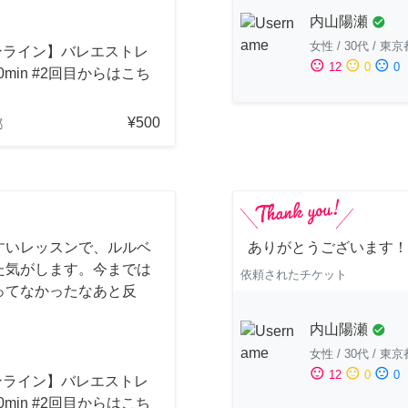
内山陽瀬
check_circle
女性
/
30代
/
東京
ンライン】バレエストレ
sentiment_satisfied
sentiment_neutral
sentiment_dissatisfied
12
0
0
0min #2回目からはこち
¥500
都
すいレッスンで、ルルベ
ありがとうございます！
た気がします。今までは
依頼されたチケット
ってなかったなあと反
内山陽瀬
check_circle
女性
/
30代
/
東京
sentiment_satisfied
sentiment_neutral
sentiment_dissatisfied
12
0
0
ンライン】バレエストレ
0min #2回目からはこち