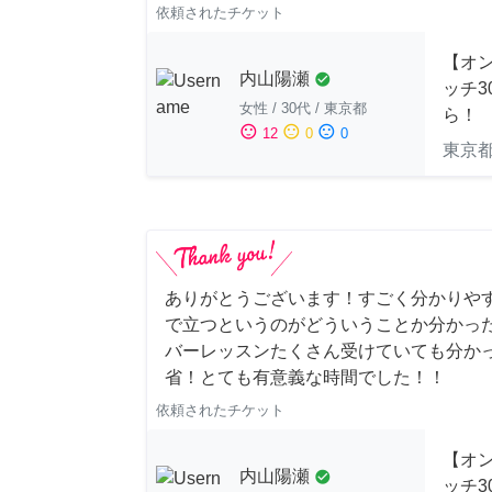
依頼されたチケット
【オ
内山陽瀬
check_circle
ッチ3
女性
/
30代
/
東京都
ら！
sentiment_satisfied
sentiment_neutral
sentiment_dissatisfied
12
0
0
東京
ありがとうございます！すごく分かりや
で立つというのがどういうことか分かっ
バーレッスンたくさん受けていても分か
省！とても有意義な時間でした！！
依頼されたチケット
【オ
内山陽瀬
check_circle
ッチ3