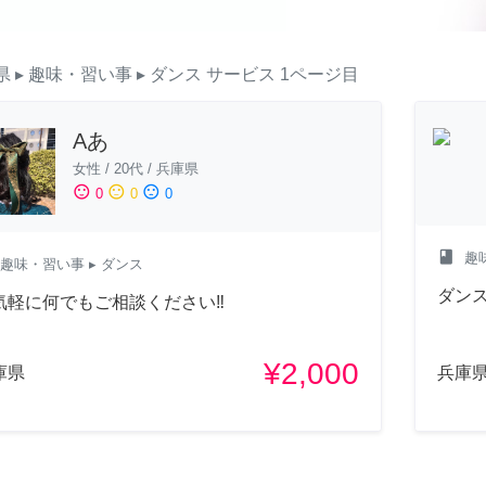
県
▸ 趣味・習い事
▸ ダンス
サービス
1ページ目
Aあ
女性
/
20代
/
兵庫県
sentiment_satisfied
sentiment_neutral
sentiment_dissatisfied
0
0
0
class
趣
趣味・習い事
▸ ダンス
ダン
気軽に何でもご相談ください‼︎
¥2,000
庫県
兵庫