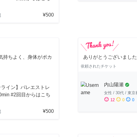
¥500
都
気持ちよく、身体がポカ
ありがとうございました
依頼されたチケット
内山陽瀬
check_circle
ンライン】バレエストレ
女性
/
30代
/
東京
0min #2回目からはこち
sentiment_satisfied
sentiment_neutral
sentiment_dissatisfied
12
0
0
¥500
都