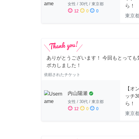
女性
/
30代
/
東京都
ら！
sentiment_satisfied
sentiment_neutral
sentiment_dissatisfied
12
0
0
東京
ありがとうございます！ 今回もとっても
ポカしました！
依頼されたチケット
【オ
内山陽瀬
check_circle
ッチ3
女性
/
30代
/
東京都
ら！
sentiment_satisfied
sentiment_neutral
sentiment_dissatisfied
12
0
0
東京