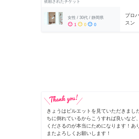
依頼されたチケット
プロ
女性
/
30代
/
静岡県
スン
sentiment_satisfied
sentiment_neutral
sentiment_dissatisfied
1
0
0
きょうはピルエットを見ていただきまし
ちに倒れているからこうすれば良いなど
くださるのが本当にためになります！あ
またよろしくお願いします！