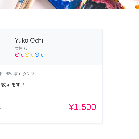
Yuko Ochi
女性
/
/
sentiment_satisfied
sentiment_neutral
sentiment_dissatisfied
0
0
0
味・習い事
▸ ダンス
ス教えます！
¥1,500
県