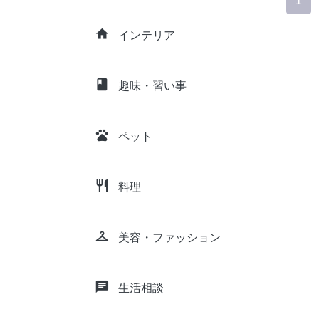
1
home
インテリア
class
趣味・習い事
pets
ペット
restaurant
料理
checkroom
美容・ファッション
chat
生活相談