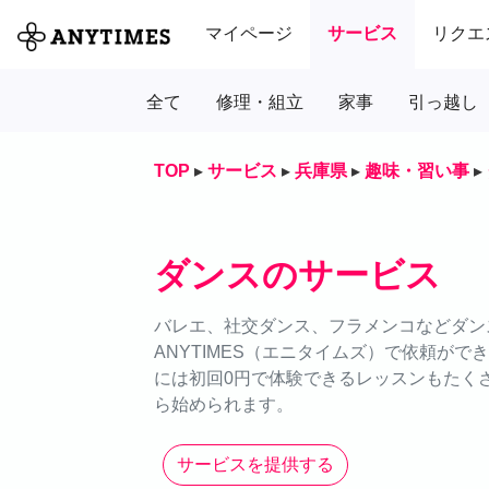
マイページ
サービス
リクエ
全て
修理・組立
家事
引っ越し
TOP
▸
サービス
▸
兵庫県
▸
趣味・習い事
▸
ダンスのサービス
バレエ、社交ダンス、フラメンコなどダン
ANYTIMES（エニタイムズ）で依頼が
には初回0円で体験できるレッスンもたく
ら始められます。
サービスを提供する