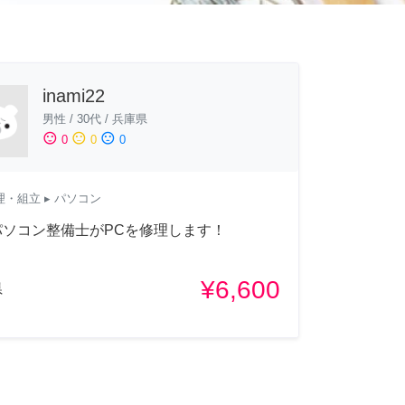
inami22
男性
/
30代
/
兵庫県
sentiment_satisfied
sentiment_neutral
sentiment_dissatisfied
0
0
0
理・組立
▸ パソコン
パソコン整備士がPCを修理します！
¥6,600
県