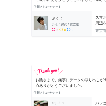
依頼されたチケット
スマホ
ぷぅよ
周辺
男性
/
20代
/
東京都
sentiment_satisfied
sentiment_neutral
sentiment_dissatisfied
5
0
0
東京
お陰さまで、無事にデータの取り出しが
応ありがとうございました。
依頼されたチケット
koji-kin
パソ