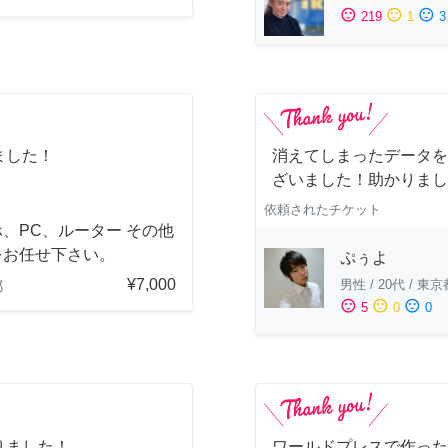
sentiment_satisfied
sentiment_neutral
sentiment_dissatisfied
219
1
3
ました！
消えてしまったデータを
ざいました！助かりまし
依頼されたチケット
、PC、ルーター その他
をお任せ下さい。
ぷぅよ
¥7,000
男性
/
20代
/
東京
都
sentiment_satisfied
sentiment_neutral
sentiment_dissatisfied
5
0
0
りました！
ワールドプレスで作った