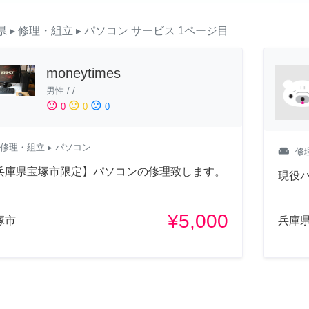
県
▸ 修理・組立
▸ パソコン
サービス
1ページ目
moneytimes
男性
/
/
sentiment_satisfied
sentiment_neutral
sentiment_dissatisfied
0
0
0
修理・組立
▸ パソコン
weekend
修
兵庫県宝塚市限定】パソコンの修理致します。
現役
¥5,000
塚市
兵庫