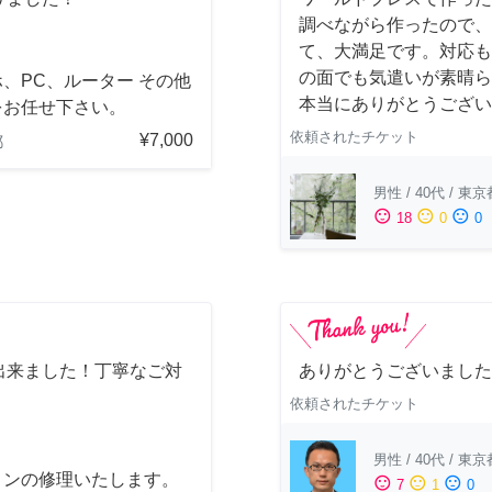
調べながら作ったので、
て、大満足です。対応も
の面でも気遣いが素晴ら
、PC、ルーター その他
本当にありがとうござい
をお任せ下さい。
依頼されたチケット
¥7,000
都
男性
/
40代
/
東京
sentiment_satisfied
sentiment_neutral
sentiment_dissatisfied
18
0
0
出来ました！丁寧なご対
ありがとうございました
依頼されたチケット
男性
/
40代
/
東京
コンの修理いたします。
sentiment_satisfied
sentiment_neutral
sentiment_dissatisfied
7
1
0