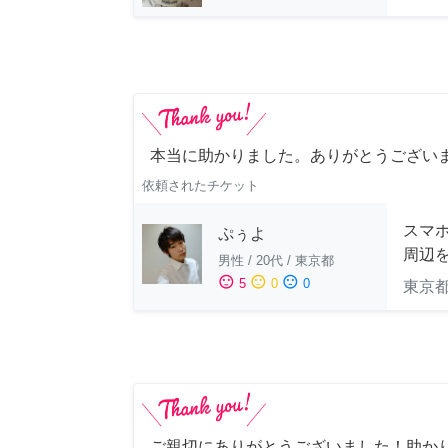
本当に助かりました。ありがとうござい
依頼されたチケット
スマホ
ぷぅよ
周辺
男性
/
20代
/
東京都
sentiment_satisfied
sentiment_neutral
sentiment_dissatisfied
5
0
0
東京
ご親切にありがとうございました！助か