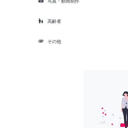
camera_alt
写真・動画制作
escalator_warning
高齢者
attachment
その他