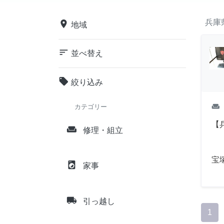
兵庫
place
地域
sort
並べ替え
local_offer
絞り込み
weekend
カテゴリー
【
weekend
修理・組立
宝
local_laundry_service
家事
local_shipping
引っ越し
1