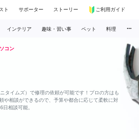
スト
サポーター
ストーリー
ご利用ガイド
more_horiz
インテリア
趣味・習い事
ペット
料理
ソコン
（エニタイムズ）で修理の依頼が可能です！プロの方はも
頼や相談ができるので、予算や都合に応じて柔軟に対
26日相談可能。