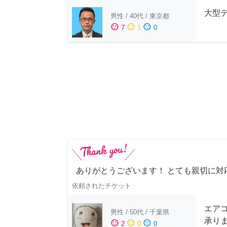
大型
男性
/
40代
/
東京都
sentiment_satisfied
sentiment_neutral
sentiment_dissatisfied
7
1
0
ありがとうございます！ とても親切に対
依頼されたチケット
エアコ
男性
/
50代
/
千葉県
承り
sentiment_satisfied
sentiment_neutral
sentiment_dissatisfied
2
0
0