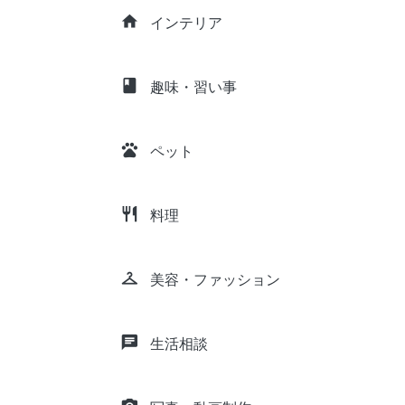
home
インテリア
class
趣味・習い事
pets
ペット
restaurant
料理
checkroom
美容・ファッション
chat
生活相談