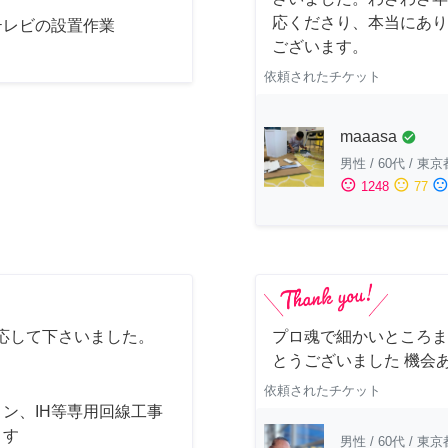
応くださり、本当にあり
テレビの設置作業
ございます。
依頼されたチケット
maaasa
check_circle
男性
/
60代
/
東京
sentiment_satisfied
sentiment_neutral
sentiment_dissatisfi
1248
77
応して下さいました。
プロ魂で細かいところま
とうございました 機会
依頼されたチケット
ン、IH等専用回線工事
ます
男性
/
60代
/
東京