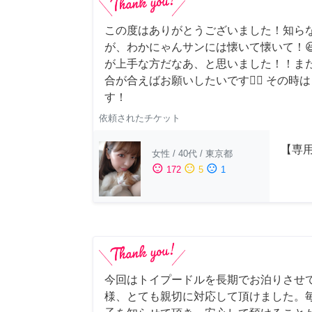
この度はありがとうございました！知ら
が、わかにゃんサンには懐いて懐いて！
が上手な方だなあ、と思いました！！ま
合が合えばお願いしたいです🙇‍♂️ その
す！
依頼されたチケット
【専用
女性
/
40代
/
東京都
sentiment_satisfied
sentiment_neutral
sentiment_dissatisfied
172
5
1
今回はトイプードルを長期でお泊りさせ
様、とても親切に対応して頂けました。