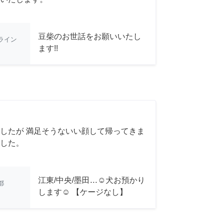
豆柴のお世話をお願いいたし
ライン
ます!!
したが 満足そうないい顔して帰ってきま
した。
江東/中央/墨田…☺︎犬お預かり
都
します☺︎ 【ケージなし】