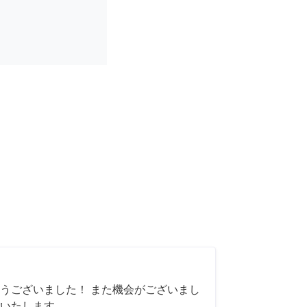
うございました！ また機会がございまし
いたします。