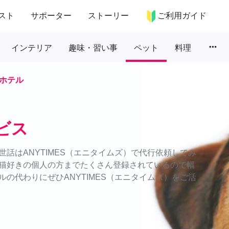
スト
サポーター
ストーリー
ご利用ガイド
more_horiz
インテリア
趣味・習い事
ペット
料理
ホテル
ビス
話はANYTIMES（エニタイムズ）で代行依頼してみ
猫好きの個人の方までたくさん登録されているので幅
の代わりにぜひANYTIMES（エニタイムズ）をご活