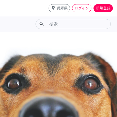
place
兵庫県
ログイン
新規登録
search