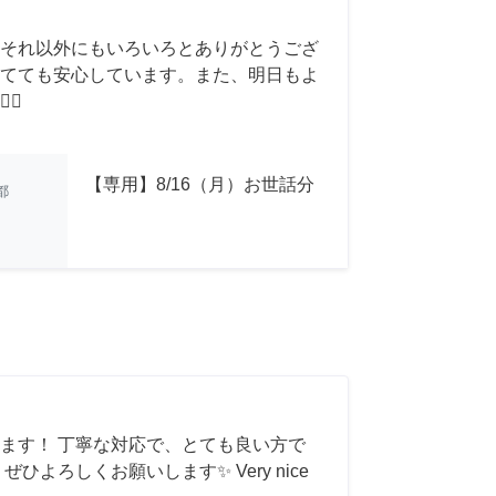
それ以外にもいろいろとありがとうござ
てても安心しています。また、明日もよ
♂️
【専用】8/16（月）お世話分
都
ます！ 丁寧な対応で、とても良い方で
ひよろしくお願いします✨ Very nice