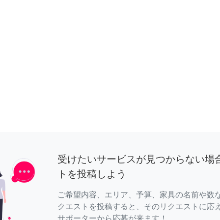
受けたいサービスが見つからない場
トを投稿しよう
ご希望内容、エリア、予算、家具の名前や数
クエストを投稿すると、そのリクエストに応
サポーターから応募が来ます！