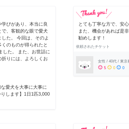
や学びがあり、本当に良
とても丁寧な方で、安心
とで、客観的な眼で愛犬
また、機会があれば是非
した。 今回は、そのよ
勧めします！
多くのものが得られたと
依頼されたチケット
ました。 また、お世話に
の折りには、よろしくお
女性
/
40代
/
東京
sentiment_satisfied
sentiment_neutral
sentiment_dissatisfied
5
0
0
切な愛犬を大事に大事に
りします】1日1匹3,000