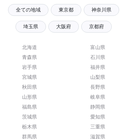
全ての地域
東京都
神奈川県
埼玉県
大阪府
京都府
北海道
富山県
青森県
石川県
岩手県
福井県
宮城県
山梨県
秋田県
長野県
山形県
岐阜県
福島県
静岡県
茨城県
愛知県
栃木県
三重県
群馬県
滋賀県