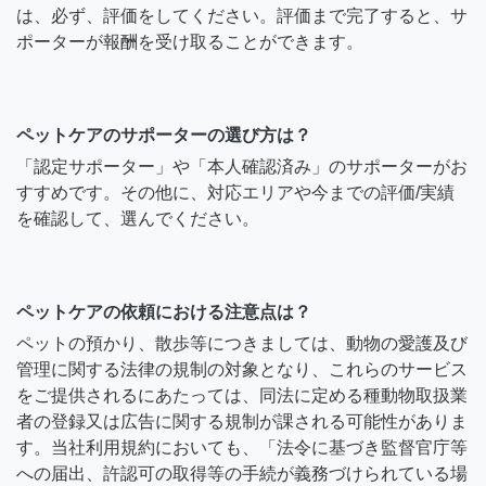
は、必ず、評価をしてください。評価まで完了すると、サ
ポーターが報酬を受け取ることができます。
ペットケアのサポーターの選び方は？
「認定サポーター」や「本人確認済み」のサポーターがお
すすめです。その他に、対応エリアや今までの評価/実績
を確認して、選んでください。
ペットケアの依頼における注意点は？
ペットの預かり、散歩等につきましては、動物の愛護及び
管理に関する法律の規制の対象となり、これらのサービス
をご提供されるにあたっては、同法に定める種動物取扱業
者の登録又は広告に関する規制が課される可能性がありま
す。当社利用規約においても、「法令に基づき監督官庁等
への届出、許認可の取得等の手続が義務づけられている場