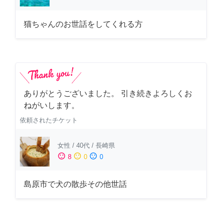
猫ちゃんのお世話をしてくれる方
ありがとうございました。 引き続きよろしくお
ねがいします。
依頼されたチケット
女性
/
40代
/
長崎県
sentiment_satisfied
sentiment_neutral
sentiment_dissatisfied
8
0
0
島原市で犬の散歩その他世話