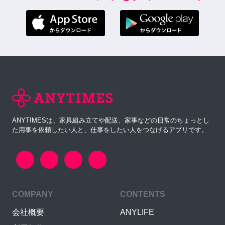
ANYTIMESは、家具組み立てや配送、家事などの日常のちょっとし
た用事を依頼したい人と、仕事をしたい人をつなげるアプリです。
COMPANY
CONTENTS
会社概要
ANYLIFE