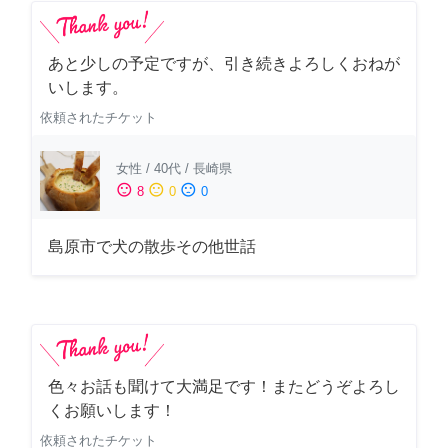
あと少しの予定ですが、引き続きよろしくおねが
いします。
依頼されたチケット
女性
/
40代
/
長崎県
sentiment_satisfied
sentiment_neutral
sentiment_dissatisfied
8
0
0
島原市で犬の散歩その他世話
色々お話も聞けて大満足です！またどうぞよろし
くお願いします！
依頼されたチケット