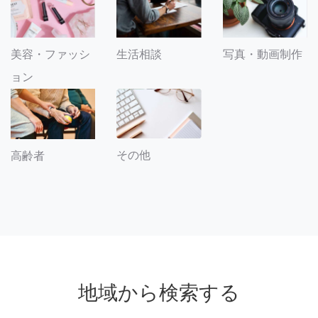
美容・ファッシ
生活相談
写真・動画制作
ョン
その他
高齢者
地域から検索する