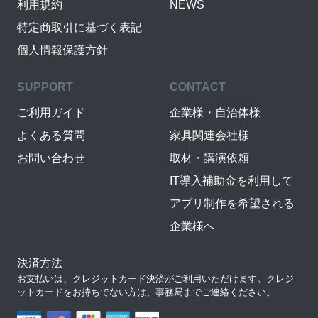
利用規約
NEWS
特定商取引に基づく表記
個人情報保護方針
SUPPORT
CONTACT
ご利用ガイド
企業様・自治体様
よくある質問
家具関連会社様
お問い合わせ
取材・講演依頼
IT導入補助金を利用して
アプリ制作を希望される
企業様へ
決済方法
お支払いは、クレジットカード決済がご利用いただけます。クレジ
ットカードをお持ちでない方は、事務局までご連絡ください。