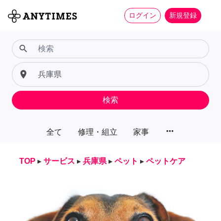
ログイン
新規登録
search
place
検索
more_horiz
全て
修理・組立
家事
TOP
▸
サービス
▸
兵庫県
▸
ペット
▸
ペットケア