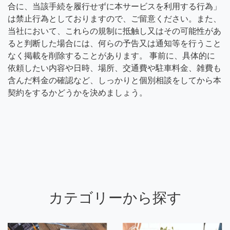
合に、当該手続を履行せずに本サービスを利用する行為」
は禁止行為としておりますので、ご留意ください。また、
当社において、これらの規制に抵触し又はその可能性があ
ると判断した場合には、何らの予告又は通知等を行うこと
なく掲載を削除することがあります。 事前に、具体的に
依頼したい内容や日時、場所、交通費や駐車料金、雑費も
含んだ料金の確認など、しっかりと個別相談をしてから本
契約をするかどうかを決めましょう。
カテゴリーから探す