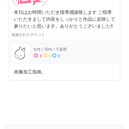
本日はお時間いただき指導感謝致します ご指導
いただきまして内容をしっかりと作品に反映して
参りたいと思います。ありがとうございました‼️
依頼されたチケット
女性
/
30代
/
千葉県
sentiment_satisfied
sentiment_neutral
sentiment_dissatisfied
3
0
0
画像加工指南。