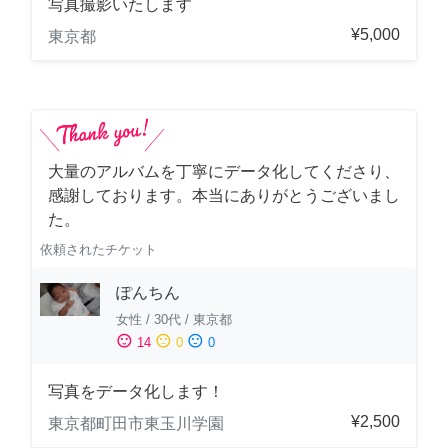
写真撮影いたします
¥5,000
東京都
大量のアルバムを丁寧にデータ化してくださり、
感謝しております。本当にありがとうございまし
た。
依頼されたチケット
ぽんちん
女性
/
30代
/
東京都
sentiment_satisfied
sentiment_neutral
sentiment_dissatisfied
14
0
0
写真をデータ化します！
¥2,500
東京都町田市東玉川学園