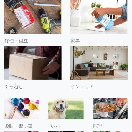
修理・組立
家事
引っ越し
インテリア
趣味・習い事
ペット
料理