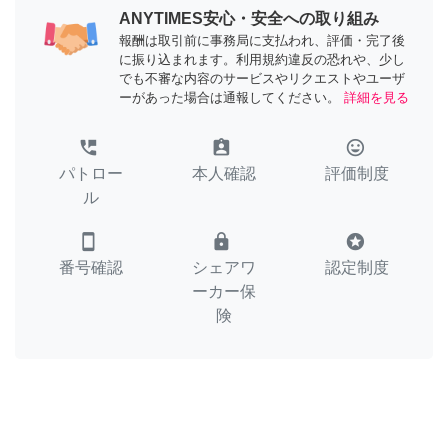
ANYTIMES安心・安全への取り組み
報酬は取引前に事務局に支払われ、評価・完了後
に振り込まれます。利用規約違反の恐れや、少し
でも不審な内容のサービスやリクエストやユーザ
ーがあった場合は通報してください。
詳細を見る
perm_phone_msg
assignment_ind
tag_faces
パトロー
本人確認
評価制度
ル
smartphone
lock
stars
番号確認
シェアワ
認定制度
ーカー保
険