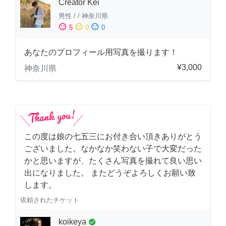
Creator Kei
男性
/
/
神奈川県
sentiment_satisfied
sentiment_neutral
sentiment_dissatisfied
5
0
0
あなたのプロフィール用写真を撮ります！
¥3,000
神奈川県
この度は娘の七五三にお付き合い頂きありがとう
ございました。なかなか笑わない子で大変だった
かと思いますが、たくさん写真を撮れて良い思い
出になりました。 またどうぞよろしくお願い致
します。
依頼されたチケット
koikeya
check_circle