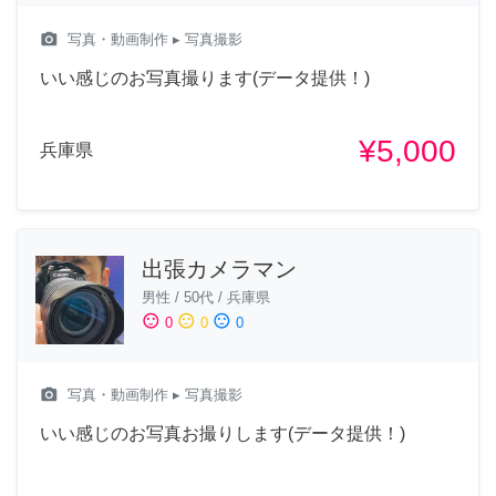
camera_alt
写真・動画制作
▸ 写真撮影
いい感じのお写真撮ります(データ提供！)
¥5,000
兵庫県
出張カメラマン
男性
/
50代
/
兵庫県
sentiment_satisfied
sentiment_neutral
sentiment_dissatisfied
0
0
0
camera_alt
写真・動画制作
▸ 写真撮影
いい感じのお写真お撮りします(データ提供！)