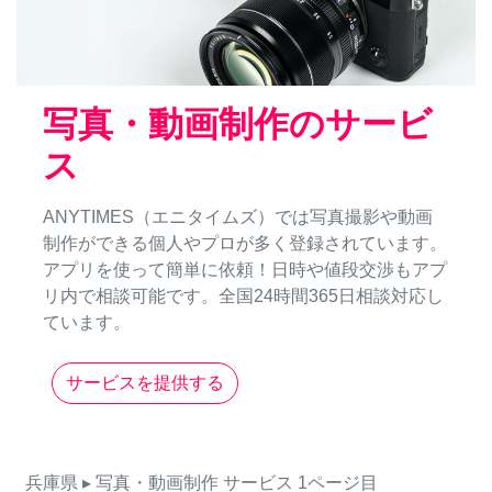
写真・動画制作のサービ
ス
ANYTIMES（エニタイムズ）では写真撮影や動画
制作ができる個人やプロが多く登録されています。
アプリを使って簡単に依頼！日時や値段交渉もアプ
リ内で相談可能です。全国24時間365日相談対応し
ています。
サービスを提供する
兵庫県
▸ 写真・動画制作
サービス
1ページ目