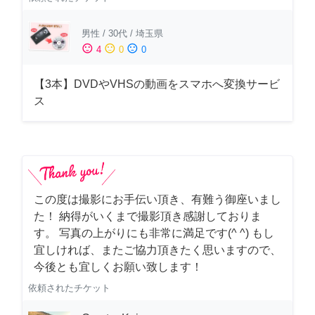
男性
/
30代
/
埼玉県
sentiment_satisfied
sentiment_neutral
sentiment_dissatisfied
4
0
0
【3本】DVDやVHSの動画をスマホへ変換サービ
ス
この度は撮影にお手伝い頂き、有難う御座いまし
た！ 納得がいくまで撮影頂き感謝しておりま
す。 写真の上がりにも非常に満足です(^ ^) もし
宜しければ、またご協力頂きたく思いますので、
今後とも宜しくお願い致します！
依頼されたチケット