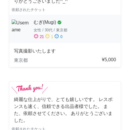
りがとうございました^_^
依頼されたチケット
むぎ(Mugi)
check_circle
女性
/
30代
/
東京都
sentiment_satisfied
sentiment_neutral
sentiment_dissatisfied
21
1
0
写真撮影いたします
¥5,000
東京都
綺麗な仕上がりで、とても嬉しいです。 レスポ
ンスも速く、信頼できる出品者様でした。 ま
た、依頼させてください。 ありがとうございま
した。
依頼されたチケット