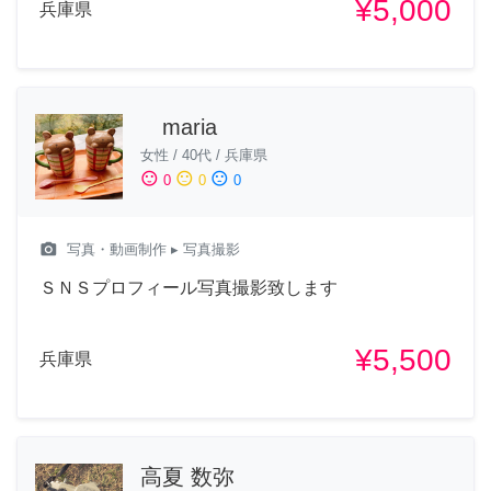
¥5,000
兵庫県
maria
女性
/
40代
/
兵庫県
sentiment_satisfied
sentiment_neutral
sentiment_dissatisfied
0
0
0
camera_alt
写真・動画制作
▸ 写真撮影
ＳＮＳプロフィール写真撮影致します
¥5,500
兵庫県
高夏 数弥