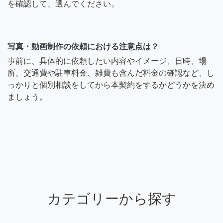
を確認して、選んでください。
写真・動画制作の依頼における注意点は？
事前に、具体的に依頼したい内容やイメージ、日時、場
所、交通費や駐車料金、雑費も含んだ料金の確認など、し
っかりと個別相談をしてから本契約をするかどうかを決め
ましょう。
カテゴリーから探す