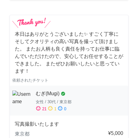
本日はありがとうございました✨ すごく丁寧に
そしてクオリティの高い写真を撮って頂けまし
た。 またお人柄も良く責任を持ってお仕事に臨
んでいただけたので、安心してお任せすることが
できました。 またぜひお願いしたいと思ってい
ます！
依頼されたチケット
むぎ(Mugi)
check_circle
女性
/
30代
/
東京都
sentiment_satisfied
sentiment_neutral
sentiment_dissatisfied
21
1
0
写真撮影いたします
¥5,000
東京都