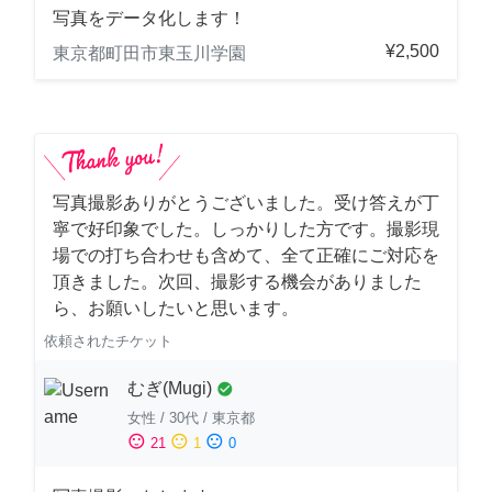
写真をデータ化します！
¥2,500
東京都町田市東玉川学園
写真撮影ありがとうございました。受け答えが丁
寧で好印象でした。しっかりした方です。撮影現
場での打ち合わせも含めて、全て正確にご対応を
頂きました。次回、撮影する機会がありました
ら、お願いしたいと思います。
依頼されたチケット
むぎ(Mugi)
check_circle
女性
/
30代
/
東京都
sentiment_satisfied
sentiment_neutral
sentiment_dissatisfied
21
1
0