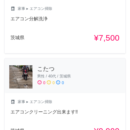
local_laundry_service
家事
▸ エアコン掃除
エアコン分解洗浄
¥7,500
茨城県
こたつ
男性
/
40代
/
茨城県
sentiment_satisfied
sentiment_neutral
sentiment_dissatisfied
0
0
0
local_laundry_service
家事
▸ エアコン掃除
エアコンクリーニング出来ます‼︎