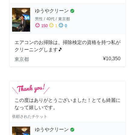
ゆうやクリーン
check_circle
男性
/
40代
/
東京都
sentiment_satisfied
sentiment_neutral
sentiment_dissatisfied
150
1
0
エアコンのお掃除は、掃除検定の資格を持つ私が
クリーニングします🎵
¥10,350
東京都
この度はありがとうございました！とても綺麗に
なって嬉しいです。
依頼されたチケット
ゆうやクリーン
check_circle