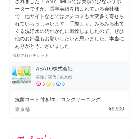
されました！ ANYTIMESでは実績の少ないサポ
ーターですが、長年実績を積まれている会社様
で、他サイトなどではクチコミも大変多く寄せら
れていらっしゃいます。手際よく、みるみる出て
くる洗浄水の汚れかたに戦慄しましたので、ぜひ
他のお部屋もお願いしたいと思いました。本当に
ありがとうございました！
依頼されたチケット
ASATO株式会社
男性
/
60代
/
東京都
sentiment_satisfied
sentiment_neutral
sentiment_dissatisfied
3
0
0
抗菌コート付き!エアコンクリーニング
¥9,900
東京都