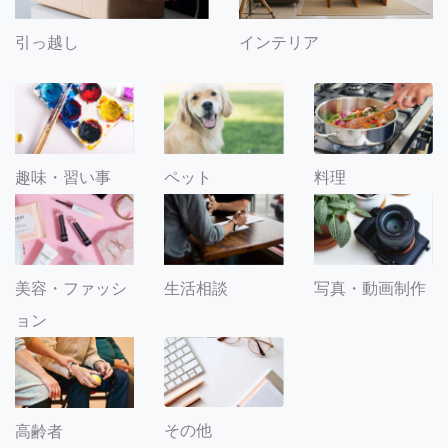
引っ越し
インテリア
趣味・習い事
ペット
料理
美容・ファッシ
生活相談
写真・動画制作
ョン
その他
高齢者