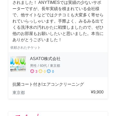
されました！ ANYTIMESでは実績の少ないサポ
ーターですが、長年実績を積まれている会社様
で、他サイトなどではクチコミも大変多く寄せら
れていらっしゃいます。手際よく、みるみる出て
くる洗浄水の汚れかたに戦慄しましたので、ぜひ
他のお部屋もお願いしたいと思いました。本当に
ありがとうございました！
依頼されたチケット
ASATO株式会社
男性
/
60代
/
東京都
sentiment_satisfied
sentiment_neutral
sentiment_dissatisfied
3
0
0
抗菌コート付き!エアコンクリーニング
¥9,900
東京都