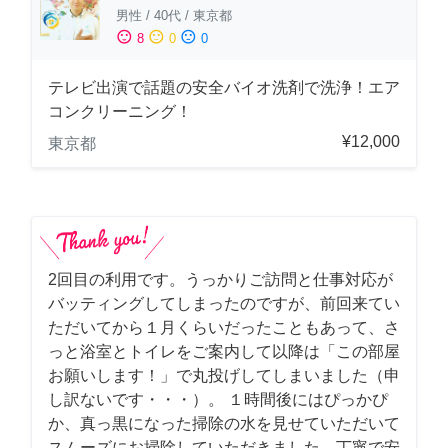
男性
/
40代
/
東京都
sentiment_satisfied
sentiment_neutral
sentiment_dissatisfied
8
0
0
テレビ出演で話題の安全バイオ洗剤で洗浄！エア
コンクリーニング！
¥12,000
東京都
2回目の利用です。うっかりご訪問と仕事対応が
バッティングしてしまったのですが、前回来てい
ただいてから１月くらいだったこともあって、さ
っと浴室とトイレをご案内して以降は「この部屋
お願いします！」で丸投げしてしまいました（申
し訳ないです・・・）。 １時間後にはぴっかぴ
か、真っ黒になった掃除の水を見せていただいて
スムーズにお掃除していただきました。丁寧で安