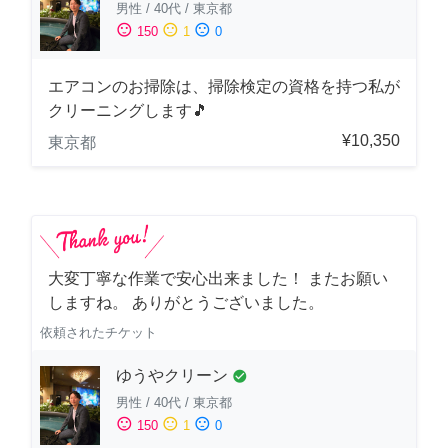
男性
/
40代
/
東京都
sentiment_satisfied
sentiment_neutral
sentiment_dissatisfied
150
1
0
エアコンのお掃除は、掃除検定の資格を持つ私が
クリーニングします🎵
¥10,350
東京都
大変丁寧な作業で安心出来ました！ またお願い
しますね。 ありがとうございました。
依頼されたチケット
ゆうやクリーン
check_circle
男性
/
40代
/
東京都
sentiment_satisfied
sentiment_neutral
sentiment_dissatisfied
150
1
0