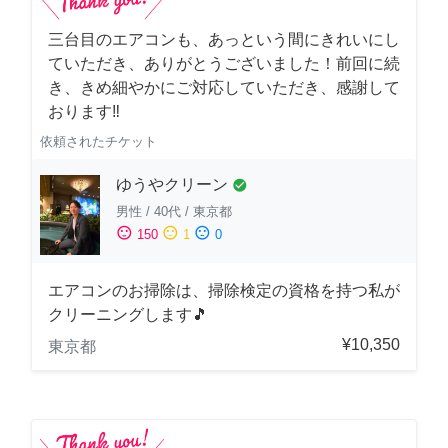
三台目のエアコンも、あっという間にきれいにし
ていただき、ありがとうございました！前回に続
き、きめ細やかにご対応していただき、感謝して
おります‼️
依頼されたチケット
ゆうやクリーン
check_circle
男性
/
40代
/
東京都
sentiment_satisfied
sentiment_neutral
sentiment_dissatisfied
150
1
0
エアコンのお掃除は、掃除検定の資格を持つ私が
クリーニングします🎵
¥10,350
東京都