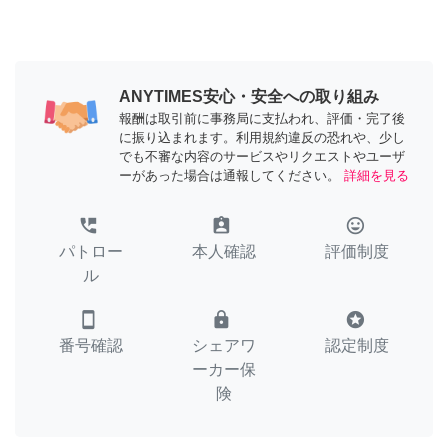
ANYTIMES安心・安全への取り組み
報酬は取引前に事務局に支払われ、評価・完了後
に振り込まれます。利用規約違反の恐れや、少し
でも不審な内容のサービスやリクエストやユーザ
ーがあった場合は通報してください。
詳細を見る
perm_phone_msg
assignment_ind
tag_faces
パトロー
本人確認
評価制度
ル
smartphone
lock
stars
番号確認
シェアワ
認定制度
ーカー保
険