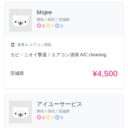
Mojee
男性
/
40代
/
茨城県
sentiment_satisfied
sentiment_neutral
sentiment_dissatisfied
0
0
0
local_laundry_service
家事
▸ エアコン掃除
カビ・ニオイ撃退！エアコン清掃 A/C cleaning
¥4,500
茨城県
アイユーサービス
男性
/
30代
/
茨城県
sentiment_satisfied
sentiment_neutral
sentiment_dissatisfied
0
0
0