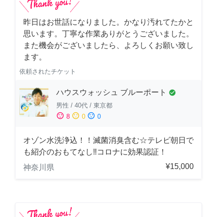
昨日はお世話になりました。かなり汚れてたかと
思います。丁寧な作業ありがとうございました。
また機会がございましたら、よろしくお願い致し
ます。
依頼されたチケット
ハウスウォッシュ ブルーポート
check_circle
男性
/
40代
/
東京都
sentiment_satisfied
sentiment_neutral
sentiment_dissatisfied
8
0
0
オゾン水洗浄込！！滅菌消臭含む☆テレビ朝日で
も紹介のおもてなし‼コロナに効果認証！
¥15,000
神奈川県