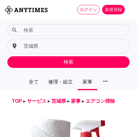
ログイン
新規登録
search
place
検索
more_horiz
全て
修理・組立
家事
TOP
▸
サービス
▸
茨城県
▸
家事
▸
エアコン掃除