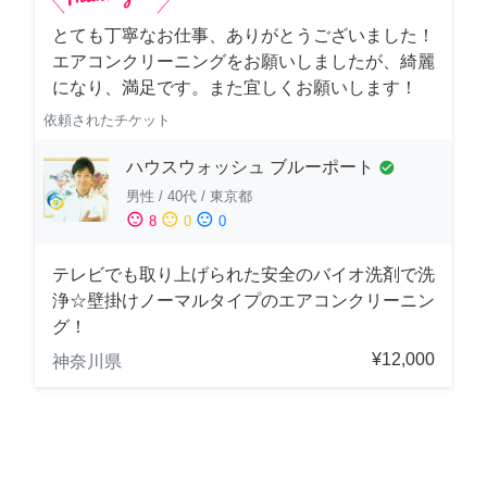
とても丁寧なお仕事、ありがとうございました！
エアコンクリーニングをお願いしましたが、綺麗
になり、満足です。また宜しくお願いします！
依頼されたチケット
ハウスウォッシュ ブルーポート
check_circle
男性
/
40代
/
東京都
sentiment_satisfied
sentiment_neutral
sentiment_dissatisfied
8
0
0
テレビでも取り上げられた安全のバイオ洗剤で洗
浄☆壁掛けノーマルタイプのエアコンクリーニン
グ！
¥12,000
神奈川県