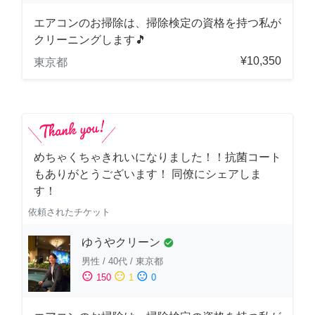
エアコンのお掃除は、掃除検定の資格を持つ私が
クリーニングします🎵
¥10,350
東京都
めちゃくちゃきれいになりました！！抗菌コート
もありがとうございます！ 同僚にシェアしま
す！
依頼されたチケット
ゆうやクリーン
check_circle
男性
/
40代
/
東京都
sentiment_satisfied
sentiment_neutral
sentiment_dissatisfied
150
1
0