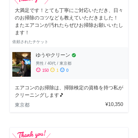
大満足です！とても丁寧にご対応いただき、日々
のお掃除のコツなども教えていただきました！
またエアコンが汚れたらぜひお掃除お願いいたし
ます！
依頼されたチケット
ゆうやクリーン
check_circle
男性
/
40代
/
東京都
sentiment_satisfied
sentiment_neutral
sentiment_dissatisfied
150
1
0
エアコンのお掃除は、掃除検定の資格を持つ私が
クリーニングします🎵
¥10,350
東京都