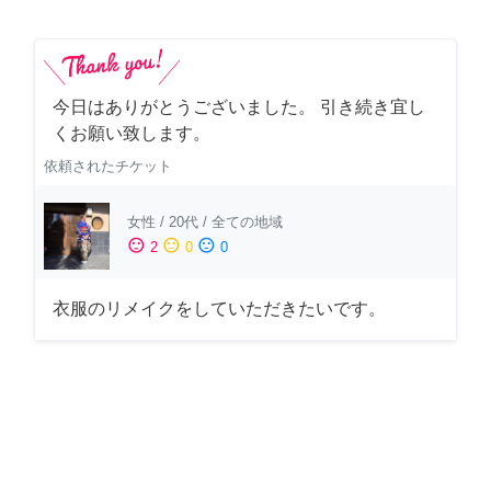
今日はありがとうございました。 引き続き宜し
くお願い致します。
依頼されたチケット
女性
/
20代
/
全ての地域
sentiment_satisfied
sentiment_neutral
sentiment_dissatisfied
2
0
0
衣服のリメイクをしていただきたいです。