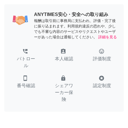
ANYTIMES安心・安全への取り組み
報酬は取引前に事務局に支払われ、評価・完了後
に振り込まれます。利用規約違反の恐れや、少し
でも不審な内容のサービスやリクエストやユーザ
ーがあった場合は通報してください。
詳細を見る
perm_phone_msg
assignment_ind
tag_faces
パトロー
本人確認
評価制度
ル
smartphone
lock
stars
番号確認
シェアワ
認定制度
ーカー保
険