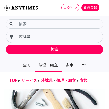
ログイン
新規登録
search
place
検索
more_horiz
全て
修理・組立
家事
TOP
▸
サービス
▸
茨城県
▸
修理・組立
▸
衣類