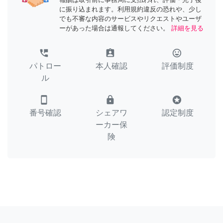
に振り込まれます。利用規約違反の恐れや、少し
でも不審な内容のサービスやリクエストやユーザ
ーがあった場合は通報してください。
詳細を見る
perm_phone_msg
assignment_ind
tag_faces
パトロー
本人確認
評価制度
ル
smartphone
lock
stars
番号確認
シェアワ
認定制度
ーカー保
険