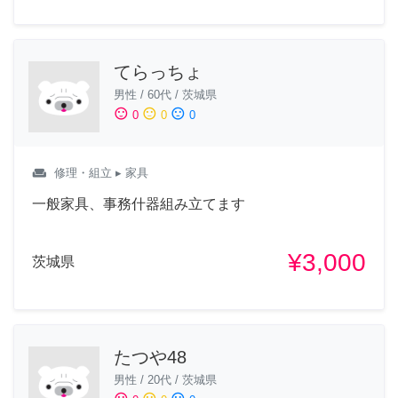
てらっちょ
男性
/
60代
/
茨城県
sentiment_satisfied
sentiment_neutral
sentiment_dissatisfied
0
0
0
weekend
修理・組立
▸ 家具
一般家具、事務什器組み立てます
¥3,000
茨城県
たつや48
男性
/
20代
/
茨城県