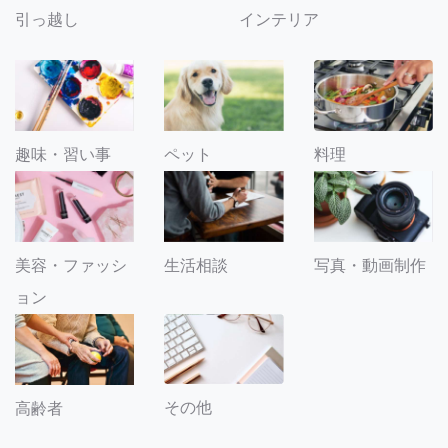
引っ越し
インテリア
趣味・習い事
ペット
料理
美容・ファッシ
生活相談
写真・動画制作
ョン
その他
高齢者