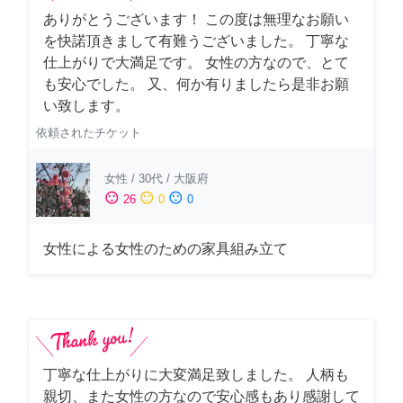
ありがとうございます！ この度は無理なお願い
を快諾頂きまして有難うございました。 丁寧な
仕上がりで大満足です。 女性の方なので、とて
も安心でした。 又、何か有りましたら是非お願
い致します。
依頼されたチケット
女性
/
30代
/
大阪府
sentiment_satisfied
sentiment_neutral
sentiment_dissatisfied
26
0
0
女性による女性のための家具組み立て
丁寧な仕上がりに大変満足致しました。 人柄も
親切、また女性の方なので安心感もあり感謝して