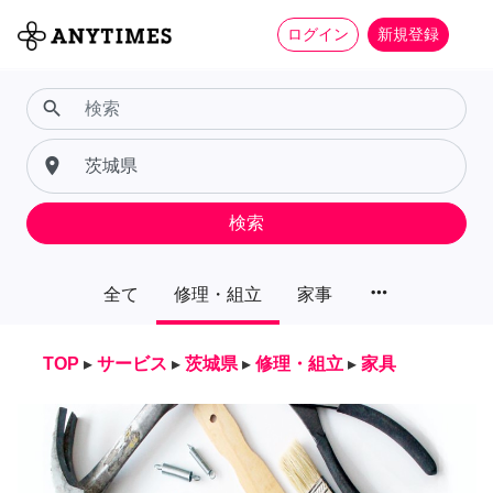
ログイン
新規登録
search
place
検索
more_horiz
全て
修理・組立
家事
TOP
▸
サービス
▸
茨城県
▸
修理・組立
▸
家具