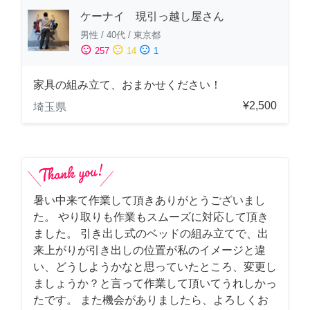
ケーナイ 現引っ越し屋さん
男性
/
40代
/
東京都
sentiment_satisfied
sentiment_neutral
sentiment_dissatisfied
257
14
1
家具の組み立て、おまかせください！
¥2,500
埼玉県
暑い中来て作業して頂きありがとうございまし
た。 やり取りも作業もスムーズに対応して頂き
ました。 引き出し式のベッドの組み立てで、出
来上がりが引き出しの位置が私のイメージと違
い、どうしようかなと思っていたところ、変更し
ましょうか？と言って作業して頂いてうれしかっ
たです。 また機会がありましたら、よろしくお