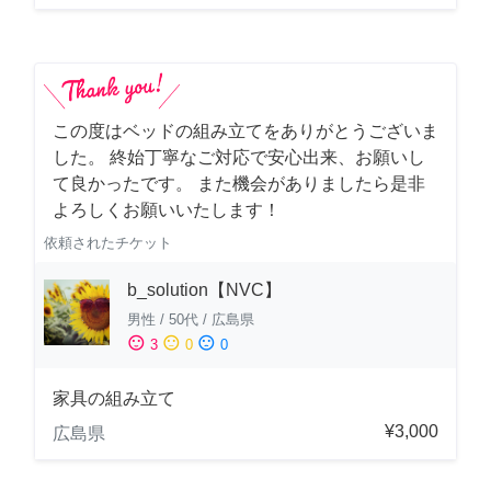
この度はベッドの組み立てをありがとうございま
した。 終始丁寧なご対応で安心出来、お願いし
て良かったです。 また機会がありましたら是非
よろしくお願いいたします！
依頼されたチケット
b_solution【NVC】
男性
/
50代
/
広島県
sentiment_satisfied
sentiment_neutral
sentiment_dissatisfied
3
0
0
家具の組み立て
¥3,000
広島県