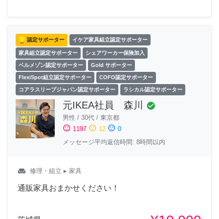
認定サポーター
イケア家具組立認定サポーター
家具組立認定サポーター
シェアワーカー保険加入
ベルメゾン認定サポーター
Gold サポーター
FlexiSpot組立認定サポーター
COFO認定サポーター
コアラスリープジャパン認定サポーター
ラシカル認定サポーター
元IKEA社員 森川
check_circle
男性
/
30代
/
東京都
sentiment_satisfied
sentiment_neutral
sentiment_dissatisfied
1197
12
0
メッセージ平均返信時間: 8時間以内
weekend
修理・組立
▸ 家具
通販家具おまかせください！