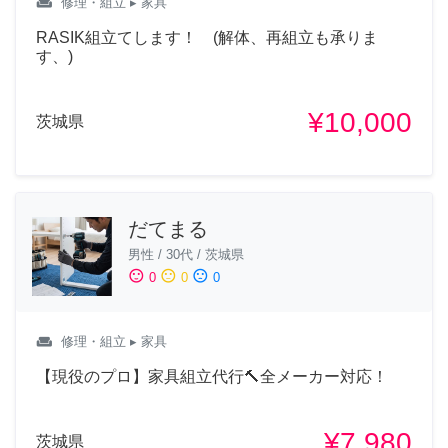
weekend
修理・組立
▸ 家具
RASIK組立てします！ (解体、再組立も承りま
す、)
¥10,000
茨城県
だてまる
男性
/
30代
/
茨城県
sentiment_satisfied
sentiment_neutral
sentiment_dissatisfied
0
0
0
weekend
修理・組立
▸ 家具
【現役のプロ】家具組立代行🔨全メーカー対応！
¥7,980
茨城県