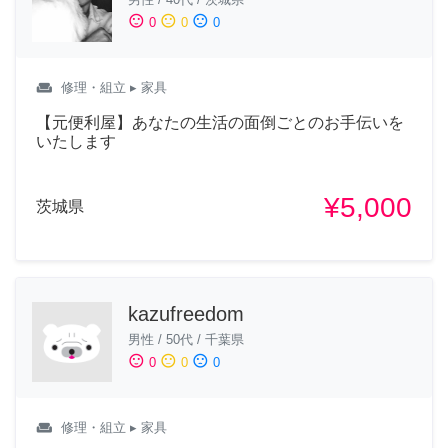
sentiment_satisfied
sentiment_neutral
sentiment_dissatisfied
0
0
0
weekend
修理・組立
▸ 家具
【元便利屋】あなたの生活の面倒ごとのお手伝いを
いたします
¥5,000
茨城県
kazufreedom
男性
/
50代
/
千葉県
sentiment_satisfied
sentiment_neutral
sentiment_dissatisfied
0
0
0
weekend
修理・組立
▸ 家具