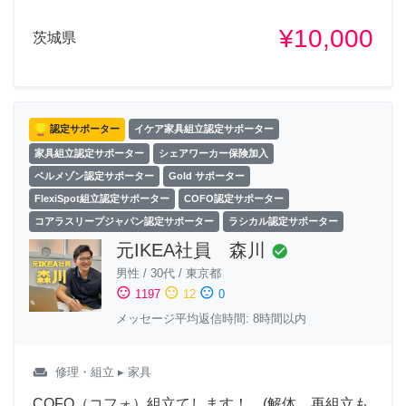
¥10,000
茨城県
認定サポーター
イケア家具組立認定サポーター
家具組立認定サポーター
シェアワーカー保険加入
ベルメゾン認定サポーター
Gold サポーター
FlexiSpot組立認定サポーター
COFO認定サポーター
コアラスリープジャパン認定サポーター
ラシカル認定サポーター
元IKEA社員 森川
check_circle
男性
/
30代
/
東京都
sentiment_satisfied
sentiment_neutral
sentiment_dissatisfied
1197
12
0
メッセージ平均返信時間: 8時間以内
weekend
修理・組立
▸ 家具
COFO（コフォ）組立てします！ (解体、再組立も