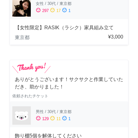
女性
/
30代
/
東京都
sentiment_satisfied
sentiment_neutral
sentiment_dissatisfied
297
17
1
【女性限定】RASIK（ラシク）家具組み立て
¥3,000
東京都
ありがとうございます！サクサクと作業していた
だき、助かりました！
依頼されたチケット
男性
/
30代
/
東京都
sentiment_satisfied
sentiment_neutral
sentiment_dissatisfied
129
11
1
飾り棚5個を解体してください