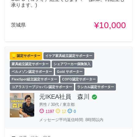
承ります、)
¥10,000
茨城県
認定サポーター
イケア家具組立認定サポーター
家具組立認定サポーター
シェアワーカー保険加入
ベルメゾン認定サポーター
Gold サポーター
FlexiSpot組立認定サポーター
COFO認定サポーター
コアラスリープジャパン認定サポーター
ラシカル認定サポーター
元IKEA社員 森川
check_circle
男性
/
30代
/
東京都
sentiment_satisfied
sentiment_neutral
sentiment_dissatisfied
1197
12
0
メッセージ平均返信時間: 8時間以内