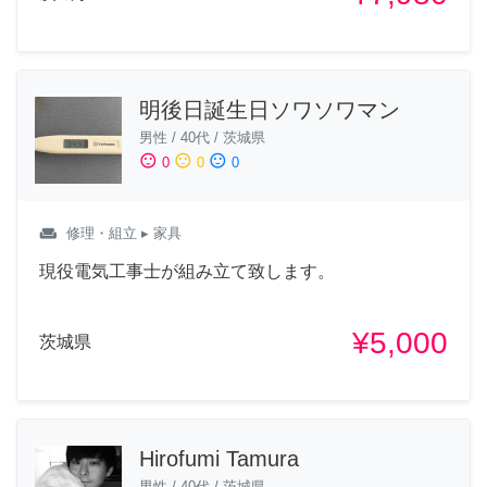
明後日誕生日ソワソワマン
男性
/
40代
/
茨城県
sentiment_satisfied
sentiment_neutral
sentiment_dissatisfied
0
0
0
weekend
修理・組立
▸ 家具
現役電気工事士が組み立て致します。
¥5,000
茨城県
Hirofumi Tamura
男性
/
40代
/
茨城県