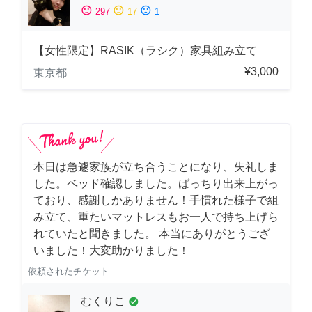
sentiment_satisfied
sentiment_neutral
sentiment_dissatisfied
297
17
1
【女性限定】RASIK（ラシク）家具組み立て
¥3,000
東京都
本日は急遽家族が立ち合うことになり、失礼しま
した。ベッド確認しました。ばっちり出来上がっ
ており、感謝しかありません！手慣れた様子で組
み立て、重たいマットレスもお一人で持ち上げら
れていたと聞きました。 本当にありがとうござ
いました！大変助かりました！
依頼されたチケット
むくりこ
check_circle