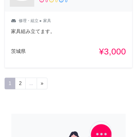
sentiment_satisfied
sentiment_neutral
sentiment_dissatisfied
0
0
0
weekend
修理・組立
▸ 家具
家具組み立てます。
¥3,000
茨城県
1
2
...
»