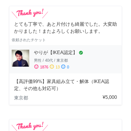
とても丁寧で、あと片付けも綺麗でした。大変助
かりました！またよろしくお願いします。
依頼されたチケット
やりが【IKEA認定】
check_circle
男性
/
40代
/
東京都
sentiment_satisfied
sentiment_neutral
sentiment_dissatisfied
1876
13
0
【高評価99%】家具組み立て・解体（IKEA認
定、その他も対応可）
¥5,000
東京都