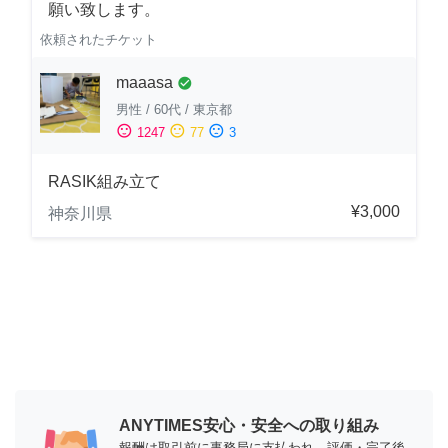
願い致します。
依頼されたチケット
maaasa
check_circle
男性
/
60代
/
東京都
sentiment_satisfied
sentiment_neutral
sentiment_dissatisfied
1247
77
3
RASIK組み立て
¥3,000
神奈川県
ANYTIMES安心・安全への取り組み
報酬は取引前に事務局に支払われ、評価・完了後