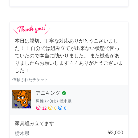
本日は親切、丁寧な対応ありがとうございまし
た！！ 自分では組み立てが出来ない状態で困っ
ていたので本当に助かりました。 また機会があ
りましたらお願いします＾＾ありがとうございま
した！
依頼されたチケット
アニキング
check_circle
男性
/
40代
/
栃木県
sentiment_satisfied
sentiment_neutral
sentiment_dissatisfied
12
0
0
家具組み立てます
¥3,000
栃木県