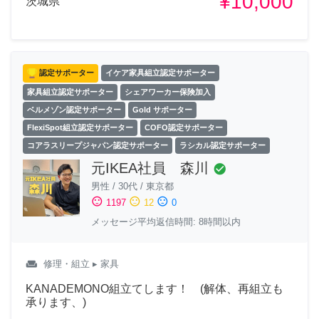
¥10,000
茨城県
認定サポーター
イケア家具組立認定サポーター
家具組立認定サポーター
シェアワーカー保険加入
ベルメゾン認定サポーター
Gold サポーター
FlexiSpot組立認定サポーター
COFO認定サポーター
コアラスリープジャパン認定サポーター
ラシカル認定サポーター
元IKEA社員 森川
check_circle
男性
/
30代
/
東京都
sentiment_satisfied
sentiment_neutral
sentiment_dissatisfied
1197
12
0
メッセージ平均返信時間: 8時間以内
weekend
修理・組立
▸ 家具
KANADEMONO組立てします！ (解体、再組立も
承ります、)