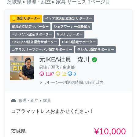
茨城県
▸ 修理・組立
▸ 家具
サービス
1ページ目
認定サポーター
イケア家具組立認定サポーター
家具組立認定サポーター
シェアワーカー保険加入
ベルメゾン認定サポーター
Gold サポーター
FlexiSpot組立認定サポーター
COFO認定サポーター
コアラスリープジャパン認定サポーター
ラシカル認定サポーター
元IKEA社員 森川
check_circle
男性
/
30代
/
東京都
sentiment_satisfied
sentiment_neutral
sentiment_dissatisfied
1197
12
0
メッセージ平均返信時間: 8時間以内
weekend
修理・組立
▸ 家具
コアラマットレスおまかせください！
¥10,000
茨城県