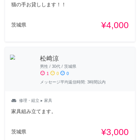
猫の手お貸しします！！
¥4,000
茨城県
松﨑涼
男性
/
30代
/
茨城県
sentiment_satisfied
sentiment_neutral
sentiment_dissatisfied
1
0
0
メッセージ平均返信時間: 3時間以内
weekend
修理・組立
▸ 家具
家具組み立てます。
¥3,000
茨城県