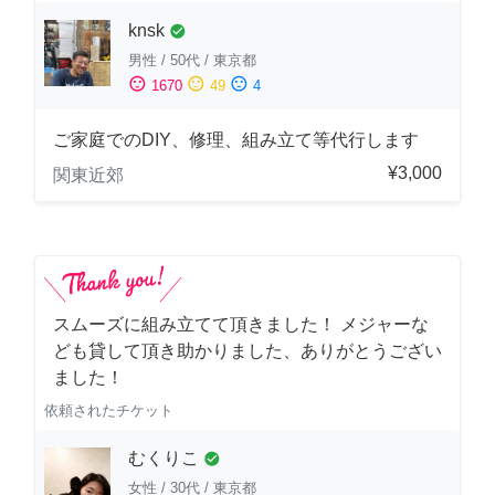
knsk
check_circle
男性
/
50代
/
東京都
sentiment_satisfied
sentiment_neutral
sentiment_dissatisfied
1670
49
4
ご家庭でのDIY、修理、組み立て等代行します
¥3,000
関東近郊
スムーズに組み立てて頂きました！ メジャーな
ども貸して頂き助かりました、ありがとうござい
ました！
依頼されたチケット
むくりこ
check_circle
女性
/
30代
/
東京都