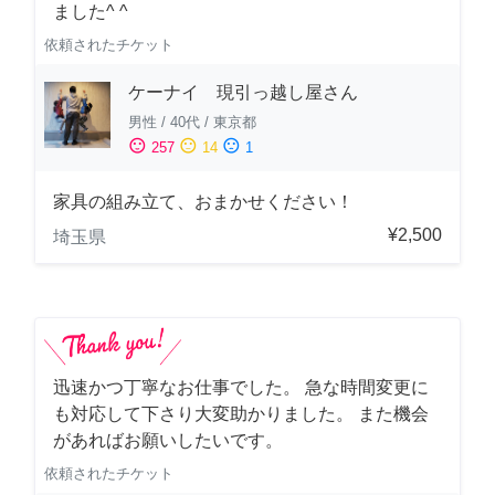
ました^ ^
依頼されたチケット
ケーナイ 現引っ越し屋さん
男性
/
40代
/
東京都
sentiment_satisfied
sentiment_neutral
sentiment_dissatisfied
257
14
1
家具の組み立て、おまかせください！
¥2,500
埼玉県
迅速かつ丁寧なお仕事でした。 急な時間変更に
も対応して下さり大変助かりました。 また機会
があればお願いしたいです。
依頼されたチケット