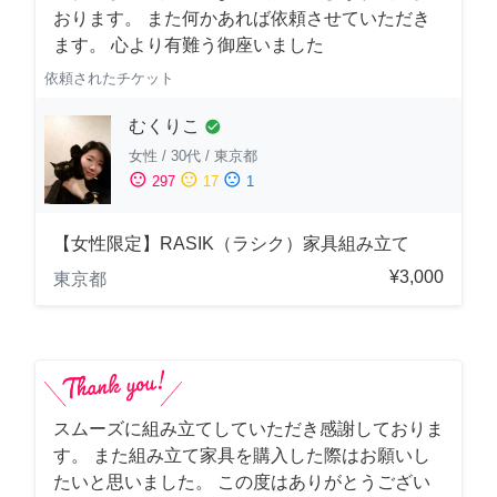
おります。 また何かあれば依頼させていただき
ます。 心より有難う御座いました
依頼されたチケット
むくりこ
check_circle
女性
/
30代
/
東京都
sentiment_satisfied
sentiment_neutral
sentiment_dissatisfied
297
17
1
【女性限定】RASIK（ラシク）家具組み立て
¥3,000
東京都
スムーズに組み立てしていただき感謝しておりま
す。 また組み立て家具を購入した際はお願いし
たいと思いました。 この度はありがとうござい