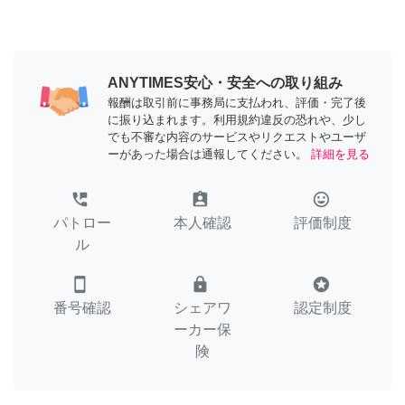
ANYTIMES安心・安全への取り組み
報酬は取引前に事務局に支払われ、評価・完了後
に振り込まれます。利用規約違反の恐れや、少し
でも不審な内容のサービスやリクエストやユーザ
ーがあった場合は通報してください。
詳細を見る
perm_phone_msg
assignment_ind
tag_faces
パトロー
本人確認
評価制度
ル
smartphone
lock
stars
番号確認
シェアワ
認定制度
ーカー保
険