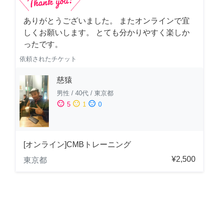
ありがとうございました。 またオンラインで宜
しくお願いします。 とても分かりやすく楽しか
ったです。
依頼されたチケット
慈猿
男性
/
40代
/
東京都
sentiment_satisfied
sentiment_neutral
sentiment_dissatisfied
5
1
0
[オンライン]CMBトレーニング
¥2,500
東京都