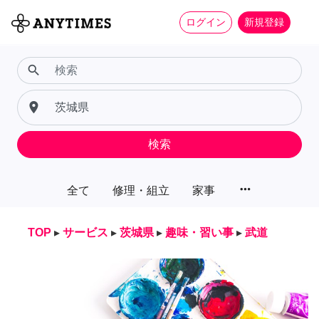
ログイン
新規登録
search
place
検索
more_horiz
全て
修理・組立
家事
TOP
▸
サービス
▸
茨城県
▸
趣味・習い事
▸
武道