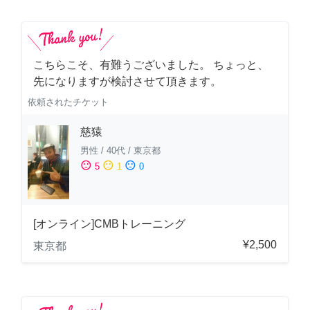
こちらこそ、有難うございました。 ちょっと、
先になりますが検討させて頂きます。
依頼されたチケット
慈猿
男性
/
40代
/
東京都
sentiment_satisfied
sentiment_neutral
sentiment_dissatisfied
5
1
0
[オンライン]CMBトレーニング
¥2,500
東京都