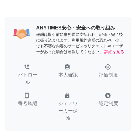
ANYTIMES安心・安全への取り組み
報酬は取引前に事務局に支払われ、評価・完了後
に振り込まれます。利用規約違反の恐れや、少し
でも不審な内容のサービスやリクエストやユーザ
ーがあった場合は通報してください。
詳細を見る
perm_phone_msg
assignment_ind
tag_faces
パトロー
本人確認
評価制度
ル
smartphone
lock
stars
番号確認
シェアワ
認定制度
ーカー保
険