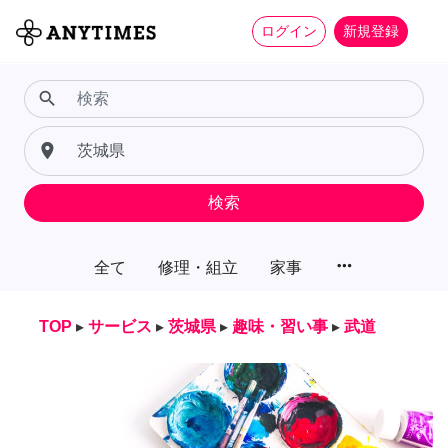
ログイン
新規登録
search
place
検索
more_horiz
全て
修理・組立
家事
TOP
▸
サービス
▸
茨城県
▸
趣味・習い事
▸
武道