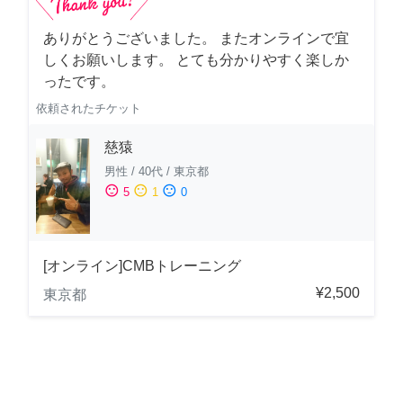
ありがとうございました。 またオンラインで宜
しくお願いします。 とても分かりやすく楽しか
ったです。
依頼されたチケット
慈猿
男性
/
40代
/
東京都
sentiment_satisfied
sentiment_neutral
sentiment_dissatisfied
5
1
0
[オンライン]CMBトレーニング
¥2,500
東京都