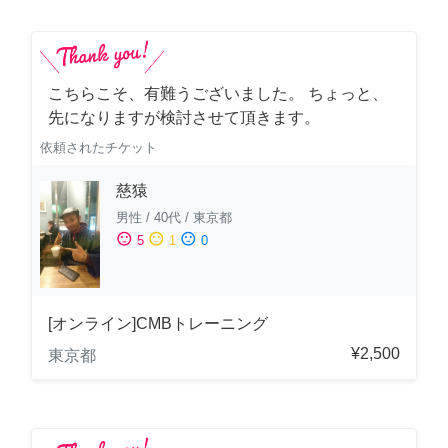
こちらこそ、有難うございました。 ちょっと、
先になりますが検討させて頂きます。
依頼されたチケット
慈猿
男性
/
40代
/
東京都
sentiment_satisfied
sentiment_neutral
sentiment_dissatisfied
5
1
0
[オンライン]CMBトレーニング
¥2,500
東京都