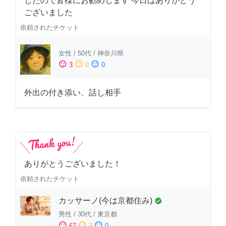
したので皆様にお勧めします 今日はありがとう
ございました
依頼されたチケット
女性
/
50代
/
神奈川県
sentiment_satisfied
sentiment_neutral
sentiment_dissatisfied
3
0
0
外出の付き添い、話し相手
ありがとうございました！
依頼されたチケット
カッサーノ(今は京都住み)
check_circle
男性
/
30代
/
東京都
sentiment_satisfied
sentiment_neutral
sentiment_dissatisfied
67
3
0