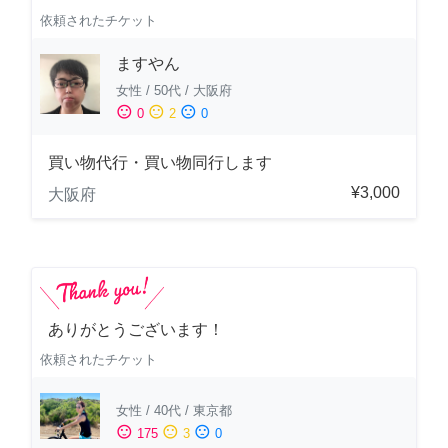
依頼されたチケット
ますやん
女性
/
50代
/
大阪府
sentiment_satisfied
sentiment_neutral
sentiment_dissatisfied
0
2
0
買い物代行・買い物同行します
¥3,000
大阪府
ありがとうございます！
依頼されたチケット
女性
/
40代
/
東京都
sentiment_satisfied
sentiment_neutral
sentiment_dissatisfied
175
3
0