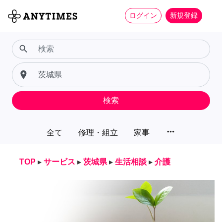
ログイン
新規登録
search
place
検索
more_horiz
全て
修理・組立
家事
TOP
▸
サービス
▸
茨城県
▸
生活相談
▸
介護