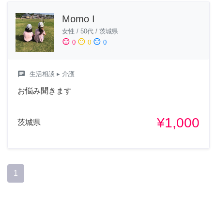
Momo I
女性
/
50代
/
茨城県
sentiment_satisfied
sentiment_neutral
sentiment_dissatisfied
0
0
0
chat
生活相談
▸ 介護
お悩み聞きます
¥1,000
茨城県
1