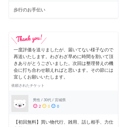
歩行のお手伝い
一度評価を送りましたが、届いてない様子なので
再送いたします。わざわざ早めに時間を割いて頂
きありがとうございました。次回は整理替えの機
会に打ち合わせ願えればと思います。その節には
宜しくお願いいたします。
依頼されたチケット
男性
/
30代
/
宮城県
sentiment_satisfied
sentiment_neutral
sentiment_dissatisfied
2
0
0
【初回無料】買い物代行、雑用、話し相手、力仕