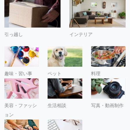
引っ越し
インテリア
趣味・習い事
ペット
料理
美容・ファッシ
生活相談
写真・動画制作
ョン