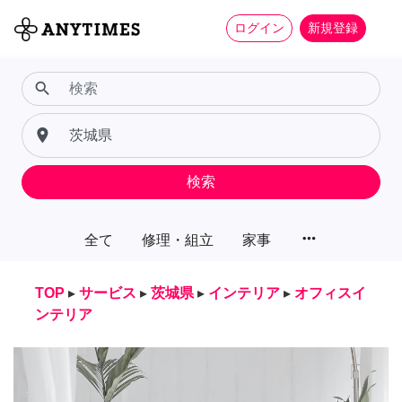
ログイン
新規登録
search
place
検索
more_horiz
全て
修理・組立
家事
TOP
▸
サービス
▸
茨城県
▸
インテリア
▸
オフィスイ
ンテリア