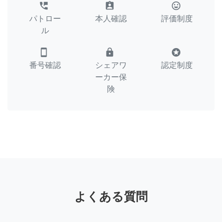
perm_phone_msg
assignment_ind
tag_faces
パトロー
本人確認
評価制度
ル
smartphone
lock
stars
番号確認
シェアワ
認定制度
ーカー保
険
よくある質問