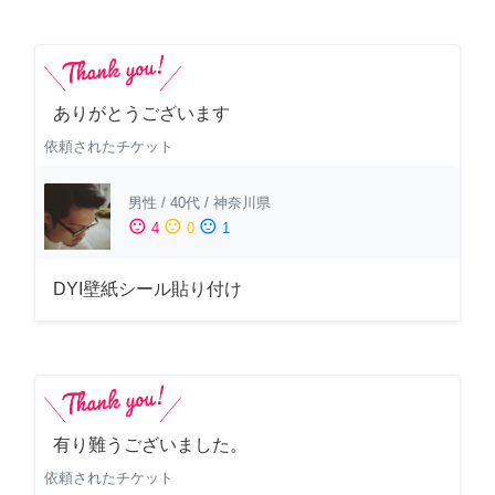
ありがとうございます
依頼されたチケット
男性
/
40代
/
神奈川県
sentiment_satisfied
sentiment_neutral
sentiment_dissatisfied
4
0
1
DYI壁紙シール貼り付け
有り難うございました。
依頼されたチケット