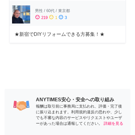
男性
/
60代
/
東京都
sentiment_satisfied
sentiment_neutral
sentiment_dissatisfied
219
1
3
★新宿でDIYリフォームできる方募集！★
ANYTIMES安心・安全への取り組み
報酬は取引前に事務局に支払われ、評価・完了後
に振り込まれます。利用規約違反の恐れや、少し
でも不審な内容のサービスやリクエストやユーザ
ーがあった場合は通報してください。
詳細を見る