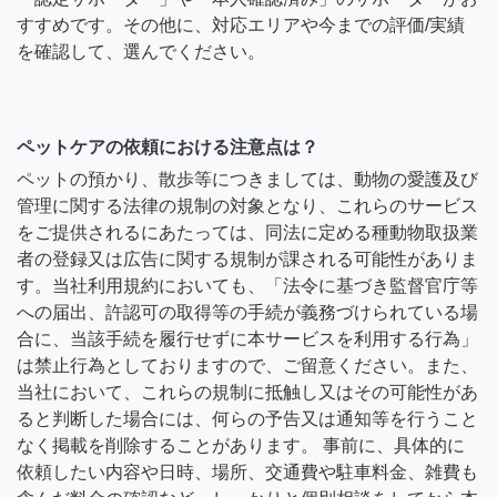
すすめです。その他に、対応エリアや今までの評価/実績
を確認して、選んでください。
ペットケアの依頼における注意点は？
ペットの預かり、散歩等につきましては、動物の愛護及び
管理に関する法律の規制の対象となり、これらのサービス
をご提供されるにあたっては、同法に定める種動物取扱業
者の登録又は広告に関する規制が課される可能性がありま
す。当社利用規約においても、「法令に基づき監督官庁等
への届出、許認可の取得等の手続が義務づけられている場
合に、当該手続を履行せずに本サービスを利用する行為」
は禁止行為としておりますので、ご留意ください。また、
当社において、これらの規制に抵触し又はその可能性があ
ると判断した場合には、何らの予告又は通知等を行うこと
なく掲載を削除することがあります。 事前に、具体的に
依頼したい内容や日時、場所、交通費や駐車料金、雑費も