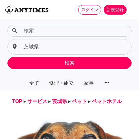
ログイン
新規登録
search
place
検索
more_horiz
全て
修理・組立
家事
TOP
▸
サービス
▸
茨城県
▸
ペット
▸
ペットホテル