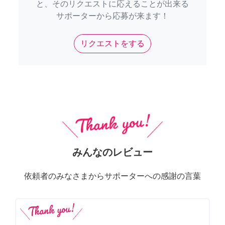
と、そのリクエストに応えることが出来る
サポーターから応募が来ます！
リクエストをする
みんなのレビュー
依頼者のみなさまからサポーターへの感謝の言葉