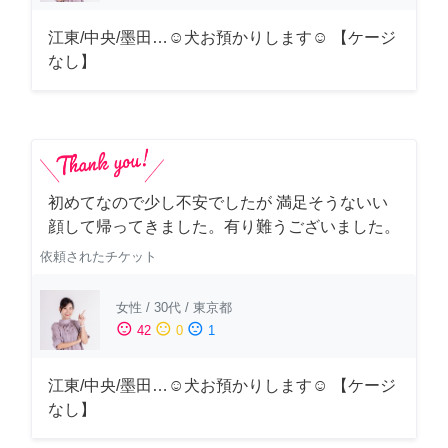
江東/中央/墨田…☺︎犬お預かりします☺︎ 【ケージ
なし】
初めてなので少し不安でしたが 満足そうないい
顔して帰ってきました。有り難うございました。
依頼されたチケット
女性
/
30代
/
東京都
sentiment_satisfied
sentiment_neutral
sentiment_dissatisfied
42
0
1
江東/中央/墨田…☺︎犬お預かりします☺︎ 【ケージ
なし】