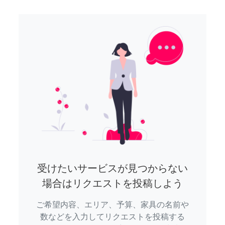
受けたいサービスが見つからない
場合はリクエストを投稿しよう
ご希望内容、エリア、予算、家具の名前や
数などを入力してリクエストを投稿する