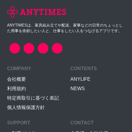
ANYTIMESは、家具組み立てや配送、家事などの日常のちょっとし
た用事を依頼したい人と、仕事をしたい人をつなげるアプリです。
COMPANY
CONTENTS
会社概要
ANYLIFE
利用規約
NEWS
特定商取引に基づく表記
個人情報保護方針
SUPPORT
CONTACT