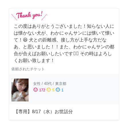
この度はありがとうございました！知らない人に
は懐かない犬が、わかにゃんサンには懐いて懐い
て！😆 犬との距離感、接し方が上手な方だな
あ、と思いました！！また、わかにゃんサンの都
合が合えばお願いしたいです🙇‍♂️ その時はよろし
くお願い致します！
依頼されたチケット
女性
/
40代
/
東京都
sentiment_satisfied
sentiment_neutral
sentiment_dissatisfied
172
5
1
【専用】8/17（水）お世話分