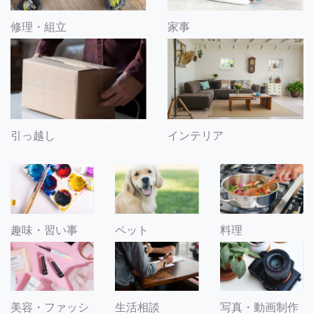
修理・組立
家事
引っ越し
インテリア
趣味・習い事
ペット
料理
美容・ファッシ
生活相談
写真・動画制作