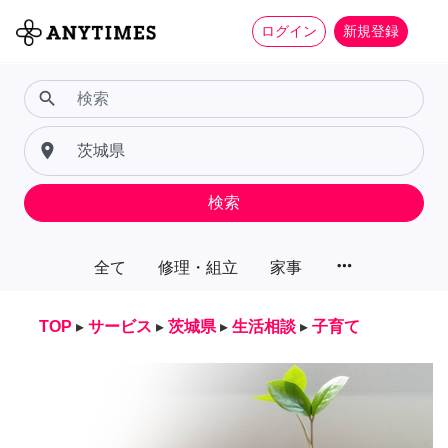
ログイン
新規登録
search
place
検索
more_horiz
全て
修理・組立
家事
TOP
▸
サービス
▸
茨城県
▸
生活相談
▸
子育て