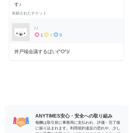
す♪
依頼されたチケット
/
/
sentiment_satisfied
sentiment_neutral
sentiment_dissatisfied
1
0
0
井戸端会議するばい(^O^)/
ANYTIMES安心・安全への取り組み
報酬は取引前に事務局に支払われ、評価・完了後
に振り込まれます。利用規約違反の恐れや、少し