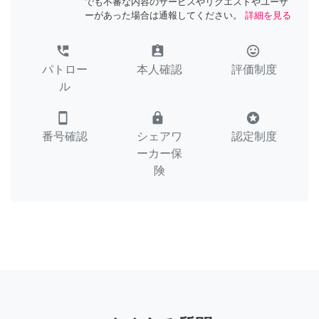
でも不審な内容のサービスやリクエストやユーザ
ーがあった場合は通報してください。
詳細を見る
perm_phone_msg
assignment_ind
tag_faces
パトロー
本人確認
評価制度
ル
smartphone
lock
stars
番号確認
シェアワ
認定制度
ーカー保
険