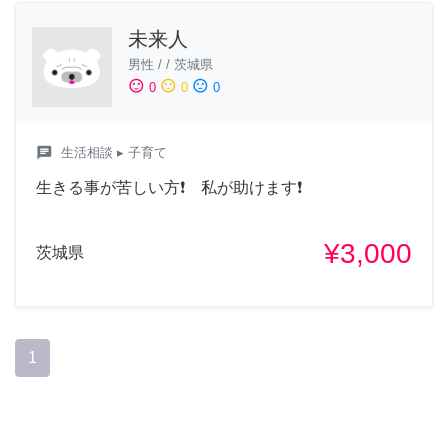
未来人
男性
/
/
茨城県
sentiment_satisfied
sentiment_neutral
sentiment_dissatisfied
0
0
0
chat
生活相談
▸ 子育て
生きる事が苦しい方❗ 私が助けます❗
¥3,000
茨城県
1