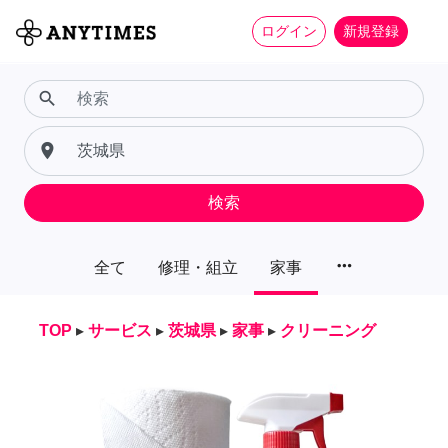
ログイン
新規登録
search
place
検索
more_horiz
全て
修理・組立
家事
TOP
▸
サービス
▸
茨城県
▸
家事
▸
クリーニング