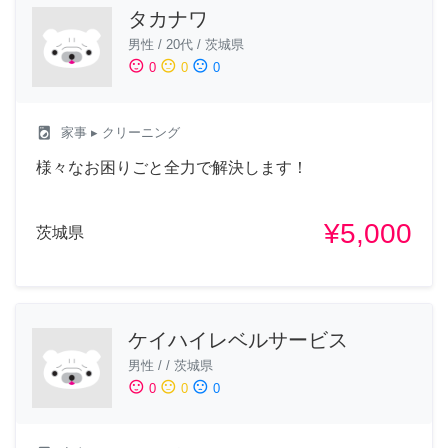
タカナワ
男性
/
20代
/
茨城県
sentiment_satisfied
sentiment_neutral
sentiment_dissatisfied
0
0
0
local_laundry_service
家事
▸ クリーニング
様々なお困りごと全力で解決します！
¥5,000
茨城県
ケイハイレベルサービス
男性
/
/
茨城県
sentiment_satisfied
sentiment_neutral
sentiment_dissatisfied
0
0
0