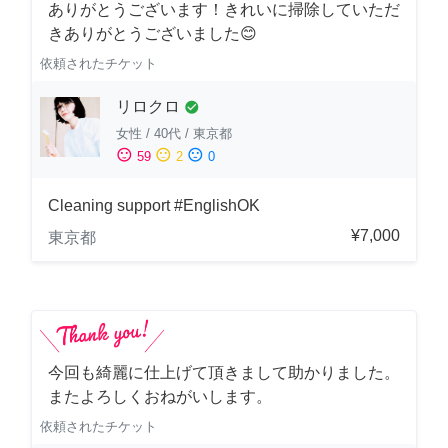
ありがとうございます！きれいに掃除していただ
きありがとうございました😊
依頼されたチケット
リロクロ
check_circle
女性
/
40代
/
東京都
sentiment_satisfied
sentiment_neutral
sentiment_dissatisfied
59
2
0
Cleaning support #EnglishOK
¥7,000
東京都
今回も綺麗に仕上げて頂きまして助かりました。
またよろしくおねがいします。
依頼されたチケット