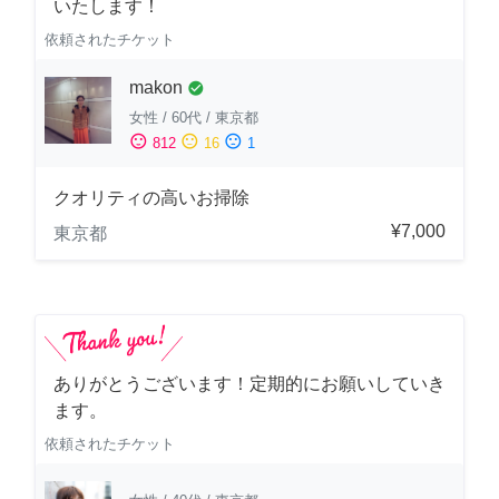
いたします！
依頼されたチケット
makon
check_circle
女性
/
60代
/
東京都
sentiment_satisfied
sentiment_neutral
sentiment_dissatisfied
812
16
1
クオリティの高いお掃除
¥7,000
東京都
ありがとうございます！定期的にお願いしていき
ます。
依頼されたチケット