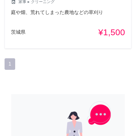
local_laundry_service
家事
▸ クリーニング
庭や畑、荒れてしまった農地などの草刈り
¥1,500
茨城県
1