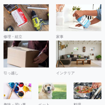
修理・組立
家事
引っ越し
インテリア
趣味・習い事
ペット
料理