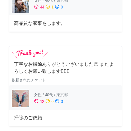
女性
/
40代
/
東京都
sentiment_satisfied
sentiment_neutral
sentiment_dissatisfied
44
1
0
高品質な家事をします。
丁寧なお掃除ありがとうございました😊 またよ
ろしくお願い致します🙆‍♀️✨
依頼されたチケット
女性
/
40代
/
東京都
sentiment_satisfied
sentiment_neutral
sentiment_dissatisfied
12
0
0
掃除のご依頼