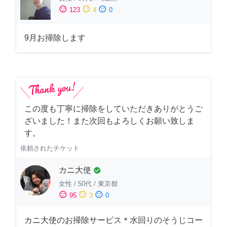
sentiment_satisfied
sentiment_neutral
sentiment_dissatisfied
123
4
0
9月お掃除します
この度も丁寧に掃除をしていただきありがとうご
ざいました！また次回もよろしくお願い致しま
す。
依頼されたチケット
カニ大使
check_circle
女性
/
50代
/
東京都
sentiment_satisfied
sentiment_neutral
sentiment_dissatisfied
95
3
0
カニ大使のお掃除サービス＊水回りのそうじコー