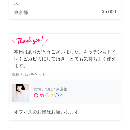
ス
¥5,000
東京都
本日はありがとうございました。キッチンもトイ
レもピカピカにして頂き、とても気持ちよく使え
ます。
依頼されたチケット
女性
/
40代
/
東京都
sentiment_satisfied
sentiment_neutral
sentiment_dissatisfied
59
2
0
オフィスのお掃除お願いします