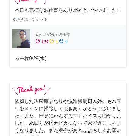
本日も完璧なお仕事をありがとうございました！
依頼されたチケット
女性
/
50代
/
埼玉県
sentiment_satisfied
sentiment_neutral
sentiment_dissatisfied
123
4
0
みー様9/29(水)
依頼した冷蔵庫まわりや洗濯機周辺以外にも水回
りをメインに掃除して頂きありがとうございまし
た！また、掃除にかんするアドバイスも助かりま
した。水回りがピカピカになって家が過ごしやす
くなりました。また機会があればよろしくお願い