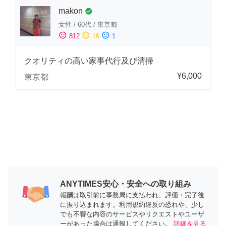
makon
check_circle
女性
/
60代
/
東京都
sentiment_satisfied
sentiment_neutral
sentiment_dissatisfied
812
16
1
クオリティの高い家事代行及び清掃
¥6,000
東京都
ANYTIMES安心・安全への取り組み
報酬は取引前に事務局に支払われ、評価・完了後
に振り込まれます。利用規約違反の恐れや、少し
でも不審な内容のサービスやリクエストやユーザ
ーがあった場合は通報してください。
詳細を見る