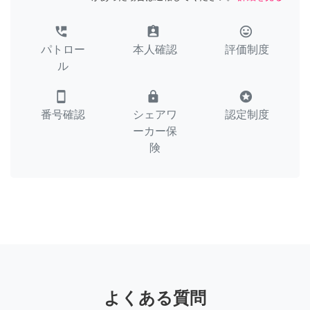
perm_phone_msg
assignment_ind
tag_faces
パトロー
本人確認
評価制度
ル
smartphone
lock
stars
番号確認
シェアワ
認定制度
ーカー保
険
よくある質問