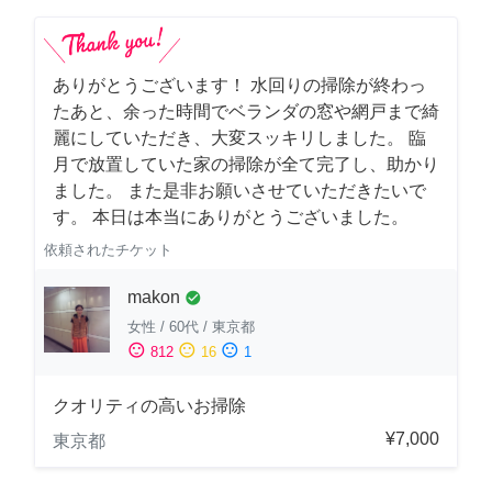
ありがとうございます！ 水回りの掃除が終わっ
たあと、余った時間でベランダの窓や網戸まで綺
麗にしていただき、大変スッキリしました。 臨
月で放置していた家の掃除が全て完了し、助かり
ました。 また是非お願いさせていただきたいで
す。 本日は本当にありがとうございました。
依頼されたチケット
makon
check_circle
女性
/
60代
/
東京都
sentiment_satisfied
sentiment_neutral
sentiment_dissatisfied
812
16
1
クオリティの高いお掃除
¥7,000
東京都