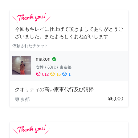
今回もキレイに仕上げて頂きましてありがとうご
ざいました。またよろしくおねがいします
依頼されたチケット
makon
check_circle
女性
/
60代
/
東京都
sentiment_satisfied
sentiment_neutral
sentiment_dissatisfied
812
16
1
クオリティの高い家事代行及び清掃
¥6,000
東京都