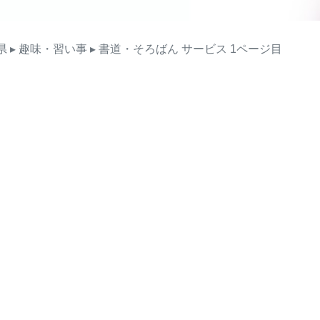
県
▸ 趣味・習い事
▸ 書道・そろばん
サービス
1ページ目