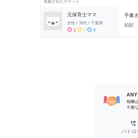
依頼されたチケット
元保育士ママ
手書
女性
/
30代
/
千葉県
柏駅 
sentiment_satisfied
sentiment_neutral
sentiment_dissatisfied
1
0
0
AN
報酬
不審
perm_phone_msg
パトロ