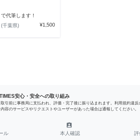
きで代筆します！
¥1,500
(千葉県)
YTIMES安心・安全への取り組み
は取引前に事務局に支払われ、評価・完了後に振り込まれます。利用規約違反
な内容のサービスやリクエストやユーザーがあった場合は通報してください。
assignment_ind
ール
本人確認
評