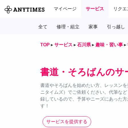
マイページ
サービス
リクエ
全て
修理・組立
家事
引っ越し
TOP
▸
サービス
▸
石川県
▸
趣味・習い事
▸
書道・そろばんのサ
書道やそろばんを始めたい方、レッスンを受
ニタイムズ）でご依頼ください。代筆など
録しているので、予算やニーズにあった方
す！
サービスを提供する