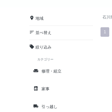
石川
place
地域
sort
1
並べ替え
local_offer
絞り込み
カテゴリー
weekend
修理・組立
local_laundry_service
家事
local_shipping
引っ越し