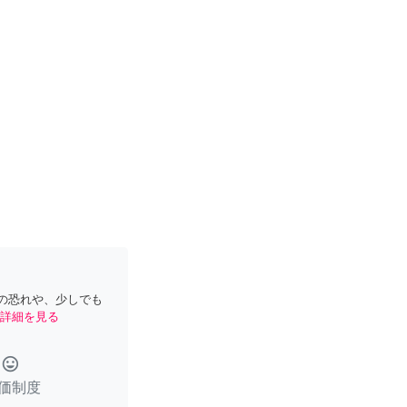
の恐れや、少しでも
詳細を見る
tag_faces
価制度