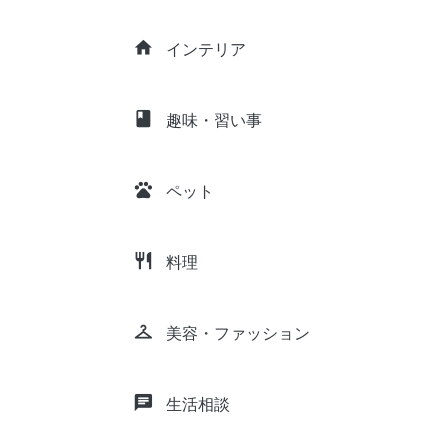
home
インテリア
class
趣味・習い事
pets
ペット
restaurant
料理
checkroom
美容・ファッション
chat
生活相談