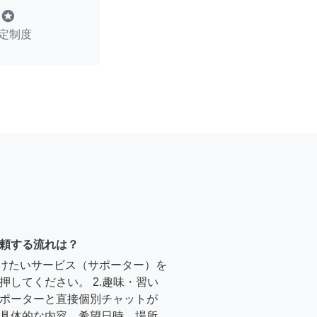
stars
定制度
頼する流れは？
受けたいサービス（サポーター）を
押してください。 2.趣味・習い
ポーターと直接個別チャットが
具体的な内容、希望日時、場所