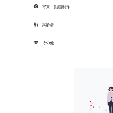
camera_alt
写真・動画制作
escalator_warning
高齢者
attachment
その他