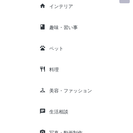
home
インテリア
class
趣味・習い事
pets
ペット
restaurant
料理
checkroom
美容・ファッション
chat
生活相談
camera_alt
写真・動画制作