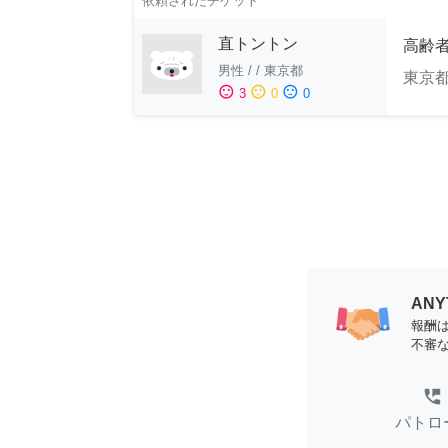
依頼されたチケット
直トントン
高齢
男性
/
/
東京都
東京
sentiment_satisfied
sentiment_neutral
sentiment_dissatisfied
3
0
0
AN
報酬
不審
perm_phone_msg
パトロ