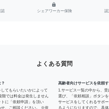
lock
確認
シェアワーカー保険
認
よくある質問
は？
高齢者向けサービスを依頼す
をしてもらいたいかによって
1.サービス一覧の中から、
段階では料金は発生しません
選び、「依頼相談」ボタンを
ットに「依頼申請」を頂い
サービスをしてくれるサポー
せ、ご相談ください。 ※依
るようになりますので、具体