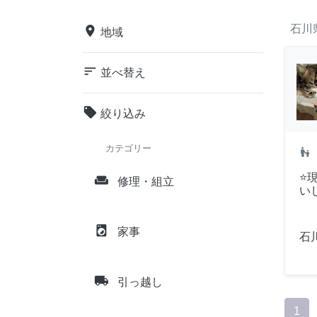
石川
place
地域
sort
並べ替え
local_offer
絞り込み
カテゴリー
escalator_warning
⭐
weekend
修理・組立
い
local_laundry_service
家事
石
local_shipping
引っ越し
1