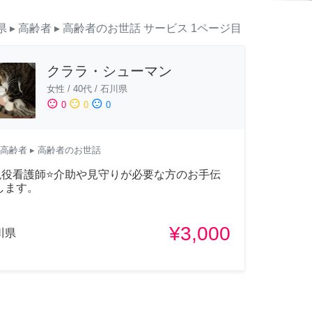
県
▸ 高齢者
▸ 高齢者のお世話
サービス
1ページ目
クララ・シューマン
女性
/
40代
/
石川県
sentiment_satisfied
sentiment_neutral
sentiment_dissatisfied
0
0
0
高齢者
▸ 高齢者のお世話
現役看護師⭐介助や見守りが必要な方のお手伝
します。
¥3,000
川県