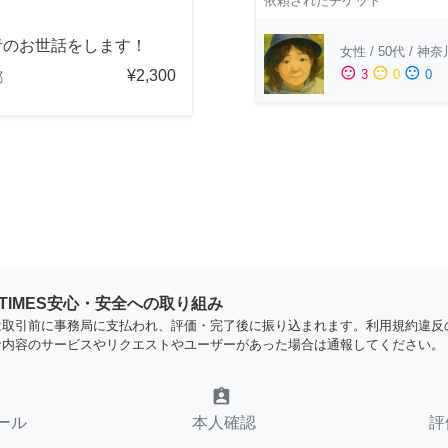
依頼されたチケット
者のお世話をします！
女性
/
50代
/
神奈
sentiment_satisfied
sentiment_neutral
sentiment_dissatisfied
¥2,300
3
0
0
都
YTIMES安心・安全への取り組み
は取引前に事務局に支払われ、評価・完了後に振り込まれます。利用規約違反
な内容のサービスやリクエストやユーザーがあった場合は通報してください。
assignment_ind
ール
本人確認
評