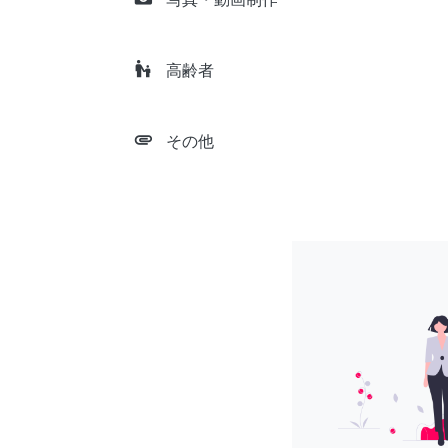
escalator_warning
高齢者
attachment
その他